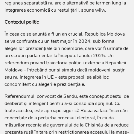
regiunea separatistă nu are o alternativă pe termen lung la
integrarea economică cu restul țării, spune wiiw.
Contextul politic
În ceea ce se anunță a fi un an crucial, Republica Moldova
se va confrunta cu un test major în 2024, sub forma
alegerilor prezidențiale din noiembrie, care vor fi urmate de
un scrutin parlamentar la începutul anului 2025. Un
referendum privind traiectoria politicii externe a Republicii
Moldova – întrebând pur și simplu dacă moldovenii susțin
sau nu integrarea în UE – este probabil să aibă loc
concomitent cu alegerile prezidențiale.
Referendumul, convocat de Sandu, este conceput destul de
deliberat și inteligent pentru a-și consolida sprijinul. Cu
toate acestea, este aproape sigur că Rusia va face încercări
concertate de a perturba procesul electoral, în ciuda
măsurilor recente ale guvernului de la Chișinău de a reduce
prezența rusă în țară prin restricționarea accesului la mass-