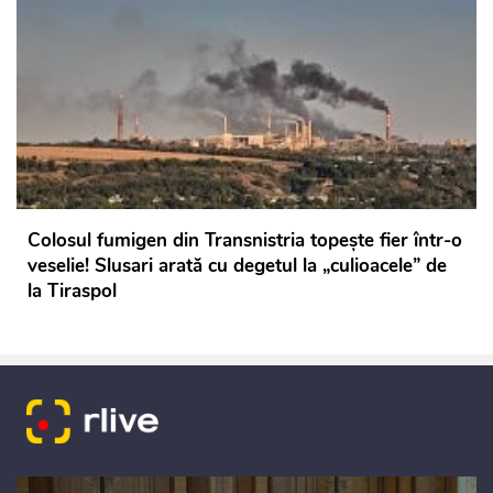
Colosul fumigen din Transnistria topește fier într-o
veselie! Slusari arată cu degetul la „culioacele” de
la Tiraspol