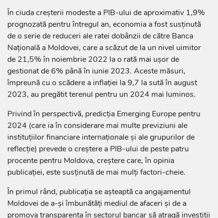
În ciuda creșterii modeste a PIB-ului de aproximativ 1,9%
prognozată pentru întregul an, economia a fost susținută
de o serie de reduceri ale ratei dobânzii de către Banca
Națională a Moldovei, care a scăzut de la un nivel uimitor
de 21,5% în noiembrie 2022 la o rată mai ușor de
gestionat de 6% până în iunie 2023. Aceste măsuri,
împreună cu o scădere a inflației la 9,7 la sută în august
2023, au pregătit terenul pentru un 2024 mai luminos.
Privind în perspectivă, predicția Emerging Europe pentru
2024 (care ia în considerare mai multe previziuni ale
instituțiilor financiare internaționale și ale grupurilor de
reflecție) prevede o creștere a PIB-ului de peste patru
procente pentru Moldova, creștere care, în opinia
publicației, este susținută de mai mulți factori-cheie.
În primul rând, publicația se așteaptă ca angajamentul
Moldovei de a-și îmbunătăți mediul de afaceri și de a
promova transparența în sectorul bancar să atragă investiții