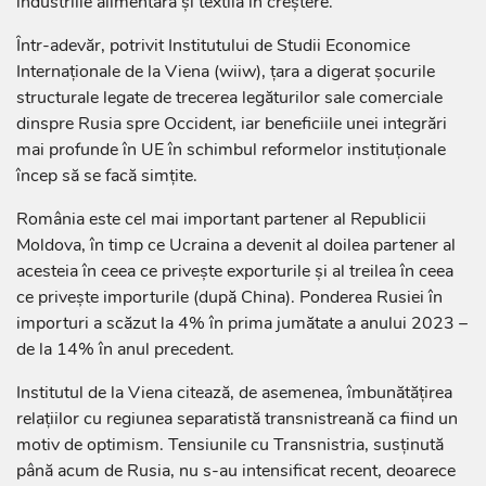
industriile alimentară și textilă în creștere.
Într-adevăr, potrivit Institutului de Studii Economice
Internaționale de la Viena (wiiw), țara a digerat șocurile
structurale legate de trecerea legăturilor sale comerciale
dinspre Rusia spre Occident, iar beneficiile unei integrări
mai profunde în UE în schimbul reformelor instituționale
încep să se facă simțite.
România este cel mai important partener al Republicii
Moldova, în timp ce Ucraina a devenit al doilea partener al
acesteia în ceea ce privește exporturile și al treilea în ceea
ce privește importurile (după China). Ponderea Rusiei în
importuri a scăzut la 4% în prima jumătate a anului 2023 –
de la 14% în anul precedent.
Institutul de la Viena citează, de asemenea, îmbunătățirea
relațiilor cu regiunea separatistă transnistreană ca fiind un
motiv de optimism. Tensiunile cu Transnistria, susținută
până acum de Rusia, nu s-au intensificat recent, deoarece