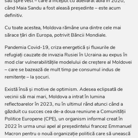
său spre vest – care a început cu adevărat abia în 2020,
când Maia Sandu a fost aleasă președinte – este acum
definitiv.
Cu toate acestea, Moldova rămâne una dintre cele mai
sărace țări din Europa, potrivit Băncii Mondiale.
Pandemia Covid-19, criza energetică și fluxurile de
refugiați cauzate de invazia Rusiei în Ucraina au expus în
mod clar vulnerabilitățile modelului de creștere al Moldovei
– care se bazează de mult timp pe consumul indus de
remitențe – la șocuri.
Există însă și motive de optimism. Adesea eclipsată de
vecinii săi mai mari, Moldova a intrat în lumina
reflectoarelor în 2023, nu în ultimul rând atunci când a
găzduit cu succes cea de-a doua reuniune a Comunității
Politice Europene (CPE), un organism informal creat în
2022 în urma unui apel al președintelui francez Emmanuel
Macron pentru o nouă organizație politică care să unească