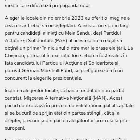
media care difuzează propaganda rusă.
Alegerile locale din noiembrie 2023 au oferit o imagine a
ceea ce ar trebui să ne așteptăm. A existat un sprijin larg
pentru candidații aliniați cu Maia Sandu, deși Partidul
Acțiune și Solidaritate (PAS) al acesteia nu a reușit să
obțină un primar în niciunul dintre marile orașe ale țării. La
Chișinău, primarul în exercițiu Ion Ceban a fost reales în
fața candidatului Partidului Acțiune și Solidaritate și,
potrivit German Marshall Fund, se prefigurează a fi un
concurent la alegerile prezidențiale.
Înaintea alegerilor locale, Ceban a fondat un nou partid
centrist, Mișcarea Alternativa Națională (MAN). Acest
partid controlează în prezent consiliul municipal al capitalei
și se bucură de sprijin atât din partea stângii, cât și a
dreptei, precum și din partea alegătorilor pro-ruși și pro-
europeni.