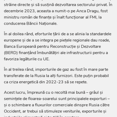
străine directe și să susțină dezvoltarea sectorului privat. În
decembrie 2023, aceasta a numit-o pe Anca Dragu, fost
ministru român de finanțe și înalt funcționar al FMI, la
conducerea Băncii Naționale.
În al doilea rând, eforturile țării de a se alinia la standardele
europene și de a se integra pe piețele regionale dau roade,
Banca Europeană pentru Reconstrucție și Dezvoltare
(BERD) finanțând îmbunătățiri ale infrastructurii pentru a
favoriza legăturile cu UE.
În al treilea rând, importurile de gaz au fost în mare parte
transferate de la Rusia la alți furnizori. Este puțin probabil
ca criza energetică din 2022-23 să se repete.
Acest lucru, împreună cu o recoltă mai bună – grâul și
semințele de floarea-soarelui sunt principalele exporturi –
și o schimbare a fluxurilor comerciale dinspre Rusia către
Occident, ar trebui să stimuleze veniturile, exporturile și