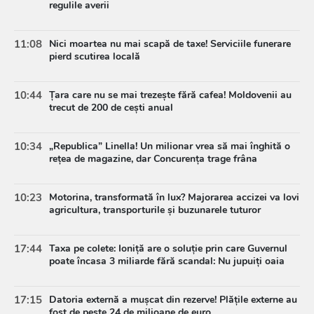
regulile averii
11:08
Nici moartea nu mai scapă de taxe! Serviciile funerare
pierd scutirea locală
10:44
Țara care nu se mai trezește fără cafea! Moldovenii au
trecut de 200 de cești anual
10:34
„Republica” Linella! Un milionar vrea să mai înghită o
rețea de magazine, dar Concurența trage frâna
10:23
Motorina, transformată în lux? Majorarea accizei va lovi
agricultura, transporturile și buzunarele tuturor
17:44
Taxa pe colete: Ioniță are o soluție prin care Guvernul
poate încasa 3 miliarde fără scandal: Nu jupuiți oaia
17:15
Datoria externă a mușcat din rezerve! Plățile externe au
fost de peste 24 de milioane de euro