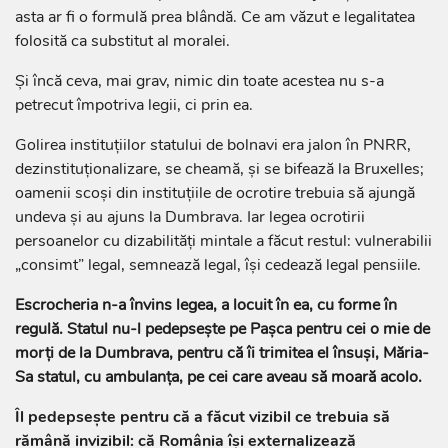
asta ar fi o formulă prea blândă. Ce am văzut e legalitatea
folosită ca substitut al moralei.
Și încă ceva, mai grav, nimic din toate acestea nu s-a
petrecut împotriva legii, ci prin ea.
Golirea instituțiilor statului de bolnavi era jalon în PNRR,
dezinstituționalizare, se cheamă, și se bifează la Bruxelles;
oamenii scoși din instituțiile de ocrotire trebuia să ajungă
undeva și au ajuns la Dumbrava. Iar legea ocrotirii
persoanelor cu dizabilități mintale a făcut restul: vulnerabilii
„consimt” legal, semnează legal, își cedează legal pensiile.
Escrocheria n-a învins legea, a locuit în ea, cu forme în
regulă. Statul nu-l pedepsește pe Pașca pentru cei o mie de
morți de la Dumbrava, pentru că îi trimitea el însuși, Măria-
Sa statul, cu ambulanța, pe cei care aveau să moară acolo.
Îl pedepsește pentru că a făcut vizibil ce trebuia să
rămână invizibil: că România își externalizează