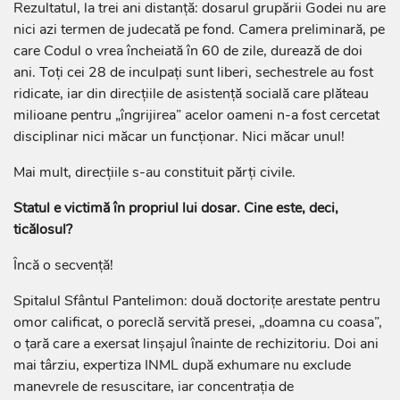
Rezultatul, la trei ani distanță: dosarul grupării Godei nu are
nici azi termen de judecată pe fond. Camera preliminară, pe
care Codul o vrea încheiată în 60 de zile, durează de doi
ani. Toți cei 28 de inculpați sunt liberi, sechestrele au fost
ridicate, iar din direcțiile de asistență socială care plăteau
milioane pentru „îngrijirea” acelor oameni n-a fost cercetat
disciplinar nici măcar un funcționar. Nici măcar unul!
Mai mult, direcțiile s-au constituit părți civile.
Statul e victimă în propriul lui dosar. Cine este, deci,
ticălosul?
Încă o secvență!
Spitalul Sfântul Pantelimon: două doctorițe arestate pentru
omor calificat, o poreclă servită presei, „doamna cu coasa”,
o țară care a exersat linșajul înainte de rechizitoriu. Doi ani
mai târziu, expertiza INML după exhumare nu exclude
manevrele de resuscitare, iar concentrația de