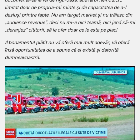
documentarea la fel de riguroasă, adevărul neîndulcit,
limitat doar de propria-mi minte și de capacitatea de a-l
desluși printre fapte. Nu am target market și nu trăiesc din
„audience revenue”, deci nu mi-e nici teamă, nici jenă să-mi
„deranjez” cititorii, să le ofer doar ce le este pe plac!
Abonamentul plătit nu vă oferă mai mult adevăr, vă oferă
însă oportunitatea de a spune că el există și datorită
dumneavoastră.