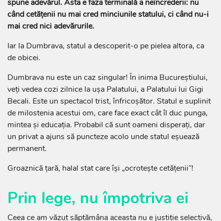
spune adevărul. Asta e faza terminală a neîncrederii: nu
când cetățenii nu mai cred minciunile statului, ci când nu-i
mai cred nici adevărurile.
Iar la Dumbrava, statul a descoperit-o pe pielea altora, ca
de obicei.
Dumbrava nu este un caz singular! În inima Bucureștiului,
veți vedea cozi zilnice la ușa Palatului, a Palatului lui Gigi
Becali. Este un spectacol trist, înfricoșător. Statul e suplinit
de milostenia acestui om, care face exact cât îl duc punga,
mintea și educația. Probabil că sunt oameni disperați, dar
un privat a ajuns să puncteze acolo unde statul eșuează
permanent.
Groaznică țară, halal stat care își „ocrotește cetățenii”!
Prin lege, nu împotriva ei
Ceea ce am văzut săptămâna aceasta nu e justiție selectivă,