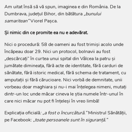
Am uitat însă să vă spun, imaginea e din România. De la
Dumbrava, județul Bihor, din bătătura
„bunului
samaritean”
Viorel Pașca.
Și nimic din ce promite ea nu e adevărat.
Nici o procedură: 58 de oameni au fost trimiși acolo unde
încăpeau doar 29. Nici un protocol, bolnavii au fost
„descărcați” în curtea unui spital din Vâlcea la patru și
jumătate dimineața, fără acte de identitate, fără carduri de
sănătate, fără istoric medical, fără schema de tratament, cu
amputații și fără cărucioare. Nici vorbă de demnitate, unii
vorbeau doar maghiara și nu-i mai înțelegea nimeni, mutați
dintr-un loc unde măcar cineva le știa numele într-unul în
care nici măcar nu pot fi înțeleși în vreo limbă!
Explicația oficială
: „a fost o încurcătură.”
Ministrul Sănătății,
pe Facebook:
„toate persoanele sunt în siguranță.”