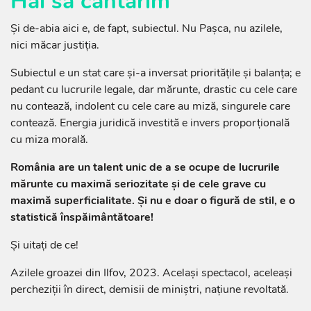
Hai să cântărim
Și de-abia aici e, de fapt, subiectul. Nu Pașca, nu azilele,
nici măcar justiția.
Subiectul e un stat care și-a inversat prioritățile și balanța; e
pedant cu lucrurile legale, dar mărunte, drastic cu cele care
nu contează, indolent cu cele care au miză, singurele care
contează. Energia juridică investită e invers proporțională
cu miza morală.
România are un talent unic de a se ocupe de lucrurile
mărunte cu maximă seriozitate și de cele grave cu
maximă superficialitate. Și nu e doar o figură de stil, e o
statistică înspăimântătoare!
Și uitați de ce!
Azilele groazei din Ilfov, 2023. Același spectacol, aceleași
percheziții în direct, demisii de miniștri, națiune revoltată.