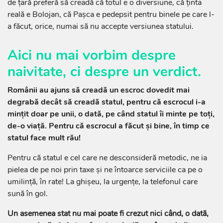
de țară preferă să creadă că totul e o diversiune, că ținta
reală e Bolojan, că Pașca e pedepsit pentru binele pe care l-
a făcut, orice, numai să nu accepte versiunea statului.
Aici nu mai vorbim despre
naivitate, ci despre un verdict.
Românii au ajuns să creadă un escroc dovedit mai
degrabă decât să creadă statul, pentru că escrocul i-a
mințit doar pe unii, o dată, pe când statul îi minte pe toți,
de-o viață. Pentru că escrocul a făcut și bine, în timp ce
statul face mult rău!
Pentru că statul e cel care ne desconsideră metodic, ne ia
pielea de pe noi prin taxe și ne întoarce serviciile ca pe o
umilință, în rate! La ghișeu, la urgențe, la telefonul care
sună în gol.
Un asemenea stat nu mai poate fi crezut nici când, o dată,