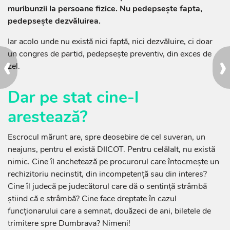
muribunzii la persoane fizice. Nu pedepsește fapta,
pedepsește dezvăluirea.
Iar acolo unde nu există nici faptă, nici dezvăluire, ci doar
‹
›
un congres de partid, pedepsește preventiv, din exces de
zel.
Dar pe stat cine-l
arestează?
Escrocul mărunt are, spre deosebire de cel suveran, un
neajuns, pentru el există DIICOT. Pentru celălalt, nu există
nimic. Cine îl anchetează pe procurorul care întocmește un
rechizitoriu necinstit, din incompetență sau din interes?
Cine îl judecă pe judecătorul care dă o sentință strâmbă
știind că e strâmbă? Cine face dreptate în cazul
funcționarului care a semnat, douăzeci de ani, biletele de
trimitere spre Dumbrava? Nimeni!