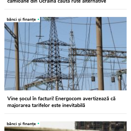
camioane din Ucraina caută rute alternative
bănci şi finanţe
Vine șocul în facturi! Energocom avertizează că
majorarea tarifelor este inevitabilă
bănci şi finanţe