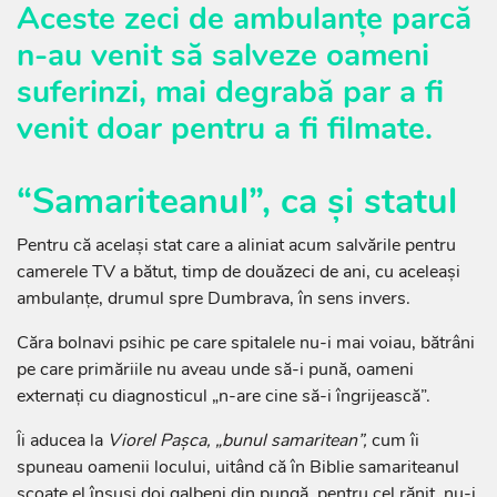
Aceste zeci de ambulanțe parcă
n-au venit să salveze oameni
suferinzi, mai degrabă par a fi
venit doar pentru a fi filmate.
“
Samariteanul”, ca și statul
Pentru că același stat care a aliniat acum salvările pentru
camerele TV a bătut, timp de douăzeci de ani, cu aceleași
ambulanțe, drumul spre Dumbrava, în sens invers.
Căra bolnavi psihic pe care spitalele nu-i mai voiau, bătrâni
pe care primăriile nu aveau unde să-i pună, oameni
externați cu diagnosticul „n-are cine să-i îngrijească”.
Îi aducea la
Viorel Pașca, „bunul samaritean”,
cum îi
spuneau oamenii locului, uitând că în Biblie samariteanul
scoate el însuși doi galbeni din pungă, pentru cel rănit, nu-i