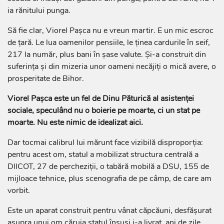
ia rănitului punga.
Să fie clar, Viorel Pașca nu e vreun martir. E un mic escroc
de țară. Le lua oamenilor pensiile, le ținea cardurile în seif,
217 la număr, plus bani în șase valute. Și-a construit din
suferința și din mizeria unor oameni necăjiți o mică avere, o
prosperitate de Bihor.
Viorel Pașca este un fel de Dinu Păturică al asistenței
sociale, speculând nu o boierie pe moarte, ci un stat pe
moarte. Nu este nimic de idealizat aici.
Dar tocmai calibrul lui mărunt face vizibilă disproporția:
pentru acest om, statul a mobilizat structura centrală a
DIICOT, 27 de percheziții, o tabără mobilă a DSU, 155 de
mijloace tehnice, plus scenografia de pe câmp, de care am
vorbit.
Este un aparat construit pentru vânat căpcăuni, desfășurat
asupra unui om căruia statul însuși i-a livrat, ani de zile,