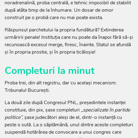
noradrenalină, proba centrală, e tehnic imposibil de stabilit
după atâta timp de la înhumare. Un dosar de omor
construit pe o probă care nu mai poate exista.
Răspunsul parchetului la propria fundătură? Extinderea
urmăririi penale! Instituția care nu poate da înapoi fără să-și
recunoască excesul merge, firesc, înainte. Statul se afundă
și în propria prostie, și în propria ticăloșie!
Completuri la minut
Proba trei, din alt registru, dar cu același mecanism:
Tribunalul București.
La două zile după Congresul PNL, președintele instanței
constituie, din pix, șase completuri
„specializate în partide
politice”,
șase judecători aleși de el, dintr-o instanță cu
peste o sută. La o săptămână, unul dintre aceste completuri
suspendă hotărârea de convocare a unui congres care