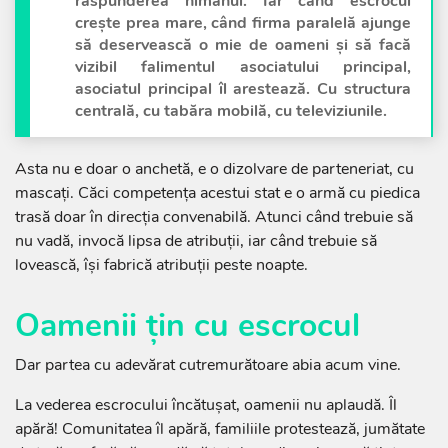
răspunderea nimănui. Iar când escrocul
crește prea mare, când firma paralelă ajunge
să deservească o mie de oameni și să facă
vizibil falimentul asociatului principal,
asociatul principal îl arestează. Cu structura
centrală, cu tabăra mobilă, cu televiziunile.
Asta nu e doar o anchetă, e o dizolvare de parteneriat, cu
mascați. Căci competența acestui stat e o armă cu piedica
trasă doar în direcția convenabilă. Atunci când trebuie să
nu vadă, invocă lipsa de atribuții, iar când trebuie să
lovească, își fabrică atribuții peste noapte.
Oamenii țin cu escrocul
Dar partea cu adevărat cutremurătoare abia acum vine.
La vederea escrocului încătușat, oamenii nu aplaudă. Îl
apără! Comunitatea îl apără, familiile protestează, jumătate