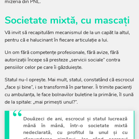
mizeria din PNL.
Societate mixtă, cu mascați
Vă invit să recapitulăm mecanismul de la un capăt la altul,
pentru că e halucinant în fiecare articulație a lui.
Un om fără competențe profesionale, fără avize, fără
autorizații începe să presteze „servicii sociale” contra
pensiilor celor pe care îi găzduiește.
Statul nu-l oprește. Mai mult, statul, constatând că escrocul
„face și bine”, i se transformă în partener. Îi trimite pacienți
cu ambulanța, le face bolnavilor buletine la primărie, îl sună
de la spitale: „mai primești unul?”.
Douăzeci de ani, escrocul și statul lucrează
mână în mână, într-o societate mixtă
nedeclarată, cu profitul la unul și cu