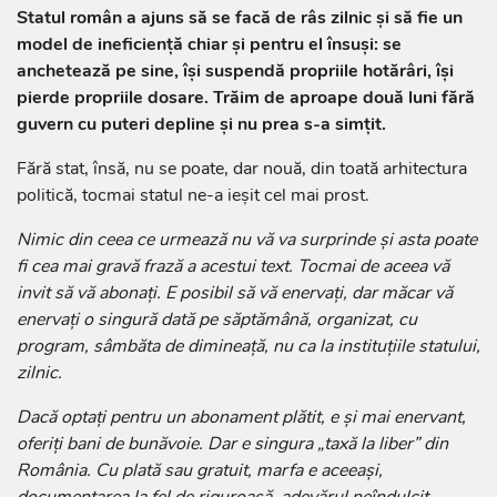
Statul român a ajuns să se facă de râs zilnic și să fie un
model de ineficiență chiar și pentru el însuși: se
anchetează pe sine, își suspendă propriile hotărâri, își
pierde propriile dosare. Trăim de aproape două luni fără
guvern cu puteri depline și nu prea s-a simțit.
Fără stat, însă, nu se poate, dar nouă, din toată arhitectura
politică, tocmai statul ne-a ieșit cel mai prost.
Nimic din ceea ce urmează nu vă va surprinde și asta poate
fi cea mai gravă frază a acestui text. Tocmai de aceea vă
invit să vă abonați. E posibil să vă enervați, dar măcar vă
enervați o singură dată pe săptămână, organizat, cu
program, sâmbăta de dimineață, nu ca la instituțiile statului,
zilnic.
Dacă optați pentru un abonament plătit, e și mai enervant,
oferiți bani de bunăvoie. Dar e singura „taxă la liber” din
România. Cu plată sau gratuit, marfa e aceeași,