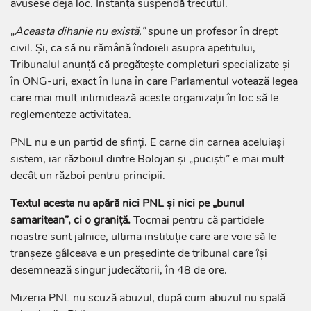
avusese deja loc. Instanța suspendă trecutul.
„
Aceasta dihanie nu există,”
spune un profesor în drept
civil. Și, ca să nu rămână îndoieli asupra apetitului,
Tribunalul anunță că pregătește completuri specializate și
în ONG-uri, exact în luna în care Parlamentul votează legea
care mai mult intimidează aceste organizații în loc să le
reglementeze activitatea.
PNL nu e un partid de sfinți. E carne din carnea aceluiași
sistem, iar războiul dintre Bolojan și „puciști” e mai mult
decât un război pentru principii.
Textul acesta nu apără nici PNL și nici pe „bunul
samaritean”, ci o graniță.
Tocmai pentru că partidele
noastre sunt jalnice, ultima instituție care are voie să le
tranșeze gâlceava e un președinte de tribunal care își
desemnează singur judecătorii, în 48 de ore.
Mizeria PNL nu scuză abuzul, după cum abuzul nu spală