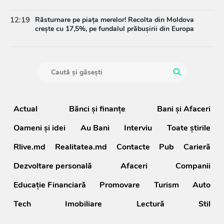
12:19
Răsturnare pe piața merelor! Recolta din Moldova
crește cu 17,5%, pe fundalul prăbușirii din Europa
Actual
Bănci şi finanţe
Bani și Afaceri
Oameni şi idei
Au Bani
Interviu
Toate știrile
Rlive.md
Realitatea.md
Contacte
Pub
Carieră
Dezvoltare personală
Afaceri
Companii
Educație Financiară
Promovare
Turism
Auto
Tech
Imobiliare
Lectură
Stil