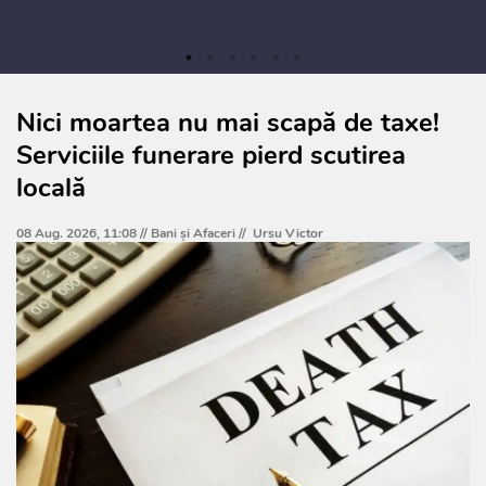
Nici moartea nu mai scapă de taxe!
Serviciile funerare pierd scutirea
locală
08 Aug. 2026, 11:08 //
Bani și Afaceri
//
Ursu Victor