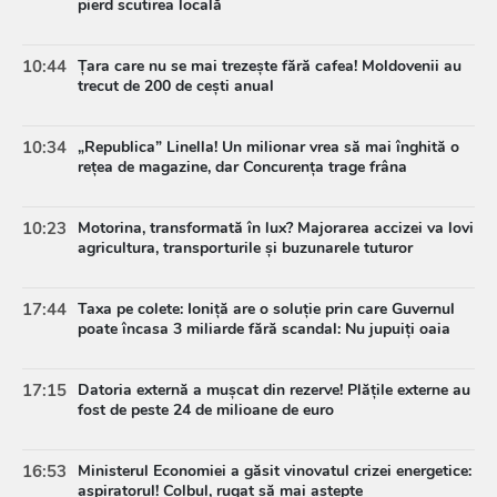
pierd scutirea locală
10:44
Țara care nu se mai trezește fără cafea! Moldovenii au
trecut de 200 de cești anual
10:34
„Republica” Linella! Un milionar vrea să mai înghită o
rețea de magazine, dar Concurența trage frâna
10:23
Motorina, transformată în lux? Majorarea accizei va lovi
agricultura, transporturile și buzunarele tuturor
17:44
Taxa pe colete: Ioniță are o soluție prin care Guvernul
poate încasa 3 miliarde fără scandal: Nu jupuiți oaia
17:15
Datoria externă a mușcat din rezerve! Plățile externe au
fost de peste 24 de milioane de euro
16:53
Ministerul Economiei a găsit vinovatul crizei energetice:
aspiratorul! Colbul, rugat să mai aștepte