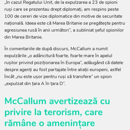
„În cazul Regatului Unit, de la expulzarea a 23 de spioni
ruși care se prezentau drept diplomați, am respins peste
100 de cereri de vize diplomatice din motive de securitate
națională. Ideea este că Marea Britanie se pregătește pentru
agresiunea rusă în anii următori”, a subliniat şeful spionilor
din Marea Britanie.
În comentariile de după discurs, McCallum a numit
expulzările „o adâncitură foarte, foarte mare în apelul
rușilor privind poziționarea în Europa”, adăugând că datele
despre agenți au fost partajate între aliații europeni, astfel
încât „nu este ușor pentru ruși să transfere” un spion
„expulzat din țara A în țara D”.
McCallum avertizează cu
privire la terorism, care
rămâne o amenințare