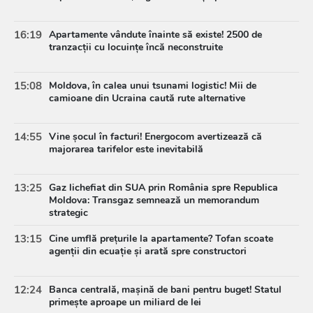
16:19
Apartamente vândute înainte să existe! 2500 de
tranzacții cu locuințe încă neconstruite
15:08
Moldova, în calea unui tsunami logistic! Mii de
camioane din Ucraina caută rute alternative
14:55
Vine șocul în facturi! Energocom avertizează că
majorarea tarifelor este inevitabilă
13:25
Gaz lichefiat din SUA prin România spre Republica
Moldova: Transgaz semnează un memorandum
strategic
13:15
Cine umflă prețurile la apartamente? Tofan scoate
agenții din ecuație și arată spre constructori
12:24
Banca centrală, mașină de bani pentru buget! Statul
primește aproape un miliard de lei