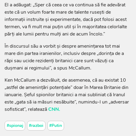
El a adăugat: „Sper că ceea ce va continua să fie adevărat
este că un volum foarte mare de talente rusești de
informații instruite și experimentate, dacă pot folosi acest
termen, va fi mult mai puțin util și în majoritatea celorlalte
părți ale lumii pentru mulți ani de acum încolo.”
În discursul său a vorbit şi despre amenințarea tot mai
mare din partea iranienilor, inclusiv despre „dorinţa de a
răpi sau ucide rezidenți britanici care sunt văzuți ca
dușmani ai regimului”, a spus McCallum.
Ken McCallum a dezvăluit, de asemenea, că au existat 10
„astfel de amenințări potențiale” doar în Marea Britanie din
ianuarie. Şeful spionilor britanici a mai subliniat că Iranul
este „gata să ia măsuri nesăbuite”, numindu-l un „adversar
sofisticat”, relatează
CNN.
#spionaj
#razboi
#Putin