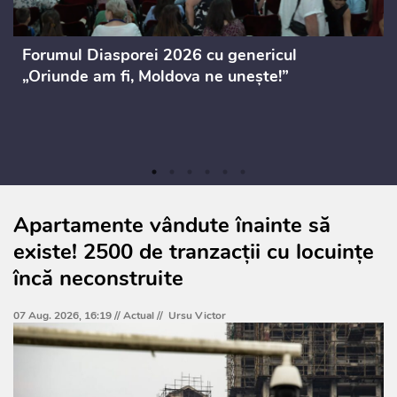
Forumul Diasporei 2026 cu genericul
„Oriunde am fi, Moldova ne unește!”
Apartamente vândute înainte să
existe! 2500 de tranzacții cu locuințe
încă neconstruite
07 Aug. 2026, 16:19 //
Actual
//
Ursu Victor