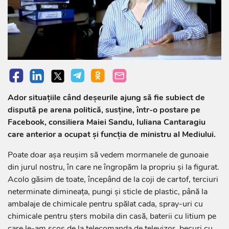
Ador situațiile când deșeurile ajung să fie subiect de
dispută pe arena politică, susține, într-o postare pe
Facebook, consiliera Maiei Sandu, Iuliana Cantaragiu
care anterior a ocupat și funcția de ministru al Mediului.
Poate doar așa reușim să vedem mormanele de gunoaie
din jurul nostru, în care ne îngropăm la propriu și la figurat.
Acolo găsim de toate, începând de la coji de cartof, terciuri
neterminate dimineața, pungi și sticle de plastic, până la
ambalaje de chimicale pentru spălat cada, spray-uri cu
chimicale pentru șters mobila din casă, baterii cu litium pe
care le-am scos de la telecomanda de televizor, becuri cu