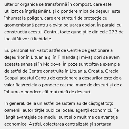
ulterior organica se transformă în compost, care este
utilizat ca îngrășământ, și o pondere mică de deșeuri este
înhumat la poligon, care are straturi de protecție cu
geomembrană pentru a evita poluarea apelor. În paralel cu
construcția acestui Centru, toate gunoiștile din cele 273 de
localități vor fi lichidate.
Eu personal am văzut astfel de Centre de gestionare a
deșeurilor în Lituania și în Finlanda și mi-aș dori să avem
această șansă și în Moldova. În poze sunt câteva exemple
de astfel de Centre construite în Lituania, Croația, Grecia.
Scopul acestui Centru de gestionare a deșeurilor este de a
valorifica/recicla o pondere cât mai mare de deșeuri și de a
înhuma o pondere cât mai mică de deșeuri.
În general, de la un astfel de sistem au de câștigat toți:
oamenii, autoritățile publice locale, agenții economici. Pe
lângă avantajele de mediu, sunt și o mulțime de avantaje
economice. Astfel, colectarea centralizată și sortarea