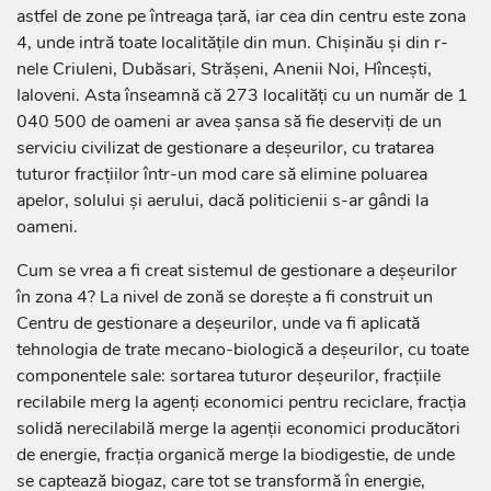
astfel de zone pe întreaga țară, iar cea din centru este zona
4, unde intră toate localitățile din mun. Chișinău și din r-
nele Criuleni, Dubăsari, Strășeni, Anenii Noi, Hîncești,
Ialoveni. Asta înseamnă că 273 localități cu un număr de 1
040 500 de oameni ar avea șansa să fie deserviți de un
serviciu civilizat de gestionare a deșeurilor, cu tratarea
tuturor fracțiilor într-un mod care să elimine poluarea
apelor, solului și aerului, dacă politicienii s-ar gândi la
oameni.
Cum se vrea a fi creat sistemul de gestionare a deșeurilor
în zona 4? La nivel de zonă se dorește a fi construit un
Centru de gestionare a deșeurilor, unde va fi aplicată
tehnologia de trate mecano-biologică a deșeurilor, cu toate
componentele sale: sortarea tuturor deșeurilor, fracțiile
recilabile merg la agenți economici pentru reciclare, fracția
solidă nerecilabilă merge la agenții economici producători
de energie, fracția organică merge la biodigestie, de unde
se captează biogaz, care tot se transformă în energie,