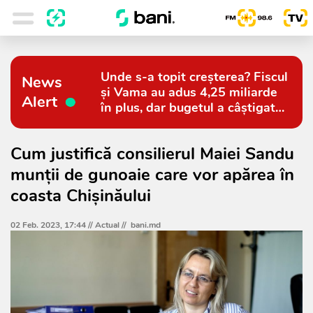
Unde s-a topit creșterea? Fiscul
News
și Vama au adus 4,25 miliarde
Alert
în plus, dar bugetul a câștigat
doar 794 de milioane
Cum justifică consilierul Maiei Sandu
munții de gunoaie care vor apărea în
coasta Chișinăului
02 Feb. 2023, 17:44 //
Actual
//
bani.md