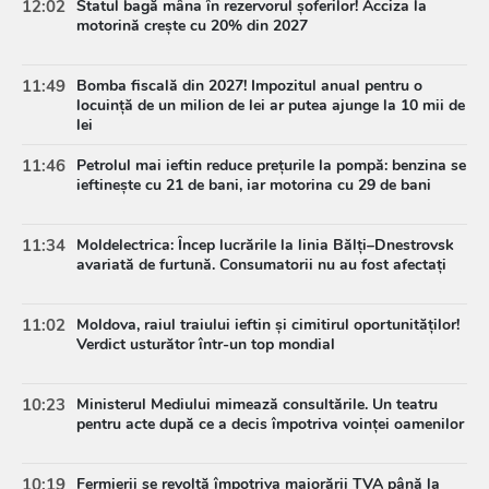
12:02
Statul bagă mâna în rezervorul șoferilor! Acciza la
motorină crește cu 20% din 2027
11:49
Bomba fiscală din 2027! Impozitul anual pentru o
locuință de un milion de lei ar putea ajunge la 10 mii de
lei
11:46
Petrolul mai ieftin reduce prețurile la pompă: benzina se
ieftinește cu 21 de bani, iar motorina cu 29 de bani
11:34
Moldelectrica: Încep lucrările la linia Bălți–Dnestrovsk
avariată de furtună. Consumatorii nu au fost afectați
11:02
Moldova, raiul traiului ieftin și cimitirul oportunităților!
Verdict usturător într-un top mondial
10:23
Ministerul Mediului mimează consultările. Un teatru
pentru acte după ce a decis împotriva voinței oamenilor
10:19
Fermierii se revoltă împotriva majorării TVA până la