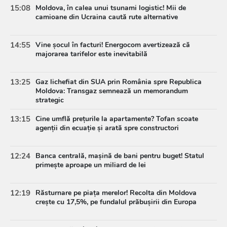
15:08
Moldova, în calea unui tsunami logistic! Mii de
camioane din Ucraina caută rute alternative
14:55
Vine șocul în facturi! Energocom avertizează că
majorarea tarifelor este inevitabilă
13:25
Gaz lichefiat din SUA prin România spre Republica
Moldova: Transgaz semnează un memorandum
strategic
13:15
Cine umflă prețurile la apartamente? Tofan scoate
agenții din ecuație și arată spre constructori
12:24
Banca centrală, mașină de bani pentru buget! Statul
primește aproape un miliard de lei
12:19
Răsturnare pe piața merelor! Recolta din Moldova
crește cu 17,5%, pe fundalul prăbușirii din Europa