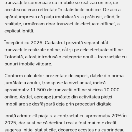
tranzacțiile comerciale cu imobile se realizau online, iar
acestea nu erau reflectate în statisticile publice. De aici a
apărut impresia că piața imobiliară s-a prăbușit, când, în
realitate, urmăream doar tranzacțiile efectuate offline”, a
explicat Ioniță.
Începând cu 2026, Cadastrul prezintă separat atât
tranzacțiile realizate online, cât și pe cele efectuate offline.
Totodată, a fost introdusă o categorie nouă – tranzacțiile cu
bunuri imobile viitoare.
Conform calculelor prezentate de expert, datele din prima
jumătate a anului, transpuse la nivel anual, indică
aproximativ 11.500 de tranzacții offline și circa 10.000
online. Astfel, aproape jumătate din activitatea pieței
imobiliare se desfășoară deja prin proceduri digitale.
Ioniță admite că piața s-a contractat cu aproximativ 20% în
2025, dar susține că declinul real a fost mai mic decât
sugerau inițial statisticile, deoarece acestea nu cuprindeau