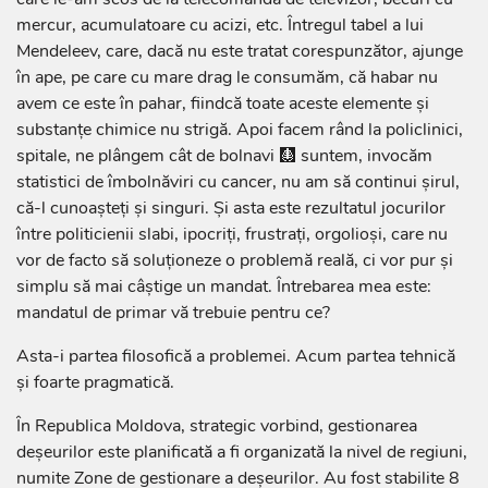
mercur, acumulatoare cu acizi, etc. Întregul tabel a lui
Mendeleev, care, dacă nu este tratat corespunzător, ajunge
în ape, pe care cu mare drag le consumăm, că habar nu
avem ce este în pahar, fiindcă toate aceste elemente și
substanțe chimice nu strigă. Apoi facem rând la policlinici,
spitale, ne plângem cât de bolnavi 🩻 suntem, invocăm
statistici de îmbolnăviri cu cancer, nu am să continui șirul,
că-l cunoașteți și singuri. Și asta este rezultatul jocurilor
între politicienii slabi, ipocriți, frustrați, orgolioși, care nu
vor de facto să soluționeze o problemă reală, ci vor pur și
simplu să mai câștige un mandat. Întrebarea mea este:
mandatul de primar vă trebuie pentru ce?
Asta-i partea filosofică a problemei. Acum partea tehnică
și foarte pragmatică.
În Republica Moldova, strategic vorbind, gestionarea
deșeurilor este planificată a fi organizată la nivel de regiuni,
numite Zone de gestionare a deșeurilor. Au fost stabilite 8