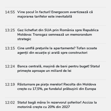
14:55
Vine șocul în facturi! Energocom avertizează că
majorarea tarifelor este inevitabilă
13:25
Gaz lichefiat din SUA prin România spre Republica
Moldova: Transgaz semnează un memorandum
strategic
13:15
Cine umflă prețurile la apartamente? Tofan scoate
agenții din ecuație și arată spre constructori
12:24
Banca centrală, mașină de bani pentru buget! Statul
primește aproape un miliard de lei
12:19
Răsturnare pe piața merelor! Recolta din Moldova
crește cu 17,5%, pe fundalul prăbușirii din Europa
12:02
Statul bagă mâna în rezervorul șoferilor! Acciza la
motorină crește cu 20% din 2027