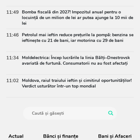
11:49
Bomba fiscală din 2027! Impozitul anual pentru o
locuință de un milion de lei ar putea ajunge la 10 mii de
lei
11:46
Petrolul mai ieftin reduce prețurile la pompă: benzina se
ieftinește cu 21 de bani, iar motorina cu 29 de bani
11:34
Moldelectrica: Încep lucrările la linia Bălți–Dnestrovsk
avariată de furtună. Consumatorii nu au fost afectați
11:02
Moldova, raiul traiului ieftin și cimitirul oportunităților!
Verdict usturător într-un top mondial
Actual
Bănci şi finanţe
Bani și Afaceri