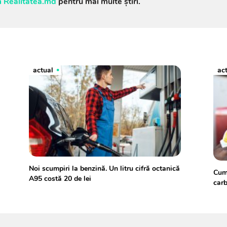
 Realitatea.md
pentru mai multe știri.
actual
ac
Noi scumpiri la benzină. Un litru cifră octanică
Cum 
A95 costă 20 de lei
carb