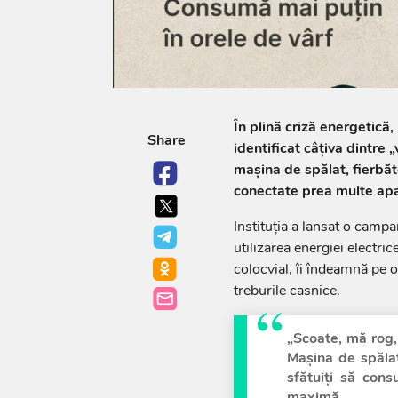
În plină criză energetică,
Share
identificat câțiva dintre 
mașina de spălat, fierbăto
conectate prea multe apa
Instituția a lansat o camp
utilizarea energiei electric
colocvial, îi îndeamnă pe 
treburile casnice.
„Scoate, mă rog, 
Mașina de spălat,
sfătuiți să cons
maximă.