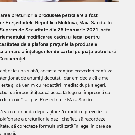
area prețurilor la produsele petroliere a fost
re Președintele Republicii Moldova, Maia Sandu. În
i Suprem de Securitate din 26 februarie 2021, șefa
rlamentului modificarea cadrului legal pentru
cesitatea de a plafona prețurile la produsele
ca urmare a înţelegerilor de cartel pe piaţa petrolieră
 Concurenței.
ent este una slabă, aceasta conține prevederi confuze,
ntenționat de anumiți deputați, dar am decis că e mai
ste și să venim cu redactări imediat după alegeri.
ebui să îmbunătățească această lege și, împreună cu
în domeniu”, a spus Președintele Maia Sandu.
că va recomanda deputaților să modifice prevederile
plafonare a prețurilor la gaz lichefiat, să racordeze
tate, să corecteze formula utilizată în lege, în care se
și masă.