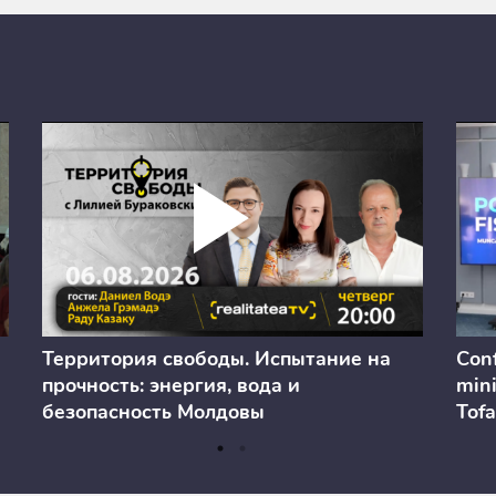
Территория свободы. Испытание на
Conf
прочность: энергия, вода и
mini
безопасность Молдовы
Tofa
prev
anul
cons