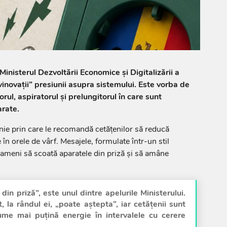
 Ministerul Dezvoltării Economice și Digitalizării a
„vinovații” presiunii asupra sistemului. Este vorba de
rul, aspiratorul și prelungitorul în care sunt
rate.
anie prin care le recomandă cetățenilor să reducă
e în orele de vârf. Mesajele, formulate într-un stil
oameni să scoată aparatele din priză și să amâne
din priză”, este unul dintre apelurile Ministerului.
 la rândul ei, „poate aștepta”, iar cetățenii sunt
ume mai puțină energie în intervalele cu cerere