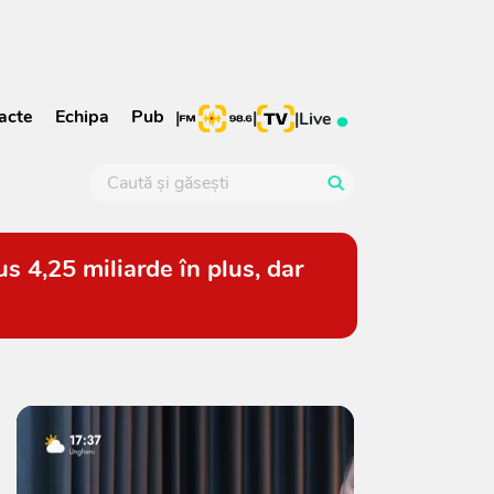
acte
Echipa
Pub
|
|
|
Live
s 4,25 miliarde în plus, dar