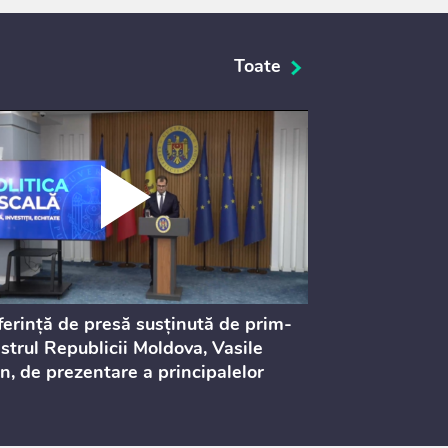
Toate
erință de presă susținută de prim-
Ședința Consi
strul Republicii Moldova, Vasile
Procurorilor
n, de prezentare a principalelor
ederi ale politicii fiscale pentru
 2027, care urmează să fie supusă
ultărilor publice