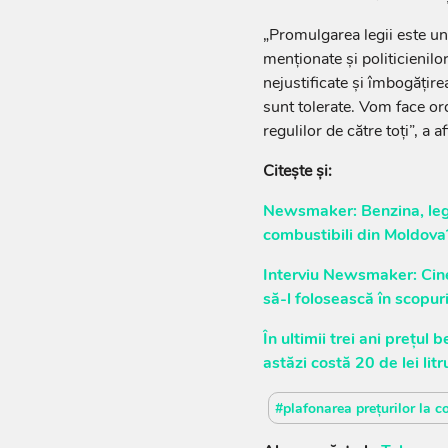
„Promulgarea legii este un 
menționate și politicienilo
nejustificate și îmbogățire
sunt tolerate. Vom face ord
regulilor de către toți”, 
Citește și:
Newsmaker: Benzina, lege
combustibili din Moldova
Interviu Newsmaker: Cine
să-l folosească în scopuri
În ultimii trei ani prețu
astăzi costă 20 de lei litr
#plafonarea prețurilor la c