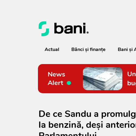
Actual
Bănci şi finanţe
Bani și 
Un
News
Alert
bu
De ce Sandu a promulgat
la benzină, deși anterio
Parlamentului