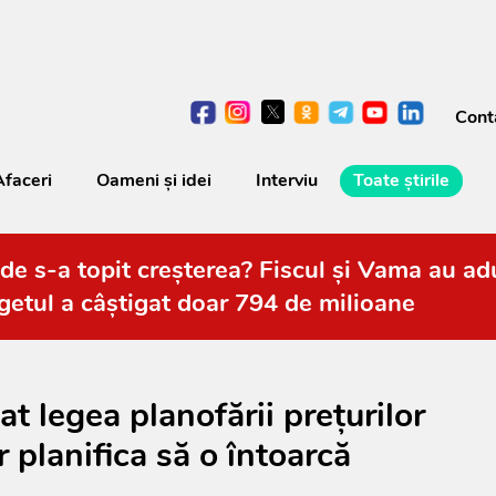
Cont
Afaceri
Oameni şi idei
Interviu
Toate știrile
de s-a topit creșterea? Fiscul și Vama au adu
getul a câștigat doar 794 de milioane
 legea planofării prețurilor
r planifica să o întoarcă