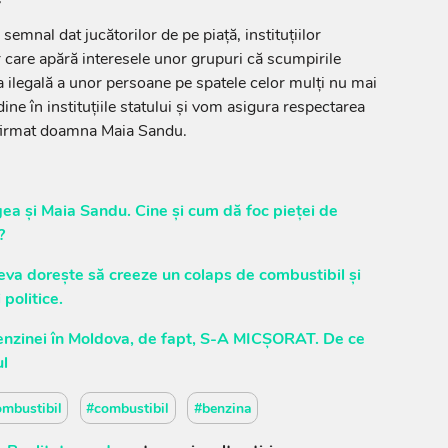
semnal dat jucătorilor de pe piață, instituțiilor
r care apără interesele unor grupuri că scumpirile
a ilegală a unor persoane pe spatele celor mulți nu mai
ine în instituțiile statului și vom asigura respectarea
a afirmat doamna Maia Sandu.
a și Maia Sandu. Cine și cum dă foc pieței de
?
va dorește să creeze un colaps de combustibil și
 politice.
l benzinei în Moldova, de fapt, S-A MICȘORAT. De ce
ul
ombustibil
#combustibil
#benzina