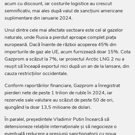
acum cu discount, iar costurile logistice au crescut
semnificativ, mai ales după valul de sancțiuni americane
suplimentare din ianuarie 2024.
Unul dintre cele mai afectate sectoare este cel al gazelor
naturale, unde Rusia a pierdut aproape complet piața
europeană. Dacă înainte de război acoperea 45% din
importurile de gaz ale UE, acum furnizează doar 15%. Cota
Gazprom a scăzut la 7%, iar proiectul Arctic LNG 2 nu a
reușit să înceapă exportul nici după un an de la lansare, din
cauza restricțiilor occidentale.
Conform raportărilor financiare, Gazprom a înregistrat
pierderi nete de peste 1 trilion de ruble în 2024, iar
rezervele sale valutare au scăzut de peste 50 de ori,
ajungând la doar 13,5 milioane de dolari.
În paralel, președintele Vladimir Putin încearcă să
detensioneze relațiile internaționale și să negocieze o
eventuală reducere a presiunii sancționatorii cu noua