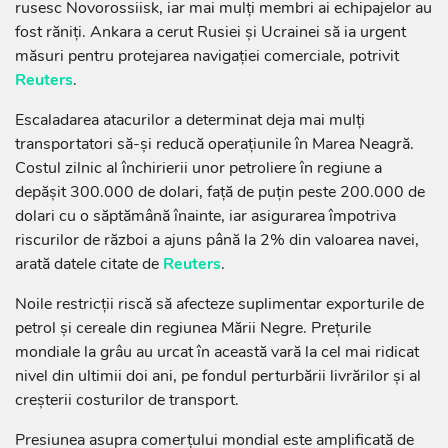
rusesc Novorossiisk, iar mai mulți membri ai echipajelor au
fost răniți. Ankara a cerut Rusiei și Ucrainei să ia urgent
măsuri pentru protejarea navigației comerciale, potrivit
Reuters
.
Escaladarea atacurilor a determinat deja mai mulți
transportatori să-și reducă operațiunile în Marea Neagră.
Costul zilnic al închirierii unor petroliere în regiune a
depășit 300.000 de dolari, față de puțin peste 200.000 de
dolari cu o săptămână înainte, iar asigurarea împotriva
riscurilor de război a ajuns până la 2% din valoarea navei,
arată datele citate de
Reuters
.
Noile restricții riscă să afecteze suplimentar exporturile de
petrol și cereale din regiunea Mării Negre. Prețurile
mondiale la grâu au urcat în această vară la cel mai ridicat
nivel din ultimii doi ani, pe fondul perturbării livrărilor și al
creșterii costurilor de transport.
Presiunea asupra comerțului mondial este amplificată de