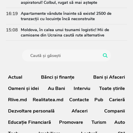
aspiratorul! Colbul, rugat să mai aștepte
16:19
Apartamente vândute înainte să existe! 2500 de
tranzacții cu locuințe încă neconstruite
15:08
Moldova, în calea unui tsunami logistic! Mii de
camioane din Ucraina caută rute alternative
Actual
Bănci şi finanţe
Bani și Afaceri
Oameni şi idei
Au Bani
Interviu
Toate știrile
Rlive.md
Realitatea.md
Contacte
Pub
Carieră
Dezvoltare personală
Afaceri
Companii
Educație Financiară
Promovare
Turism
Auto