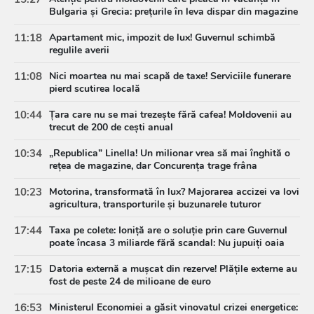
Bulgaria și Grecia: prețurile în leva dispar din magazine
11:18
Apartament mic, impozit de lux! Guvernul schimbă
regulile averii
11:08
Nici moartea nu mai scapă de taxe! Serviciile funerare
pierd scutirea locală
10:44
Țara care nu se mai trezește fără cafea! Moldovenii au
trecut de 200 de cești anual
10:34
„Republica” Linella! Un milionar vrea să mai înghită o
rețea de magazine, dar Concurența trage frâna
10:23
Motorina, transformată în lux? Majorarea accizei va lovi
agricultura, transporturile și buzunarele tuturor
17:44
Taxa pe colete: Ioniță are o soluție prin care Guvernul
poate încasa 3 miliarde fără scandal: Nu jupuiți oaia
17:15
Datoria externă a mușcat din rezerve! Plățile externe au
fost de peste 24 de milioane de euro
16:53
Ministerul Economiei a găsit vinovatul crizei energetice: