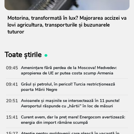
Motorina, transformată în lux? Majorarea accizei va
lovi agricultura, transporturile și buzunarele
tuturor
Toate știrile
09:45
Amenințare fără perdea de la Moscova! Medvedev:
apropierea de UE ar putea costa scump Armenia
09:41
Grâul și petrolul, în pericol! Turcia restricționează
poarta Mării Negre
20:51
Avioanele și mașinile se intersectează în 11 puncte!
Aeroportul răspunde cu „hârtii” în loc de măsuri
15:41
Curent avem, dar la preț mare! Energocom avertizează:
energia din import rămâne scumpă
15:27
Atenție pentru moldovenii care pleacă în vacanță în