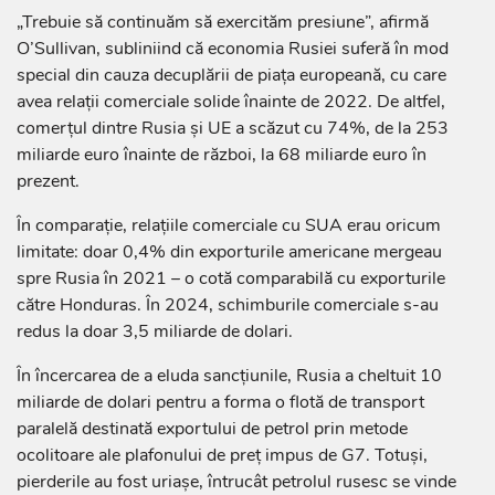
„Trebuie să continuăm să exercităm presiune”, afirmă
O’Sullivan, subliniind că economia Rusiei suferă în mod
special din cauza decuplării de piața europeană, cu care
avea relații comerciale solide înainte de 2022. De altfel,
comerțul dintre Rusia și UE a scăzut cu 74%, de la 253
miliarde euro înainte de război, la 68 miliarde euro în
prezent.
În comparație, relațiile comerciale cu SUA erau oricum
limitate: doar 0,4% din exporturile americane mergeau
spre Rusia în 2021 – o cotă comparabilă cu exporturile
către Honduras. În 2024, schimburile comerciale s-au
redus la doar 3,5 miliarde de dolari.
În încercarea de a eluda sancțiunile, Rusia a cheltuit 10
miliarde de dolari pentru a forma o flotă de transport
paralelă destinată exportului de petrol prin metode
ocolitoare ale plafonului de preț impus de G7. Totuși,
pierderile au fost uriașe, întrucât petrolul rusesc se vinde