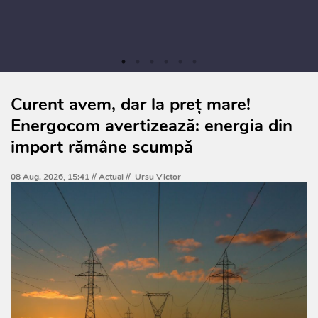
Curent avem, dar la preț mare!
Energocom avertizează: energia din
import rămâne scumpă
08 Aug. 2026, 15:41 //
Actual
//
Ursu Victor