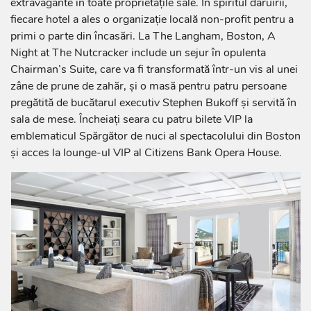
extravagante în toate proprietățile sale. În spiritul dăruirii,
fiecare hotel a ales o organizație locală non-profit pentru a
primi o parte din încasări. La The Langham, Boston, A
Night at The Nutcracker include un sejur în opulenta
Chairman’s Suite, care va fi transformată într-un vis al unei
zâne de prune de zahăr, și o masă pentru patru persoane
pregătită de bucătarul executiv Stephen Bukoff și servită în
sala de mese. Încheiați seara cu patru bilete VIP la
emblematicul Spărgător de nuci al spectacolului din Boston
și acces la lounge-ul VIP al Citizens Bank Opera House.