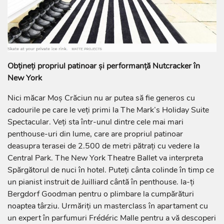
Obțineți propriul patinoar și performanță Nutcracker în
New York
Nici măcar Moș Crăciun nu ar putea să fie generos cu
cadourile pe care le veți primi la The Mark’s Holiday Suite
Spectacular. Veți sta într-unul dintre cele mai mari
penthouse-uri din lume, care are propriul patinoar
deasupra terasei de 2.500 de metri pătrați cu vedere la
Central Park. The New York Theatre Ballet va interpreta
Spărgătorul de nuci în hotel. Puteți cânta colinde în timp ce
un pianist instruit de Juilliard cântă în penthouse. Ia-ți
Bergdorf Goodman pentru o plimbare la cumpărături
noaptea târziu. Urmăriți un masterclass în apartament cu
un expert în parfumuri Frédéric Malle pentru a vă descoperi