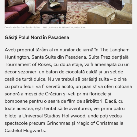
Găsiți Polul Nord în Pasadena
Aveți propriul tărâm al minunilor de iarnă în The Langham
Huntington, Santa Suite din Pasadena. Suita Prezidențială
Tournament of Roses, cu două etaje, va fi amenajată cu un
decor sezonier, un baton de ciocolată caldă și un set de
casă de turtă dulce. Nu va trebui să părăsiți suita – o cină
cu patru feluri va fi servită acolo, un pianist va oferi coloana
sonoră a mesei de Crăciun și veți primi floricele și
bomboane pentru o seară de film de sărbători. Dacă, cu
toate acestea, ești tentat să te aventurezi, vei primi patru
bilete la Universal Studios Hollywood, unde poți vedea
spectacole precum Grinchmas și Magic of Christmas la
Castelul Hogwarts.