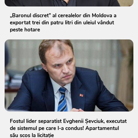
„Baronul discret” al cerealelor din Moldova a
exportat trei din patru litri din uleiul vândut
peste hotare
Fostul lider separatist Evghenii Șevciuk, executat
de sistemul pe care l-a condus! Apartamentul
său scos la licitație