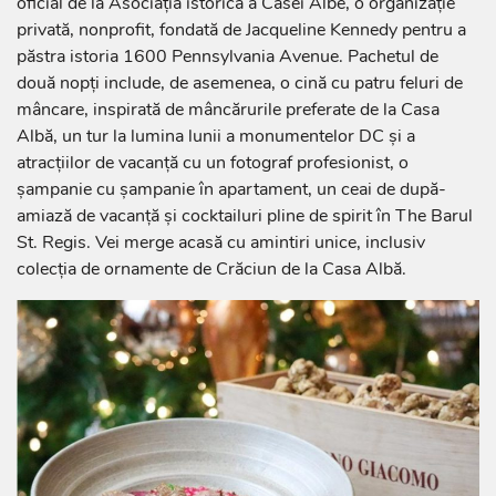
oficial de la Asociația istorică a Casei Albe, o organizație
privată, nonprofit, fondată de Jacqueline Kennedy pentru a
păstra istoria 1600 Pennsylvania Avenue. Pachetul de
două nopți include, de asemenea, o cină cu patru feluri de
mâncare, inspirată de mâncărurile preferate de la Casa
Albă, un tur la lumina lunii a monumentelor DC și a
atracțiilor de vacanță cu un fotograf profesionist, o
șampanie cu șampanie în apartament, un ceai de după-
amiază de vacanță și cocktailuri pline de spirit în The Barul
St. Regis. Vei merge acasă cu amintiri unice, inclusiv
colecția de ornamente de Crăciun de la Casa Albă.