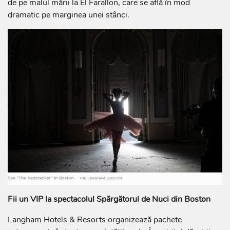
de pe malul mării la El Farallon, care se află în mod
dramatic pe marginea unei stânci.
Fii un VIP la spectacolul Spărgătorul de Nuci din Boston
Langham Hotels & Resorts organizează pachete