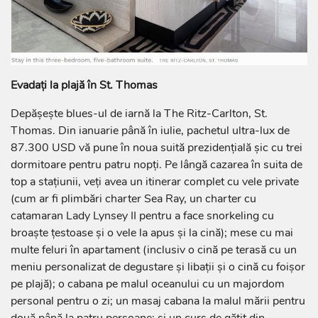
Evadați la plajă în St. Thomas
Depășește blues-ul de iarnă la The Ritz-Carlton, St.
Thomas. Din ianuarie până în iulie, pachetul ultra-lux de
87.300 USD vă pune în noua suită prezidențială șic cu trei
dormitoare pentru patru nopți. Pe lângă cazarea în suita de
top a stațiunii, veți avea un itinerar complet cu vele private
(cum ar fi plimbări charter Sea Ray, un charter cu
catamaran Lady Lynsey II pentru a face snorkeling cu
broaște țestoase și o vele la apus și la cină); mese cu mai
multe feluri în apartament (inclusiv o cină pe terasă cu un
meniu personalizat de degustare și libații și o cină cu foișor
pe plajă); o cabana pe malul oceanului cu un majordom
personal pentru o zi; un masaj cabana la malul mării pentru