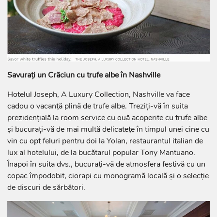
Savurați un Crăciun cu trufe albe în Nashville
Hotelul Joseph, A Luxury Collection, Nashville va face
cadou o vacanță plină de trufe albe. Treziți-vă în suita
prezidențială la room service cu ouă acoperite cu trufe albe
și bucurați-vă de mai multă delicatețe în timpul unei cine cu
vin cu opt feluri pentru doi la Yolan, restaurantul italian de
lux al hotelului, de la bucătarul popular Tony Mantuano.
Înapoi în suita dvs., bucurați-vă de atmosfera festivă cu un
copac împodobit, ciorapi cu monogramă locală și o selecție
de discuri de sărbători.