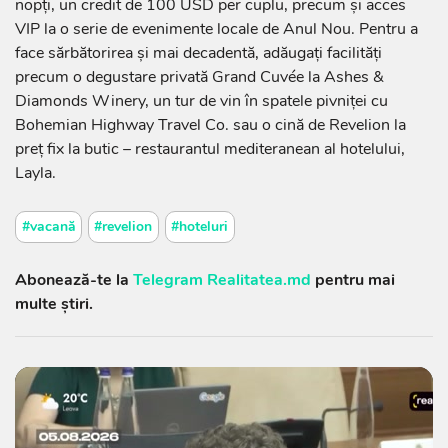
nopți, un credit de 100 USD per cuplu, precum și acces
VIP la o serie de evenimente locale de Anul Nou. Pentru a
face sărbătorirea și mai decadentă, adăugați facilități
precum o degustare privată Grand Cuvée la Ashes &
Diamonds Winery, un tur de vin în spatele pivniței cu
Bohemian Highway Travel Co. sau o cină de Revelion la
preț fix la butic – restaurantul mediteranean al hotelului,
Layla.
#vacană
#revelion
#hoteluri
Abonează-te la
Telegram Realitatea.md
pentru mai
multe știri.