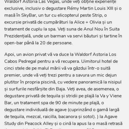
Waldorf Astoria Las Vegas, unde veți obține experiențe
exclusive, inclusiv o degustare Rémy Martin Louis XIII și o
masă în SkyBar, un tur cu elicopterul peste Strip, o
excursie privată de cumpărături la Alice + Olivia și un
tratament de cuplu la spa. Veți suna de Anul Nou în Suita
Prezidențială, unde un barman va servi băuturi și tartine în
open-bar până la 20 de persoane.
Apoi, un avion privat vă va duce la Waldorf Astoria Los
Cabos Pedregal pentru a vă recupera. Uimitorul hotel de
cinci stele de pe malul mării vă va găzdui într-o suită
premier, unde vă veți trezi pentru a savura un mic dejun
plutitor în propria piscină, cu vedere panoramică la nisipul
și surfurile nesfârșite din Baja. Veți avea, de asemenea, o
degustare privată de tequila și stridii pe plajă la Va y Viene
Bar, un tratament spa de 90 de minute pe plajă, o
degustare individuală de agave (cuprinzând o gamă largă
de tequila, mezcal, raicilla, bacanora și sotol). ) la Agave
Study din Peacock Alley și o cină la apus la o masă retrasă