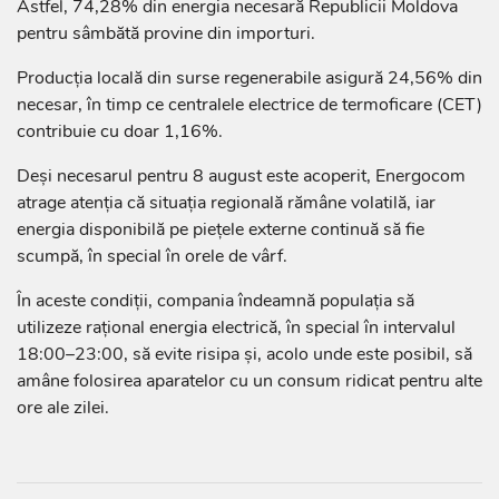
Astfel, 74,28% din energia necesară Republicii Moldova
pentru sâmbătă provine din importuri.
Producția locală din surse regenerabile asigură 24,56% din
necesar, în timp ce centralele electrice de termoficare (CET)
contribuie cu doar 1,16%.
Deși necesarul pentru 8 august este acoperit, Energocom
atrage atenția că situația regională rămâne volatilă, iar
energia disponibilă pe piețele externe continuă să fie
scumpă, în special în orele de vârf.
În aceste condiții, compania îndeamnă populația să
utilizeze rațional energia electrică, în special în intervalul
18:00–23:00, să evite risipa și, acolo unde este posibil, să
amâne folosirea aparatelor cu un consum ridicat pentru alte
ore ale zilei.