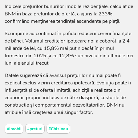
Indicele prețurilor bunurilor imobile rezidențiale, calculat de
BNM în baza prețurilor de ofertă, a ajuns la 233%,
confirmând menținerea tendinței ascendente pe piață.
Scumpirile au continuat în pofida reducerii cererii finanțate
de bănci. Volumul creditelor ipotecare noi a coborât la 2,4
miliarde de lei, cu 15,8% mai puțin decât în primul
trimestru din 2025 și cu 12,8% sub nivelul din ultimele trei
luni ale anului trecut.
Datele sugerează că avansul prețurilor nu mai poate fi
explicat exclusiv prin creditarea ipotecară. Evoluția poate fi
influențată și de oferta limitată, achizițiile realizate din
economii proprii, inclusiv de către diasporă, costurile de
construcție și comportamentul dezvoltatorilor. BNM nu
atribuie însă creșterea unui singur factor.
#imobil
#preturi
#Chisinau