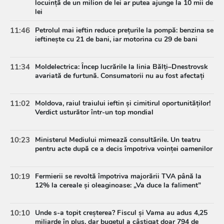
locuință de un milion de lei ar putea ajunge la 10 mii de
lei
11:46
Petrolul mai ieftin reduce prețurile la pompă: benzina se
ieftinește cu 21 de bani, iar motorina cu 29 de bani
11:34
Moldelectrica: Încep lucrările la linia Bălți–Dnestrovsk
avariată de furtună. Consumatorii nu au fost afectați
11:02
Moldova, raiul traiului ieftin și cimitirul oportunităților!
Verdict usturător într-un top mondial
10:23
Ministerul Mediului mimează consultările. Un teatru
pentru acte după ce a decis împotriva voinței oamenilor
10:19
Fermierii se revoltă împotriva majorării TVA până la
12% la cereale și oleaginoase: „Va duce la faliment”
10:10
Unde s-a topit creșterea? Fiscul și Vama au adus 4,25
miliarde în plus, dar bugetul a câștigat doar 794 de