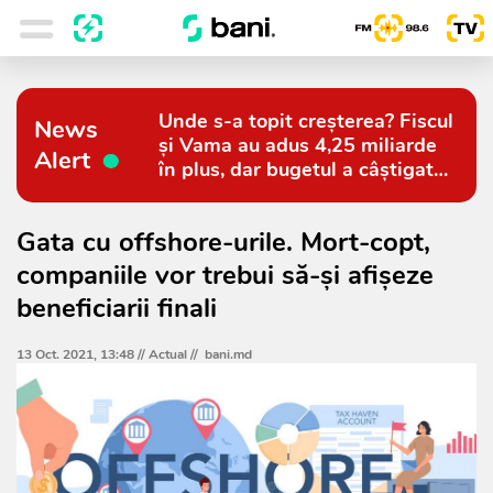
Unde s-a topit creșterea? Fiscul
News
și Vama au adus 4,25 miliarde
Alert
în plus, dar bugetul a câștigat
doar 794 de milioane
Gata cu offshore-urile. Mort-copt,
companiile vor trebui să-și afișeze
beneficiarii finali
13 Oct. 2021, 13:48 //
Actual
//
bani.md