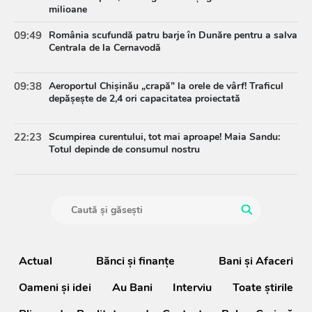
milioane
09:49
România scufundă patru barje în Dunăre pentru a salva
Centrala de la Cernavodă
09:38
Aeroportul Chișinău „crapă” la orele de vârf! Traficul
depășește de 2,4 ori capacitatea proiectată
22:23
Scumpirea curentului, tot mai aproape! Maia Sandu:
Totul depinde de consumul nostru
Actual
Bănci şi finanţe
Bani și Afaceri
Oameni şi idei
Au Bani
Interviu
Toate știrile