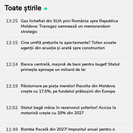
Toate știrile
13:25
Gaz lichefiat din SUA prin România spre Republica
Moldova: Transgaz semnează un memorandum
strategic
13:15
Cine umflă prețurile la apartamente? Tofan scoate
agenții din ecuație și arată spre constructori
12:24
Banca centrală, mașină de bani pentru buget! Statul
primește aproape un miliard de lei
12:19
Răsturnare pe piața merelor! Recolta din Moldova
crește cu 17,5%, pe fundalul prăbușirii din Europa
12:02
Statul bagă mâna în rezervorul șoferilor! Acciza la
motorină crește cu 20% din 2027
11:49
Bomba fiscală din 2027! Impozitul anual pentru o