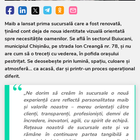
Maib a lansat prima sucursală care a fost renovată,
ținând cont deja de noua identitate vizuală orientată
spre necesitățile oamenilor. Se află în sectorul Buiucani,
municipiul Chișinău, pe strada Ion Creangă nr. 78, și nu
are cum să o treceți cu vederea, în pofida orașului
pestrițat. Se deosebește prin lumină, spațiu, culoare și
atmosferă… ca acasă, dar și printr-un proces operațional
diferit.
„Ne dorim să creăm în sucursale o nouă
experiență care reflectă personalitatea
maib
și valorile noastre – mereu orientați către
clienți, transparenți, profesioniști, demni de
încredere, inovatori, agili, cu spirit de echipă.
Rețeaua noastră de sucursale este și va
rămâne în continuare partea tangibilă a