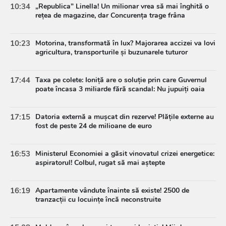
10:34
„Republica” Linella! Un milionar vrea să mai înghită o
rețea de magazine, dar Concurența trage frâna
10:23
Motorina, transformată în lux? Majorarea accizei va lovi
agricultura, transporturile și buzunarele tuturor
17:44
Taxa pe colete: Ioniță are o soluție prin care Guvernul
poate încasa 3 miliarde fără scandal: Nu jupuiți oaia
17:15
Datoria externă a mușcat din rezerve! Plățile externe au
fost de peste 24 de milioane de euro
16:53
Ministerul Economiei a găsit vinovatul crizei energetice:
aspiratorul! Colbul, rugat să mai aștepte
16:19
Apartamente vândute înainte să existe! 2500 de
tranzacții cu locuințe încă neconstruite