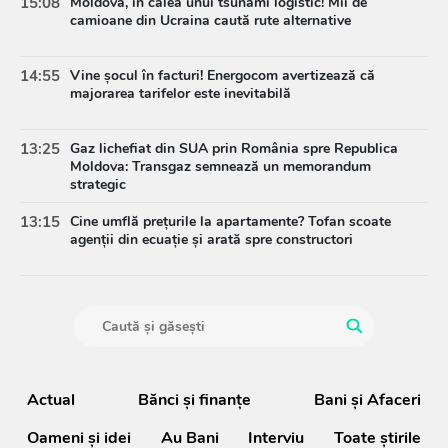
15:08
Moldova, în calea unui tsunami logistic! Mii de
camioane din Ucraina caută rute alternative
14:55
Vine șocul în facturi! Energocom avertizează că
majorarea tarifelor este inevitabilă
13:25
Gaz lichefiat din SUA prin România spre Republica
Moldova: Transgaz semnează un memorandum
strategic
13:15
Cine umflă prețurile la apartamente? Tofan scoate
agenții din ecuație și arată spre constructori
Actual
Bănci şi finanţe
Bani și Afaceri
Oameni şi idei
Au Bani
Interviu
Toate știrile