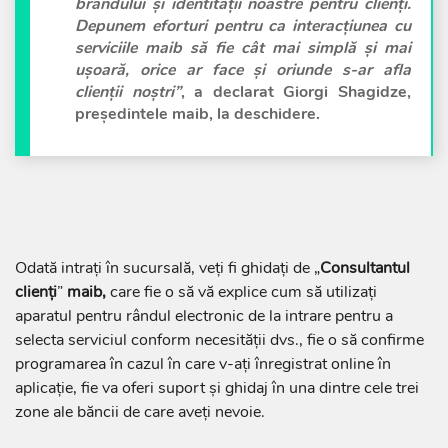
brandului și identității noastre pentru clienți.
Depunem eforturi pentru ca interacțiunea cu
serviciile
maib
să fie cât mai simplă și mai
ușoară, orice ar face și oriunde s-ar afla
clienții noștri”
, a declarat
Giorgi Shagidze,
președintele maib
, la deschidere.
Odată intrați în sucursală, veți fi ghidați de „
Consultantul
clienți
”
maib,
care fie o să vă explice cum să utilizați
aparatul pentru rândul electronic de la intrare pentru a
selecta serviciul conform necesității dvs., fie o să confirme
programarea în cazul în care v-ați înregistrat online în
aplicație, fie va oferi suport și ghidaj în una dintre cele trei
zone ale băncii de care aveți nevoie.