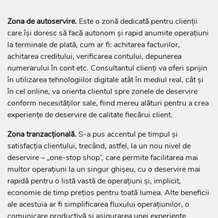
Zona de autoservire.
Este o zonă dedicată pentru clienții
care își doresc să facă autonom și rapid anumite operațiuni
la terminale de plată, cum ar fi: achitarea facturilor,
achitarea creditului, verificarea contului, depunerea
numerarului în cont etc. Consultantul clienți va oferi sprijin
în utilizarea tehnologiilor digitale atât în mediul real, cât și
în cel online, va orienta clientul spre zonele de deservire
conform necesităților sale, fiind mereu alături pentru a crea
experiențe de deservire de calitate fiecărui client.
Zona tranzacțională.
S-a pus accentul pe timpul și
satisfacția clientului, trecând, astfel, la un nou nivel de
deservire – „one-stop shop”, care permite facilitarea mai
multor operațiuni la un singur ghișeu, cu o deservire mai
rapidă pentru o listă vastă de operațiuni și, implicit,
economie de timp prețios pentru toată lumea. Alte beneficii
ale acestuia ar fi simplificarea fluxului operațiunilor, o
comunicare productivă și asigurarea unei experiențe