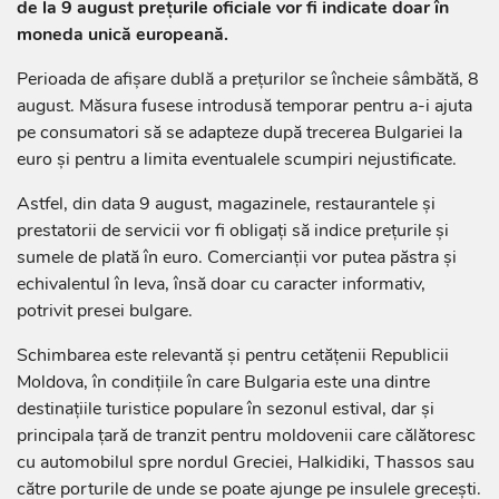
de la 9 august prețurile oficiale vor fi indicate doar în
moneda unică europeană.
Perioada de afișare dublă a prețurilor se încheie sâmbătă, 8
august. Măsura fusese introdusă temporar pentru a-i ajuta
pe consumatori să se adapteze după trecerea Bulgariei la
euro și pentru a limita eventualele scumpiri nejustificate.
Astfel, din data 9 august, magazinele, restaurantele și
prestatorii de servicii vor fi obligați să indice prețurile și
sumele de plată în euro. Comercianții vor putea păstra și
echivalentul în leva, însă doar cu caracter informativ,
potrivit presei bulgare.
Schimbarea este relevantă și pentru cetățenii Republicii
Moldova, în condițiile în care Bulgaria este una dintre
destinațiile turistice populare în sezonul estival, dar și
principala țară de tranzit pentru moldovenii care călătoresc
cu automobilul spre nordul Greciei, Halkidiki, Thassos sau
către porturile de unde se poate ajunge pe insulele grecești.