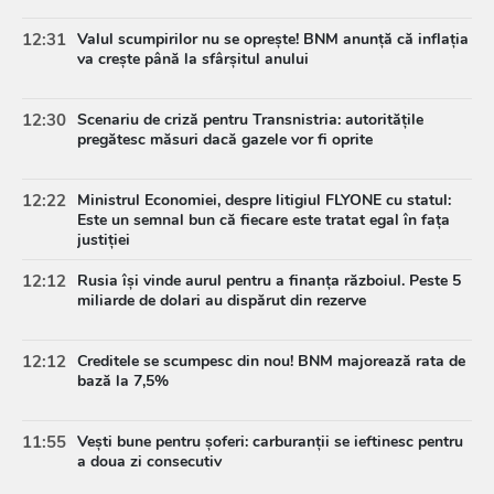
12:31
Valul scumpirilor nu se oprește! BNM anunță că inflația
va crește până la sfârșitul anului
12:30
Scenariu de criză pentru Transnistria: autoritățile
pregătesc măsuri dacă gazele vor fi oprite
12:22
Ministrul Economiei, despre litigiul FLYONE cu statul:
Este un semnal bun că fiecare este tratat egal în fața
justiției
12:12
Rusia își vinde aurul pentru a finanța războiul. Peste 5
miliarde de dolari au dispărut din rezerve
12:12
Creditele se scumpesc din nou! BNM majorează rata de
bază la 7,5%
11:55
Vești bune pentru șoferi: carburanții se ieftinesc pentru
a doua zi consecutiv