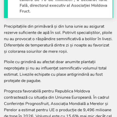
Fală, directorul executiv al Asociației Moldova
Fruct.
Precipitațiile din primăvară și din luna iunie au asigurat
rezerve suficiente de apă în sol. Potrivit specialiștilor, ploile
nu au provocat o răspândire semnificativă a bolilor în livezi.
Diferențele de temperatură dintre zi și noapte au favorizat
și colorarea soiurilor de mere roșii.
Ploile cu grindină au afectat doar anumite plantații
neprotejate și nu au influențat semnificativ volumul total
estimat. Livezile echipate cu plase antigrindină au fost
protejate de pagube.
Prognoza favorabilă pentru Republica Moldova
contrastează cu situația din Uniunea Europeană. În cadrul
Conferinței Prognosfruit, Asociația Mondială a Merelor și
Perelor a estimat pentru UE o producție de 9,496 milioane
de tone în 2026. Volumul este cu 15,6% mai mic decât cel