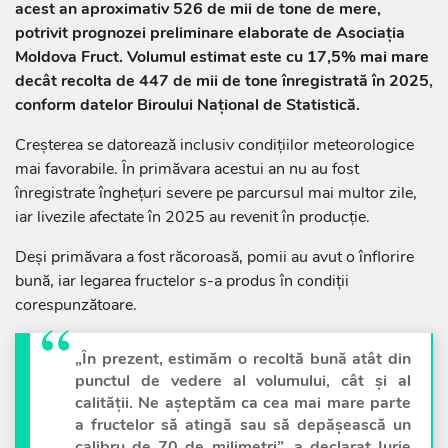
acest an aproximativ 526 de mii de tone de mere,
potrivit prognozei preliminare elaborate de Asociația
Moldova Fruct. Volumul estimat este cu 17,5% mai mare
decât recolta de 447 de mii de tone înregistrată în 2025,
conform datelor Biroului Național de Statistică.
Creșterea se datorează inclusiv condițiilor meteorologice
mai favorabile. În primăvara acestui an nu au fost
înregistrate înghețuri severe pe parcursul mai multor zile,
iar livezile afectate în 2025 au revenit în producție.
Deși primăvara a fost răcoroasă, pomii au avut o înflorire
bună, iar legarea fructelor s-a produs în condiții
corespunzătoare.
„În prezent, estimăm o recoltă bună atât din
punctul de vedere al volumului, cât și al
calității. Ne așteptăm ca cea mai mare parte
a fructelor să atingă sau să depășească un
calibru de 70 de milimetri”, a declarat Iurie