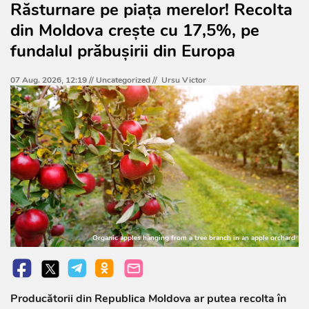
Răsturnare pe piața merelor! Recolta
din Moldova crește cu 17,5%, pe
fundalul prăbușirii din Europa
07 Aug. 2026, 12:19 //
Uncategorized
//
Ursu Victor
Organic apples hanging from a tree branch in an apple orchard
Producătorii din Republica Moldova ar putea recolta în