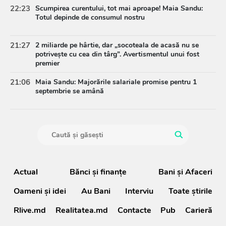
22:23
Scumpirea curentului, tot mai aproape! Maia Sandu:
Totul depinde de consumul nostru
21:27
2 miliarde pe hârtie, dar „socoteala de acasă nu se
potrivește cu cea din târg”. Avertismentul unui fost
premier
21:06
Maia Sandu: Majorările salariale promise pentru 1
septembrie se amână
Actual
Bănci şi finanţe
Bani și Afaceri
Oameni şi idei
Au Bani
Interviu
Toate știrile
Rlive.md
Realitatea.md
Contacte
Pub
Carieră