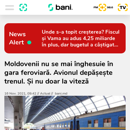
Unde s-a topit creșterea? Fiscul
News
și Vama au adus 4,25 miliarde
Alert
în plus, dar bugetul a câștigat
doar 794 de milioane
Moldovenii nu se mai înghesuie în
gara feroviară. Avionul depășește
trenul. Și nu doar la viteză
16 Nov. 2021, 09:42 //
Actual
//
bani.md