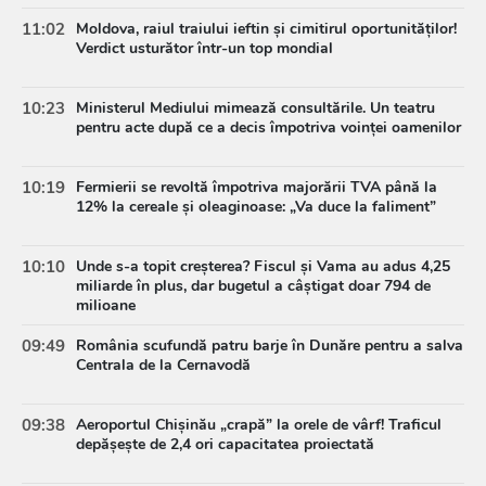
11:02
Moldova, raiul traiului ieftin și cimitirul oportunităților!
Verdict usturător într-un top mondial
10:23
Ministerul Mediului mimează consultările. Un teatru
pentru acte după ce a decis împotriva voinței oamenilor
10:19
Fermierii se revoltă împotriva majorării TVA până la
12% la cereale și oleaginoase: „Va duce la faliment”
10:10
Unde s-a topit creșterea? Fiscul și Vama au adus 4,25
miliarde în plus, dar bugetul a câștigat doar 794 de
milioane
09:49
România scufundă patru barje în Dunăre pentru a salva
Centrala de la Cernavodă
09:38
Aeroportul Chișinău „crapă” la orele de vârf! Traficul
depășește de 2,4 ori capacitatea proiectată