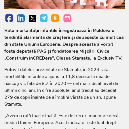
Rata mortalității infantile înregistrează în Moldova o
tendință alarmantă de creștere și depășește cu mult cea
din state Uniunii Europene. Despre aceasta a vorbit
fosta deputată PAS și fondatoarea Mișcării Civice
„Construim inCREDere”, Olesea Stamate, la Exclusiv TV.
Potrivit datelor prezentate de Stamate, în 2024 rata
mortalității infantile a ajuns la 11,8 decese la mia de
născuți vii, față de 8,7 în 2020 — cel mai ridicat nivel din
ultimii cinci ani. În cifre absolute, anul trecut au decedat
279 de copii înainte de a împlini vârsta de un an, spune
Stamate.
„Avem o rată foarte înaltă. Este de trei ori mai mare decât
media Uniunii Europene. Acest indicator este luat drept