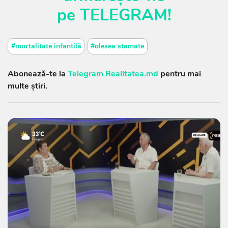
pe
TELEGRAM
!
#mortalitate infantilă
#olesea stamate
Abonează-te la
Telegram Realitatea.md
pentru mai
multe știri.