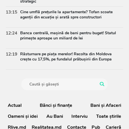
strategic
13:15
Cine umflă prețurile la apartamente? Tofan scoate
agenții din ecuație și arată spre constructori
12:24
Banca centrală, mașină de bani pentru buget! Statul
primește aproape un miliard de lei
12:19
Răsturnare pe piața merelor! Recolta din Moldova
crește cu 17,5%, pe fundalul prăbușirii din Europa
Actual
Bănci şi finanţe
Bani și Afaceri
Oameni şi idei
Au Bani
Interviu
Toate știrile
Rlive.md
Realitatea.md
Contacte
Pub
Carieră