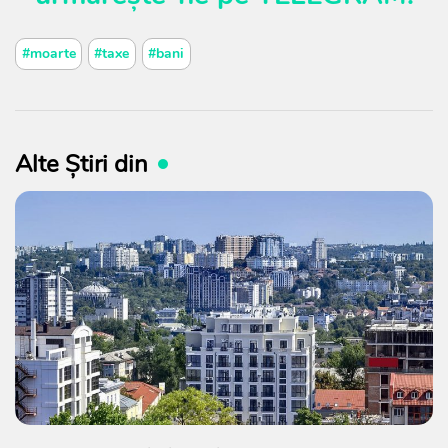
#moarte
#taxe
#bani
Alte Știri din