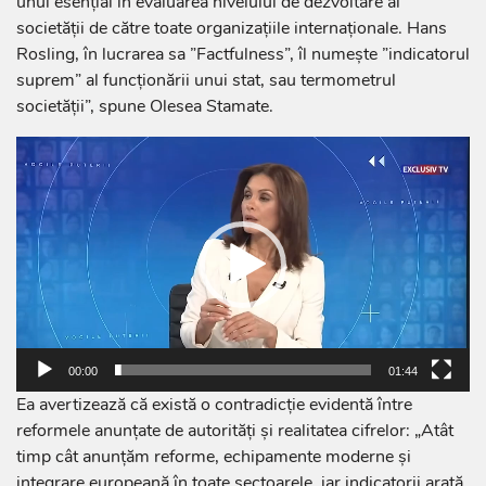
unul esențial în evaluarea nivelului de dezvoltare al
societății de către toate organizațiile internaționale. Hans
Rosling, în lucrarea sa ”Factfulness”, îl numește ”indicatorul
suprem” al funcționării unui stat, sau termometrul
societății”, spune Olesea Stamate.
Player
video
00:00
01:44
Ea avertizează că există o contradicție evidentă între
reformele anunțate de autorități și realitatea cifrelor: „Atât
timp cât anunțăm reforme, echipamente moderne și
integrare europeană în toate sectoarele, iar indicatorii arată