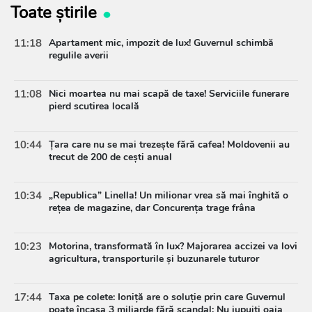
Toate știrile
11:18
Apartament mic, impozit de lux! Guvernul schimbă
regulile averii
11:08
Nici moartea nu mai scapă de taxe! Serviciile funerare
pierd scutirea locală
10:44
Țara care nu se mai trezește fără cafea! Moldovenii au
trecut de 200 de cești anual
10:34
„Republica” Linella! Un milionar vrea să mai înghită o
rețea de magazine, dar Concurența trage frâna
10:23
Motorina, transformată în lux? Majorarea accizei va lovi
agricultura, transporturile și buzunarele tuturor
17:44
Taxa pe colete: Ioniță are o soluție prin care Guvernul
poate încasa 3 miliarde fără scandal: Nu jupuiți oaia