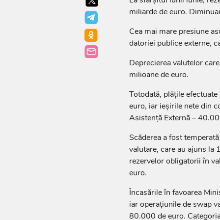
La sfârșitul lunii iunie, r
miliarde de euro. Diminua
Cea mai mare presiune asupr
datoriei publice externe, c
Deprecierea valutelor care
milioane de euro.
Totodată, plățile efectuat
euro, iar ieșirile nete din
Asistență Externă – 40.00
Scăderea a fost temperată 
valutare, care au ajuns la 
rezervelor obligatorii în v
euro.
Încasările în favoarea Mini
iar operațiunile de swap va
80.000 de euro. Categoria 