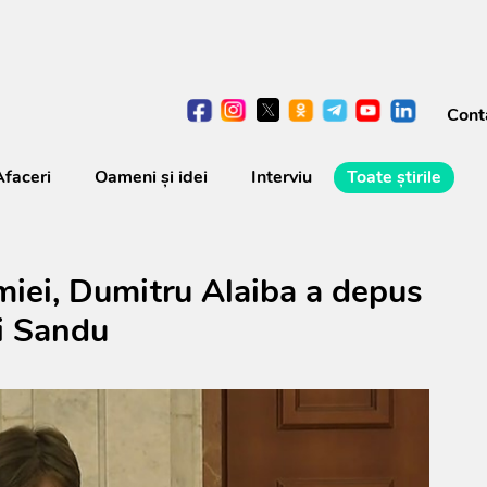
Cont
Afaceri
Oameni şi idei
Interviu
Toate știrile
miei, Dumitru Alaiba a depus
ei Sandu