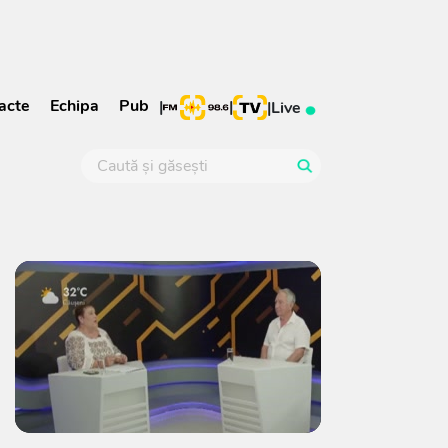
acte
Echipa
Pub
|
|
|
Live