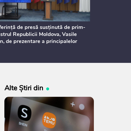
erință de presă susținută de prim-
Ședința Consi
strul Republicii Moldova, Vasile
Procurorilor
n, de prezentare a principalelor
ederi ale politicii fiscale pentru
 2027, care urmează să fie supusă
ultărilor publice
Alte Știri din