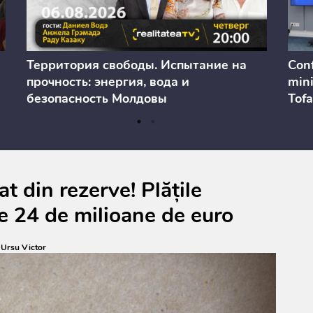
Территория свободы. Испытание на
Conf
прочность: энергия, вода и
mini
безопасность Молдовы
Tofa
prev
anul
cons
t din rezerve! Plățile
e 24 de milioane de euro
:
Ursu Victor