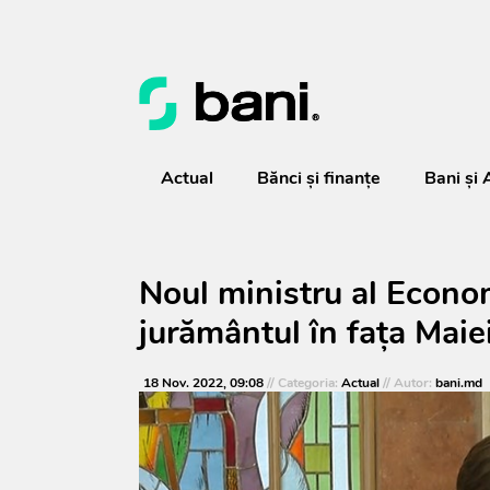
Actual
Bănci şi finanţe
Bani și 
Noul ministru al Econo
jurământul în fața Mai
18 Nov. 2022, 09:08
// Categoria:
Actual
// Autor:
bani.md