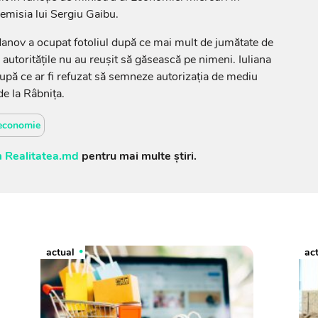
emisia lui Sergiu Gaibu.
danov a ocupat fotoliul după ce mai mult de jumătate de
r autoritățile nu au reușit să găsească pe nimeni. Iuliana
pă ce ar fi refuzat să semneze autorizația de mediu
e la Râbnița.
economie
 Realitatea.md
pentru mai multe știri.
actual
ac