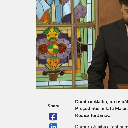
Dumitru Alaiba, proaspăt
Share
Președinție în fața Maiei
Rodica Iordanov.
Dumitru Alaiba a fost numi