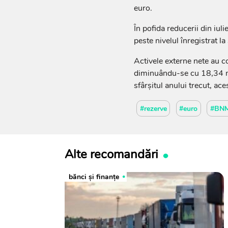
euro.
În pofida reducerii din iul
peste nivelul înregistrat la
Activele externe nete au co
diminuându-se cu 18,34 mi
sfârșitul anului trecut, a
#rezerve
#euro
#BN
Alte recomandări
bănci şi finanţe