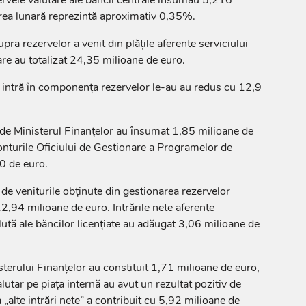
ezervele valutare ale băncii centrale însumau 5,216
rea lunară reprezintă aproximativ 0,35%.
a rezervelor a venit din plățile aferente serviciului
are au totalizat 24,35 milioane de euro.
 intră în componența rezervelor le-au au redus cu 12,9
e de Ministerul Finanțelor au însumat 1,85 milioane de
 conturile Oficiului de Gestionare a Programelor de
0 de euro.
de veniturile obținute din gestionarea rezervelor
12,94 milioane de euro. Intrările nete aferente
alută ale băncilor licențiate au adăugat 3,06 milioane de
sterului Finanțelor au constituit 1,71 milioane de euro,
lutar pe piața internă au avut un rezultat pozitiv de
„alte intrări nete” a contribuit cu 5,92 milioane de