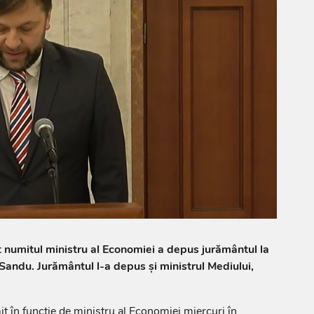
 numitul ministru al Economiei a depus jurământul la
 Sandu. Jurământul l-a depus și ministrul Mediului,
t în funcție de ministru al Economiei miercuri în