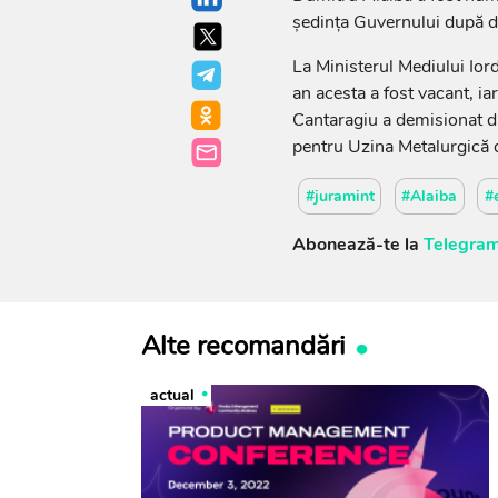
ședința Guvernului după d
La Ministerul Mediului Ior
an acesta a fost vacant, ia
Cantaragiu a demisionat du
pentru Uzina Metalurgică d
#juramint
#Alaiba
#
Abonează-te la
Telegram
Alte recomandări
actual