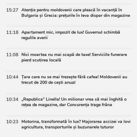
15:27
Atenție pentru moldovenii care pleacă în vacanță în
Bulgaria și Grecia: prețurile în leva dispar din magazine
11:18
Apartament mic, impozit de lux! Guvernul schimbă
regulile averii
11:08
Nici moartea nu mai scapă de taxe! Serviciile funerare
pierd scutirea locală
10:44
Țara care nu se mai trezește fără cafea! Moldovenii au
trecut de 200 de cești anual
10:34
„Republica” Linella! Un milionar vrea să mai înghită o
rețea de magazine, dar Concurența trage frâna
10:23
Motorina, transformată în lux? Majorarea accizei va lovi
agricultura, transporturile și buzunarele tuturor