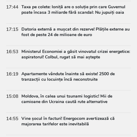
17:44
Taxa pe colete: Ioniță are o soluție prin care Guvernul
poate încasa 3 miliarde fără scandal: Nu jupuiți oaia
17:15
Datoria externă a mușcat din rezerve! Plățile externe au
fost de peste 24 de milioane de euro
16:53
Ministerul Economiei a găsit vinovatul crizei energetice:
aspiratorul! Colbul, rugat să mai aștepte
16:19
Apartamente vândute înainte să existe! 2500 de
tranzacții cu locuințe încă neconstruite
15:08
Moldova, în calea unui tsunami logistic! Mii de
camioane din Ucraina caută rute alternative
14:55
Vine șocul în facturi! Energocom avertizează că
majorarea tarifelor este inevitabilă