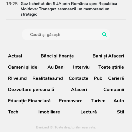
13:25
Gaz lichefiat din SUA prin România spre Republica
Moldova: Transgaz semnează un memorandum
strategic
Actual
Bănci şi finanţe
Bani și Afaceri
Oameni şi idei
Au Bani
Interviu
Toate știrile
Rlive.md
Realitatea.md
Contacte
Pub
Carieră
Dezvoltare personală
Afaceri
Companii
Educație Financiară
Promovare
Turism
Auto
Tech
Imobiliare
Lectură
Stil
Bani.md ©. Toate drepturile rezervate.