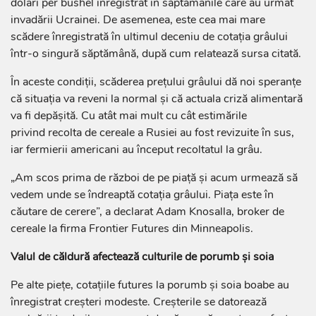
dolari per bushel înregistrat în săptămânile care au urmat
invadării Ucrainei. De asemenea, este cea mai mare
scădere înregistrată în ultimul deceniu de cotaţia grâului
într-o singură săptămână, după cum relatează sursa citată.
În aceste condiții, scăderea preţului grâului dă noi speranţe
că situația va reveni la normal și că actuala criză alimentară
va fi depășită. Cu atât mai mult cu cât estimările
privind recolta de cereale a Rusiei au fost revizuite în sus,
iar fermierii americani au început recoltatul la grâu.
„Am scos prima de război de pe piaţă şi acum urmează să
vedem unde se îndreaptă cotaţia grâului. Piaţa este în
căutare de cerere”, a declarat Adam Knosalla, broker de
cereale la firma Frontier Futures din Minneapolis.
Valul de căldură afectează culturile de porumb și soia
Pe alte pieţe, cotaţiile futures la porumb şi soia boabe au
înregistrat creşteri modeste. Creșterile se datorează