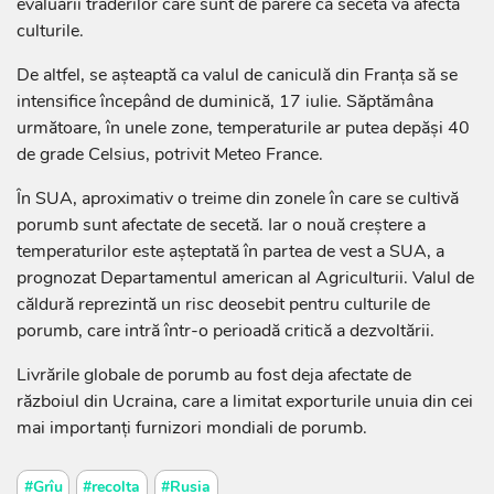
evaluării traderilor care sunt de părere că seceta va afecta
culturile.
De altfel, se așteaptă ca valul de caniculă din Franţa să se
intensifice începând de duminică, 17 iulie. Săptămâna
următoare, în unele zone, temperaturile ar putea depăşi 40
de grade Celsius, potrivit Meteo France.
În SUA, aproximativ o treime din zonele în care se cultivă
porumb sunt afectate de secetă. Iar o nouă creștere a
temperaturilor este așteptată în partea de vest a SUA, a
prognozat Departamentul american al Agriculturii. Valul de
căldură reprezintă un risc deosebit pentru culturile de
porumb, care intră într-o perioadă critică a dezvoltării.
Livrările globale de porumb au fost deja afectate de
războiul din Ucraina, care a limitat exporturile unuia din cei
mai importanţi furnizori mondiali de porumb.
#Grîu
#recolta
#Rusia