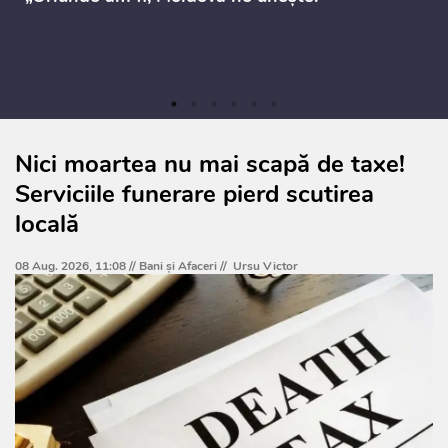
Nici moartea nu mai scapă de taxe!
Serviciile funerare pierd scutirea
locală
08 Aug. 2026, 11:08 //
Bani și Afaceri
//
Ursu Victor