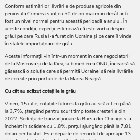
Conform estimărilor, livrările de produse agricole din
peninsula Crimeea sunt cu 50 de ori mai mari decât ar fi
fost un nivel normal pentru această perioadă a anului. În
aceste condiții, experții estimează că este vorba despre
grâul pe care Rusia l-a furat din Ucraina și pe care îl vinde
în statele importatoare de grâu.
Aceste informaţii vin într-un moment în care negociatorii
de la Moscova și de la Kiev, sub medierea ONU, încearcă să
găsească o soluţie care să permită Ucrainei să reia livrările
de cereale prin porturile de la Marea Neagră.
Cu cât au scăzut cotațiile la grâu
Vineri, 15 iulie, cotaţiile futures la grâu au scăzut cu până
la 3,7%, ştergând pentru scurt timp toate creşterile din
2022. Ședința de tranzacționare la Bursa din Chicago s-a
încheiat în scădere cu 1,8%, prețul ajungând până la 7,81
dolari per bushel. Este departe de recordul de aproape 13