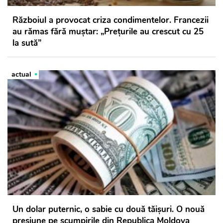
Războiul a provocat criza condimentelor. Francezii
au rămas fără muștar: „Prețurile au crescut cu 25
la sută”
actual
Un dolar puternic, o sabie cu două tăişuri. O nouă
presiune pe scumpirile din Republica Moldova