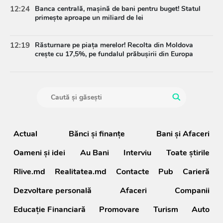
12:24
Banca centrală, mașină de bani pentru buget! Statul
primește aproape un miliard de lei
12:19
Răsturnare pe piața merelor! Recolta din Moldova
crește cu 17,5%, pe fundalul prăbușirii din Europa
Actual
Bănci şi finanţe
Bani și Afaceri
Oameni şi idei
Au Bani
Interviu
Toate știrile
Rlive.md
Realitatea.md
Contacte
Pub
Carieră
Dezvoltare personală
Afaceri
Companii
Educație Financiară
Promovare
Turism
Auto