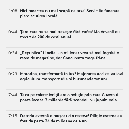
11:08
Nici moartea nu mai scapă de taxe! Serviciile funerare
pierd scutirea locală
10:44
Țara care nu se mai trezește fără cafea! Moldovenii au
trecut de 200 de cești anual
10:34
„Republica” Linella! Un milionar vrea să mai înghită o
rețea de magazine, dar Concurența trage frâna
10:23
Motorina, transformată în lux? Majorarea accizei va lovi
agricultura, transporturile și buzunarele tuturor
17:44
Taxa pe colete: Ioniță are o soluție prin care Guvernul
poate încasa 3 miliarde fără scandal: Nu jupuiți oaia
17:15
Datoria externă a mușcat din rezerve! Plățile externe au
fost de peste 24 de milioane de euro