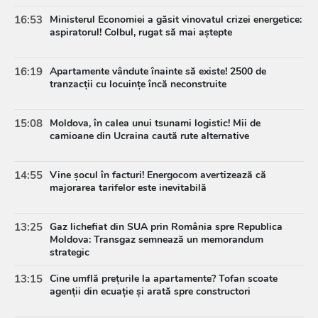
16:53
Ministerul Economiei a găsit vinovatul crizei energetice:
aspiratorul! Colbul, rugat să mai aștepte
16:19
Apartamente vândute înainte să existe! 2500 de
tranzacții cu locuințe încă neconstruite
15:08
Moldova, în calea unui tsunami logistic! Mii de
camioane din Ucraina caută rute alternative
14:55
Vine șocul în facturi! Energocom avertizează că
majorarea tarifelor este inevitabilă
13:25
Gaz lichefiat din SUA prin România spre Republica
Moldova: Transgaz semnează un memorandum
strategic
13:15
Cine umflă prețurile la apartamente? Tofan scoate
agenții din ecuație și arată spre constructori