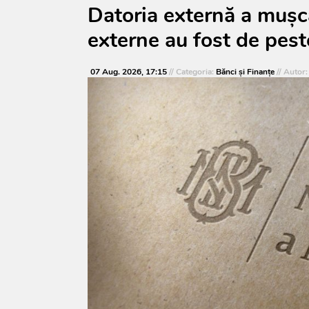
Datoria externă a mușca
externe au fost de pest
07 Aug. 2026, 17:15
// Categoria:
Bănci şi Finanţe
// Autor