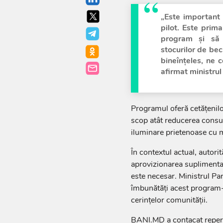
„Este important 
pilot. Este prim
program și să 
stocurilor de becu
bineînțeles, ne 
afirmat ministrul 
Programul oferă cetățenilor
scop atât reducerea consumu
iluminare prietenoase cu 
În contextul actual, autori
aprovizionarea suplimenta
este necesar. Ministrul Par
îmbunătăți acest program-p
cerințelor comunității.
BANI.MD a contacat repere