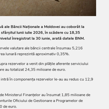
rvă ale Băncii Naționale a Moldovei au coborât la
sfârșitul lunii iulie 2026, în scădere cu 18,35
ivelul înregistrat la 30 iunie, arată datele BNM.
ezervele valutare ale băncii centrale însumau 5,216
rea lunară reprezintă aproximativ 0,35%.
a rezervelor a venit din plățile aferente serviciului
are au totalizat 24,35 milioane de euro.
 intră în componența rezervelor le-au au redus cu 12,9
e de Ministerul Finanțelor au însumat 1,85 milioane de
 conturile Oficiului de Gestionare a Programelor de
0 de euro.