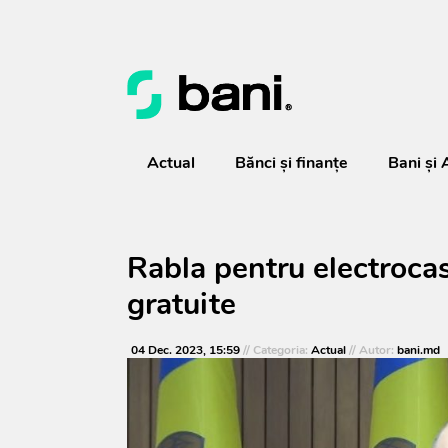
Actual
Bănci şi finanţe
Bani și 
Rabla pentru electrocas
gratuite
04 Dec. 2023, 15:59
// Categoria:
Actual
// Autor:
bani.md