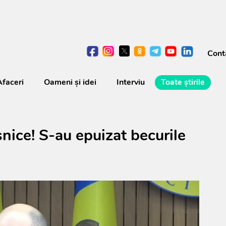
Cont
Afaceri
Oameni şi idei
Interviu
Toate știrile
nice! S-au epuizat becurile