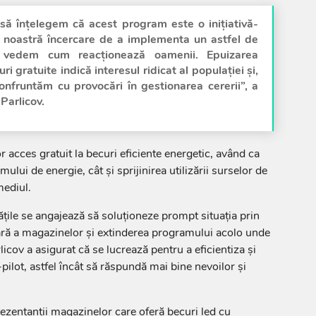
să înțelegem că acest program este o inițiativă-
a noastră încercare de a implementa un astfel de
vedem cum reacționează oamenii. Epuizarea
ri gratuite indică interesul ridicat al populației și,
confruntăm cu provocări în gestionarea cererii”, a
Parlicov.
 acces gratuit la becuri eficiente energetic, având ca
lui de energie, cât și sprijinirea utilizării surselor de
mediul.
tățile se angajează să soluționeze prompt situația prin
ră a magazinelor și extinderea programului acolo unde
licov a asigurat că se lucrează pentru a eficientiza și
ilot, astfel încât să răspundă mai bine nevoilor și
zentanții magazinelor care oferă becuri led cu