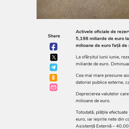
Activele oficiale de reze
Share
5,198 miliarde de euro la 
milioane de euro față de n
La sfârșitul lunii iunie, r
miliarde de euro. Diminua
Cea mai mare presiune asupr
datoriei publice externe, c
Deprecierea valutelor care
milioane de euro.
Totodată, plățile efectuat
euro, iar ieșirile nete din
Asistență Externă – 40.00