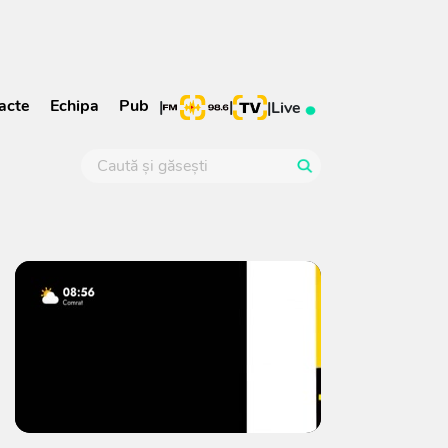
acte
Echipa
Pub
|
|
|
Live