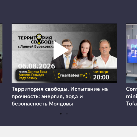
Территория свободы. Испытание на
Conf
прочность: энергия, вода и
mini
безопасность Молдовы
Tofa
prev
anul
cons