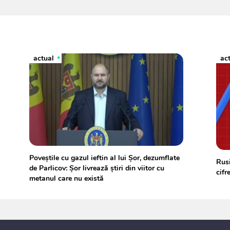
actual
ac
Poveștile cu gazul ieftin al lui Șor, dezumflate
Rusi
de Parlicov: Șor livrează știri din viitor cu
cifr
metanul care nu există