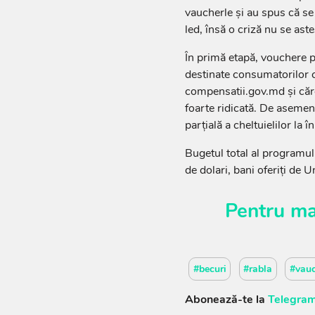
vaucherle și au spus că se
led, însă o criză nu se aste
În primă etapă, vouchere p
destinate consumatorilor c
compensatii.gov.md și căror
foarte ridicată. De asemenea
parțială a cheltuielilor la 
Bugetul total al programul
de dolari, bani oferiți de
Pentru ma
#becuri
#rabla
#vauc
Abonează-te la
Telegram