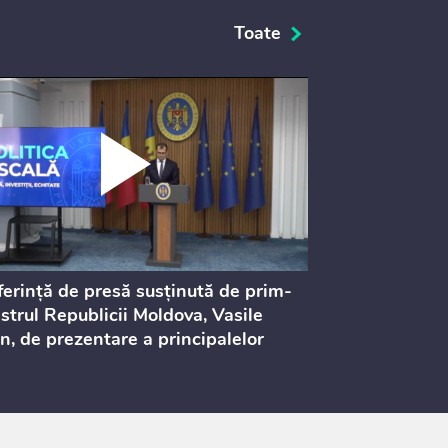
Toate
erință de presă susținută de prim-
Ședința Consi
strul Republicii Moldova, Vasile
Procurorilor
n, de prezentare a principalelor
ederi ale politicii fiscale pentru
 2027, care urmează să fie supusă
ultărilor publice