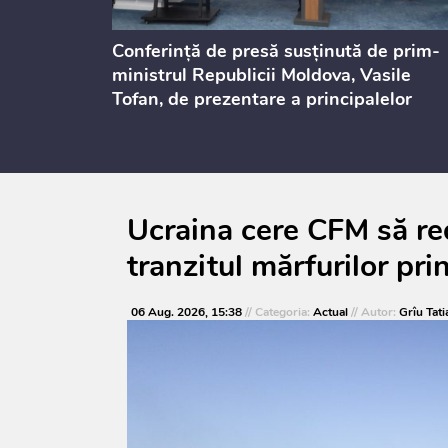
ului
Conferință de presă susținută de prim-
st 2026
ministrul Republicii Moldova, Vasile
Tofan, de prezentare a principalelor
prevederi ale politicii fiscale pentru
anul 2027, care urmează să fie supusă
consultărilor publice
Ucraina cere CFM să re
tranzitul mărfurilor pr
06 Aug. 2026, 15:38
// Categoria:
Actual
// Autor:
Grîu Tati