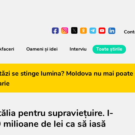
Cont
Afaceri
Oameni şi idei
Interviu
Toate știrile
tăzi se stinge lumina? Moldova nu mai poate 
arie
ălia pentru supraviețuire. I-
 milioane de lei ca să iasă