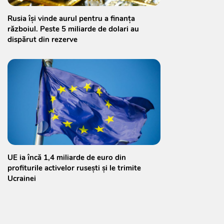
Rusia își vinde aurul pentru a finanța
războiul. Peste 5 miliarde de dolari au
dispărut din rezerve
UE ia încă 1,4 miliarde de euro din
profiturile activelor rusești și le trimite
Ucrainei