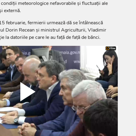
 condiții meteorologice nefavorabile și fluctuații ale
și externă.
 15 februarie, fermierii urmează dă se întâlnească
ul Dorin Recean și ministrul Agriculturii, Vladimir
e la datoriile pe care le au față de față de bănci.