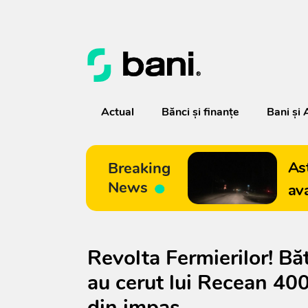
Actual
Bănci şi finanţe
Bani și 
As
Breaking
News
av
Revolta Fermierilor! Băt
au cerut lui Recean 400
din impas