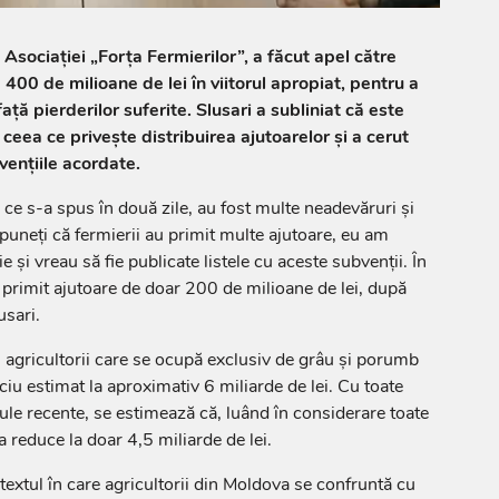
 Asociației „Forța Fermierilor”, a făcut apel către
400 de milioane de lei în viitorul apropiat, pentru a
față pierderilor suferite. Slusari a subliniat că este
ceea ce privește distribuirea ajutoarelor și a cerut
vențiile acordate.
ce s-a spus în două zile, au fost multe neadevăruri și
spuneți că fermierii au primit multe ajutoare, eu am
e și vreau să fie publicate listele cu aceste subvenții. În
au primit ajutoare de doar 200 de milioane de lei, după
usari.
ei, agricultorii care se ocupă exclusiv de grâu și porumb
iu estimat la aproximativ 6 miliarde de lei. Cu toate
ule recente, se estimează că, luând în considerare toate
a reduce la doar 4,5 miliarde de lei.
textul în care agricultorii din Moldova se confruntă cu