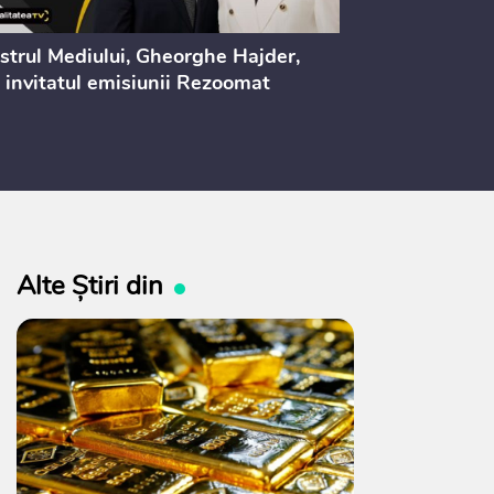
strul Mediului, Gheorghe Hajder,
Consultări pu
 invitatul emisiunii Rezoomat
lege pentru 
electoral (nr
Alte Știri din