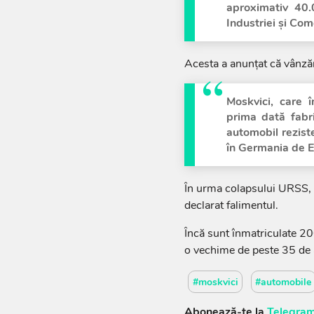
aproximativ 40.
Industriei şi Com
Acesta a anunţat că vânză
Moskvici, care 
prima dată fabri
automobil rezist
în Germania de E
În urma colapsului URSS, fa
declarat falimentul.
Încă sunt înmatriculate 2
o vechime de peste 35 de a
#moskvici
#automobile
Abonează-te la
Telegram