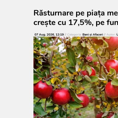
Răsturnare pe piața me
crește cu 17,5%, pe fun
07 Aug. 2026, 12:19
// Categoria:
Bani și Afaceri
// Autor:
U