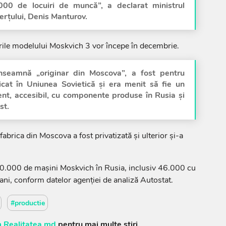
000 de locuiri de muncă”, a declarat ministrul
erţului, Denis Manturov.
rile modelului Moskvich 3 vor începe în decembrie.
înseamnă „originar din Moscova”, a fost pentru
cat în Uniunea Sovietică şi era menit să fie un
ent, accesibil, cu componente produse în Rusia şi
st.
brica din Moscova a fost privatizată şi ulterior şi-a
00.000 de maşini Moskvich în Rusia, inclusiv 46.000 cu
ni, conform datelor agenţiei de analiză Autostat.
#productie
 Realitatea.md
pentru mai multe știri.