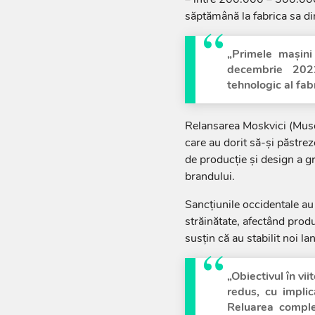
săptămână la fabrica sa d
„Primele maşini
decembrie 2022
tehnologic al fa
Relansarea Moskvici (Musco
care au dorit să-şi păstre
de producţie şi design a g
brandului.
Sancţiunile occidentale au
străinătate, afectând prod
susţin că au stabilit noi la
„Obiectivul în vi
redus, cu implica
Reluarea comple