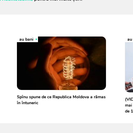
au bani
au
Spînu spune de ce Republica Moldova a rămas
(VID
în întuneric
mai 
de 1