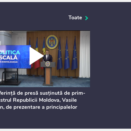
Toate
erință de presă susținută de prim-
Ședința Consi
strul Republicii Moldova, Vasile
Procurorilor
n, de prezentare a principalelor
ederi ale politicii fiscale pentru
 2027, care urmează să fie supusă
ultărilor publice