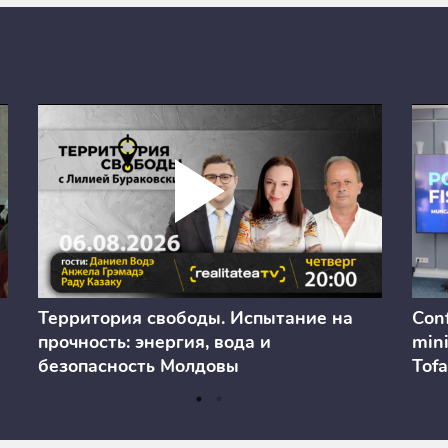
Территория свободы. Испытание на
Conf
прочность: энергия, вода и
mini
безопасность Молдовы
Tofa
prev
anul
cons