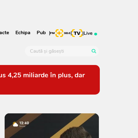
acte
Echipa
Pub
|
|
|
Live
s 4,25 miliarde în plus, dar