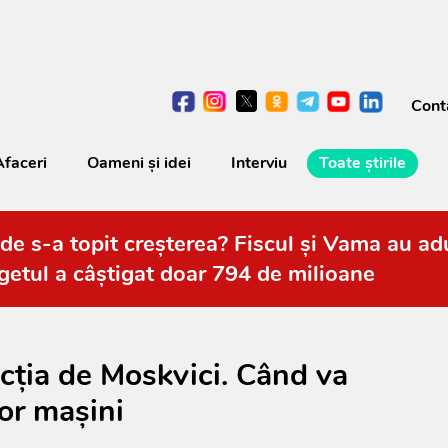
Cont
Afaceri
Oameni şi idei
Interviu
Toate știrile
de s-a topit creșterea? Fiscul și Vama au adu
getul a câștigat doar 794 de milioane
cția de Moskvici. Când va
or mașini