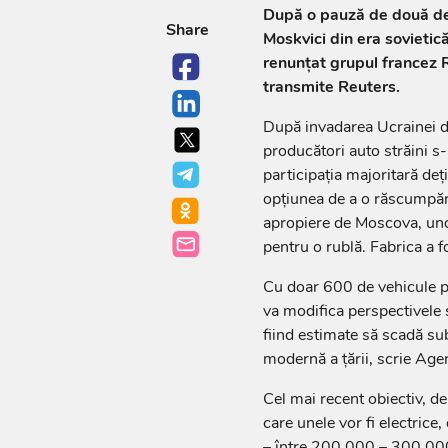
După o pauză de două dec
Share
Moskvici din era sovietic
renunţat grupul francez R
transmite Reuters.
După invadarea Ucrainei de 
producători auto străini s-
participaţia majoritară de
opţiunea de a o răscumpăra
apropiere de Moscova, und
pentru o rublă. Fabrica a
Cu doar 600 de vehicule p
va modifica perspectivele 
fiind estimate să scadă sub
modernă a ţării, scrie Age
Cel mai recent obiectiv, 
care unele vor fi electrice
– între 200.000 – 300.000