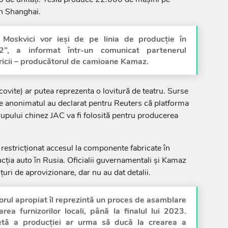
in Shanghai.
 Moskvici vor ieşi de pe linia de producţie în
”, a informat într-un comunicat partenerul
bricii – producătorul de camioane Kamaz.
vite) ar putea reprezenta o lovitură de teatru. Surse
ze anonimatul au declarat pentru Reuters că platforma
rupului chinez JAC va fi folosită pentru producerea
 restricţionat accesul la componente fabricate în
ucţia auto în Rusia. Oficialii guvernamentali şi Kamaz
nţuri de aprovizionare, dar nu au dat detalii.
itorul apropiat îl reprezintă un proces de asamblare
rea furnizorilor locali, până la finalul lui 2023.
tă a producţiei ar urma să ducă la crearea a