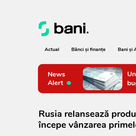
Actual
Bănci şi finanţe
Bani și 
Un
News
Alert
bu
Rusia relansează produ
începe vânzarea primel