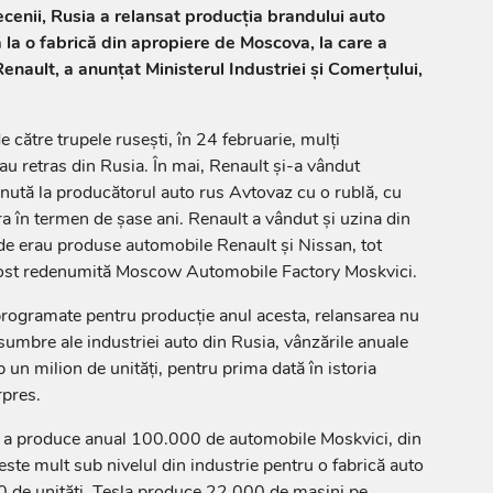
enii, Rusia a relansat producţia brandului auto
ă la o fabrică din apropiere de Moscova, la care a
enault, a anunţat Ministerul Industriei şi Comerţului,
către trupele ruseşti, în 24 februarie, mulţi
au retras din Rusia. În mai, Renault şi-a vândut
ţinută la producătorul auto rus Avtovaz cu o rublă, cu
 în termen de şase ani. Renault a vândut şi uzina din
e erau produse automobile Renault şi Nissan, tot
 fost redenumită Moscow Automobile Factory Moskvici.
rogramate pentru producţie anul acesta, relansarea nu
sumbre ale industriei auto din Rusia, vânzările anuale
 un milion de unităţi, pentru prima dată în istoria
rpres.
de a produce anual 100.000 de automobile Moskvici, din
, este mult sub nivelul din industrie pentru o fabrică auto
 de unităţi. Tesla produce 22.000 de maşini pe