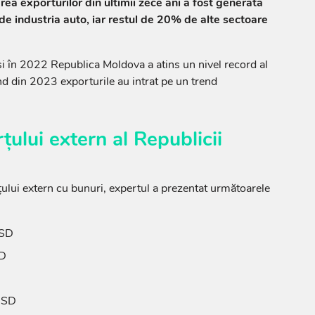
rea exporturilor din ultimii zece ani a fost generată
de industria auto, iar restul de 20% de alte sectoare
eși în 2022 Republica Moldova a atins un nivel record al
d din 2023 exporturile au intrat pe un trend
țului extern al Republicii
lui extern cu bunuri, expertul a prezentat următoarele
USD
SD
D
 USD