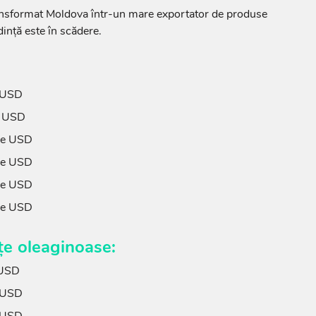
ansformat Moldova într-un mare exportator de produse
dință este în scădere.
 USD
e USD
ne USD
ne USD
ne USD
ne USD
țe oleaginoase:
 USD
 USD
 USD