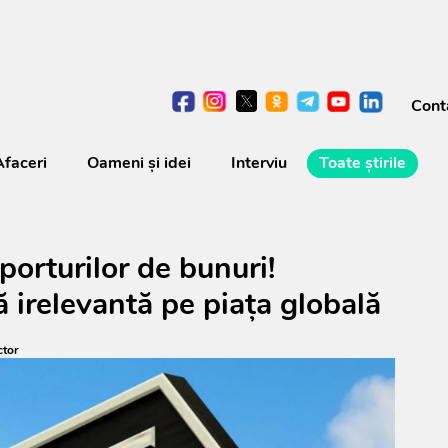
Cont
Afaceri
Oameni şi idei
Interviu
Toate știrile
orturilor de bunuri!
 irelevantă pe piața globală
ctor