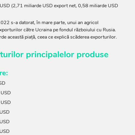
 USD (2,71 miliarde USD export net, 0,58 miliarde USD
2022 s-a datorat, în mare parte, unui an agricol
xporturilor către Ucraina pe fondul războiului cu Rusia.
rde această piață, ceea ce explică scăderea exporturilor.
turilor principalelor produse
re:
USD
e USD
e USD
 USD
 USD
 USD