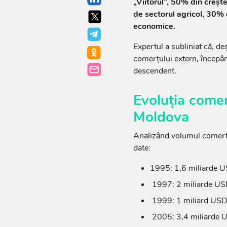
„Viitorul”, 50% din crește
de sectorul agricol, 30% 
economice.
Expertul a subliniat că, d
comerțului extern, începân
descendent.
Evoluția comer
Moldova
Analizând volumul comerțu
date:
1995: 1,6 miliarde 
1997: 2 miliarde U
1999: 1 miliard US
2005: 3,4 miliarde