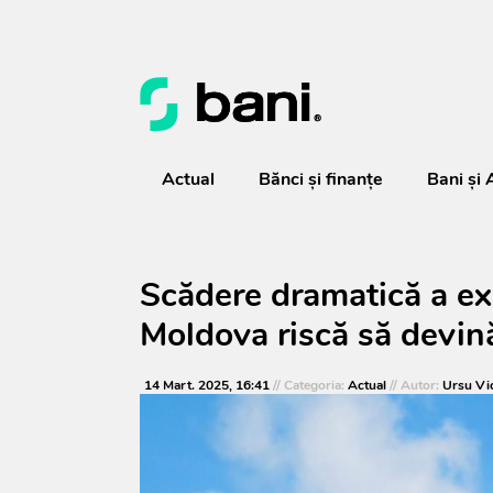
Actual
Bănci şi finanţe
Bani și 
Scădere dramatică a exp
Moldova riscă să devină
14 Mart. 2025, 16:41
// Categoria:
Actual
// Autor:
Ursu Vi