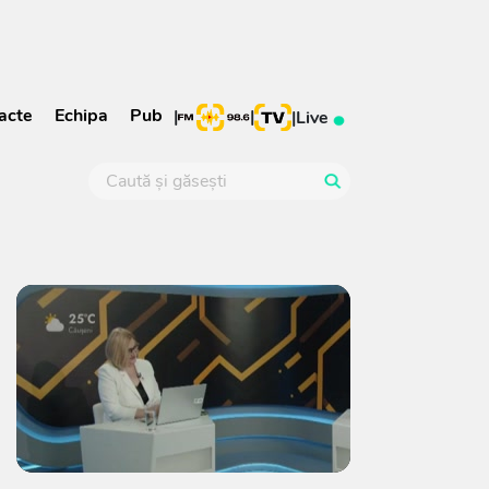
acte
Echipa
Pub
|
|
|
Live