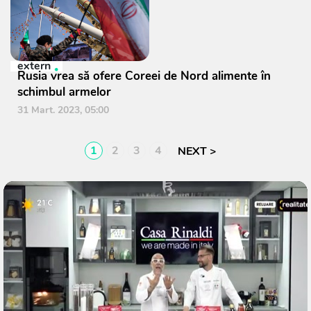
extern
Rusia vrea să ofere Coreei de Nord alimente în
schimbul armelor
31 Mart. 2023, 05:00
1
2
3
4