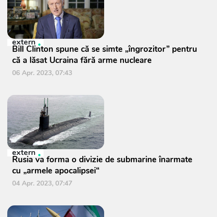
extern
Bill Clinton spune că se simte „îngrozitor” pentru
că a lăsat Ucraina fără arme nucleare
06 Apr. 2023, 07:43
extern
Rusia va forma o divizie de submarine înarmate
cu „armele apocalipsei“
04 Apr. 2023, 07:47