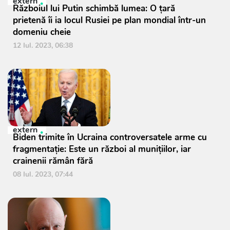
extern
Războiul lui Putin schimbă lumea: O țară
prietenă îi ia locul Rusiei pe plan mondial într-un
domeniu cheie
12 Iul. 2023, 06:38
extern
Biden trimite în Ucraina controversatele arme cu
fragmentaţie: Este un război al muniţiilor, iar
crainenii rămân fără
08 Iul. 2023, 07:44