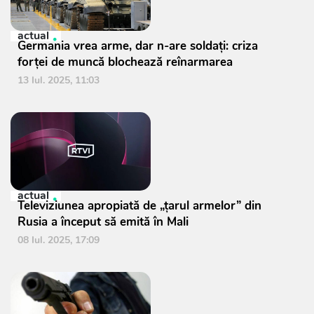
actual
Germania vrea arme, dar n-are soldați: criza
forței de muncă blochează reînarmarea
13 Iul. 2025, 11:03
actual
Televiziunea apropiată de „țarul armelor” din
Rusia a început să emită în Mali
08 Iul. 2025, 17:09