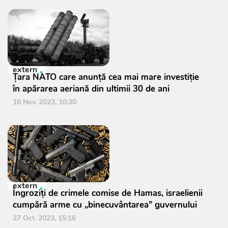
extern
Țara NATO care anunță cea mai mare investiție
în apărarea aeriană din ultimii 30 de ani
16 Nov. 2023, 10:30
extern
Îngroziţi de crimele comise de Hamas, israelienii
cumpără arme cu „binecuvântarea” guvernului
27 Oct. 2023, 15:16