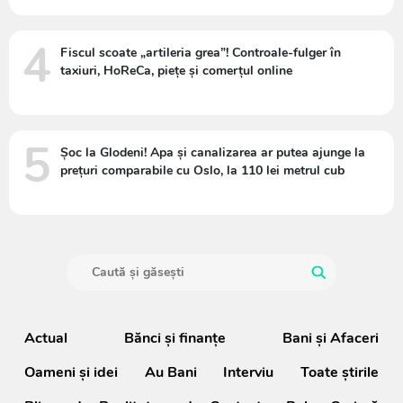
4
Fiscul scoate „artileria grea”! Controale-fulger în
taxiuri, HoReCa, piețe și comerțul online
5
Șoc la Glodeni! Apa și canalizarea ar putea ajunge la
prețuri comparabile cu Oslo, la 110 lei metrul cub
Actual
Bănci şi finanţe
Bani și Afaceri
Oameni şi idei
Au Bani
Interviu
Toate știrile