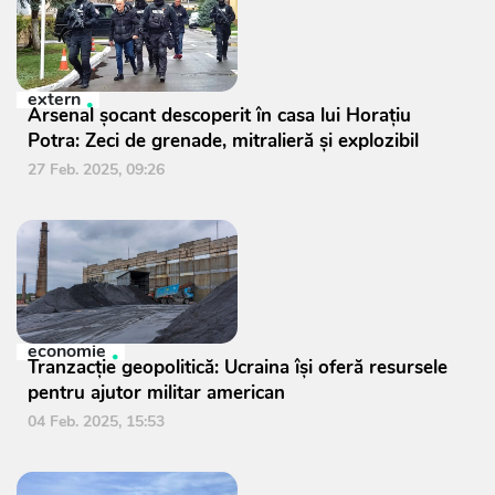
extern
Arsenal șocant descoperit în casa lui Horațiu
Potra: Zeci de grenade, mitralieră și explozibil
27 Feb. 2025, 09:26
economie
Tranzacție geopolitică: Ucraina își oferă resursele
pentru ajutor militar american
04 Feb. 2025, 15:53