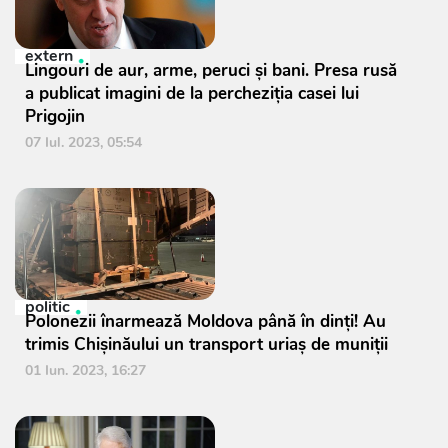
extern
Lingouri de aur, arme, peruci și bani. Presa rusă
a publicat imagini de la percheziția casei lui
Prigojin
07 Iul. 2023, 05:54
politic
Polonezii înarmează Moldova până în dinți! Au
trimis Chișinăului un transport uriaș de muniții
01 Iun. 2023, 16:27