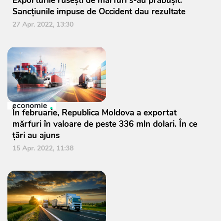
Exporturile rusești de mărfuri s-au prăbușit.
Sancțiunile impuse de Occident dau rezultate
27 Apr. 2022, 13:30
economie
În februarie, Republica Moldova a exportat
mărfuri în valoare de peste 336 mln dolari. În ce
țări au ajuns
15 Apr. 2022, 11:38