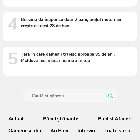
4
Benzina dă înapoi cu doar 2 bani, prețul motorinei
crește cu încă 28 de bani
5
Țara în care oamenii trăiesc aproape 95 de ani.
Moldova nici măcar nu intră în top
Actual
Bănci şi finanţe
Bani și Afaceri
Oameni şi idei
Au Bani
Interviu
Toate știrile