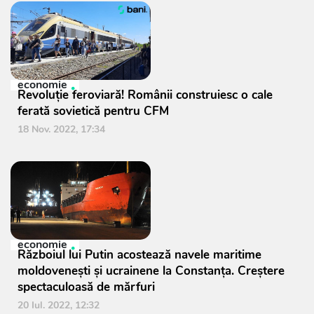
economie
Revoluție feroviară! Românii construiesc o cale
ferată sovietică pentru CFM
18 Nov. 2022, 17:34
economie
Războiul lui Putin acostează navele maritime
moldovenești și ucrainene la Constanța. Creștere
spectaculoasă de mărfuri
20 Iul. 2022, 12:32