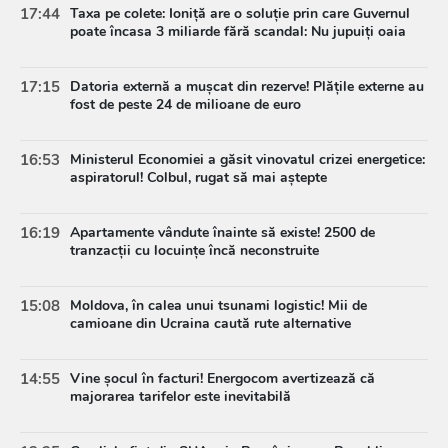
17:44
Taxa pe colete: Ioniță are o soluție prin care Guvernul
poate încasa 3 miliarde fără scandal: Nu jupuiți oaia
17:15
Datoria externă a mușcat din rezerve! Plățile externe au
fost de peste 24 de milioane de euro
16:53
Ministerul Economiei a găsit vinovatul crizei energetice:
aspiratorul! Colbul, rugat să mai aștepte
16:19
Apartamente vândute înainte să existe! 2500 de
tranzacții cu locuințe încă neconstruite
15:08
Moldova, în calea unui tsunami logistic! Mii de
camioane din Ucraina caută rute alternative
14:55
Vine șocul în facturi! Energocom avertizează că
majorarea tarifelor este inevitabilă