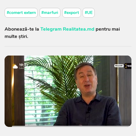
#comert extern
#marfuri
#export
#UE
Abonează-te la
Telegram Realitatea.md
pentru mai
multe știri.