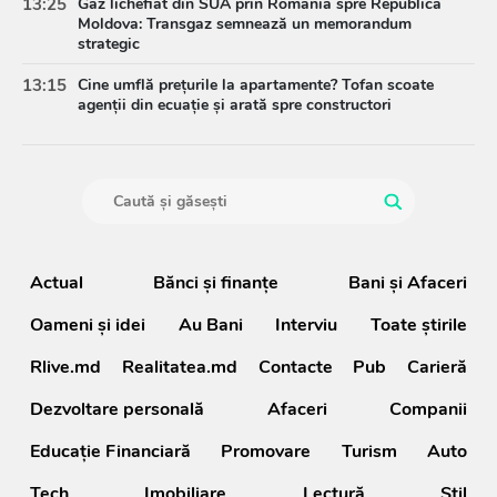
13:25
Gaz lichefiat din SUA prin România spre Republica
Moldova: Transgaz semnează un memorandum
strategic
13:15
Cine umflă prețurile la apartamente? Tofan scoate
agenții din ecuație și arată spre constructori
Actual
Bănci şi finanţe
Bani și Afaceri
Oameni şi idei
Au Bani
Interviu
Toate știrile
Rlive.md
Realitatea.md
Contacte
Pub
Carieră
Dezvoltare personală
Afaceri
Companii
Educație Financiară
Promovare
Turism
Auto
Tech
Imobiliare
Lectură
Stil