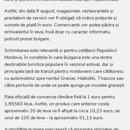
Astfel, din data 9 august, magazinele, restaurantele și
prestatorii de servicii vor fi obligați să indice prețurile și
sumele de plată în euro. Comercianții vor putea păstra și
echivalentul în leva, însă doar cu caracter informativ,
potrivit presei bulgare.
Schimbarea este relevantă și pentru cetățenii Republicii
Moldova, în condițiile în care Bulgaria este una dintre
destinațiile turistice populare în sezonul estival, dar și
principala țară de tranzit pentru moldovenii care călătoresc
cu automobilul spre nordul Greciei, Halkidiki, Thassos sau
către porturile de unde se poate ajunge pe insulele grecești.
Rata oficială de conversie rămâne fixă la 1 euro pentru
1,95583 leva. Astfel, un produs care anterior costa
aproximativ 20 de leva va fi afișat la circa 10,23 euro, iar
unul de 100 de leva – la aproximativ 51,13 euro.
Autoritățile bulgare precizează că dispariția obligației de