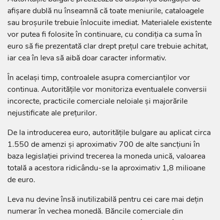
afișare dublă nu înseamnă că toate meniurile, cataloagele
sau broșurile trebuie înlocuite imediat. Materialele existente
vor putea fi folosite în continuare, cu condiția ca suma în
euro să fie prezentată clar drept prețul care trebuie achitat,
iar cea în leva să aibă doar caracter informativ.
În același timp, controalele asupra comercianților vor
continua. Autoritățile vor monitoriza eventualele conversii
incorecte, practicile comerciale neloiale și majorările
nejustificate ale prețurilor.
De la introducerea euro, autoritățile bulgare au aplicat circa
1.550 de amenzi și aproximativ 700 de alte sancțiuni în
baza legislației privind trecerea la moneda unică, valoarea
totală a acestora ridicându-se la aproximativ 1,8 milioane
de euro.
Leva nu devine însă inutilizabilă pentru cei care mai dețin
numerar în vechea monedă. Băncile comerciale din