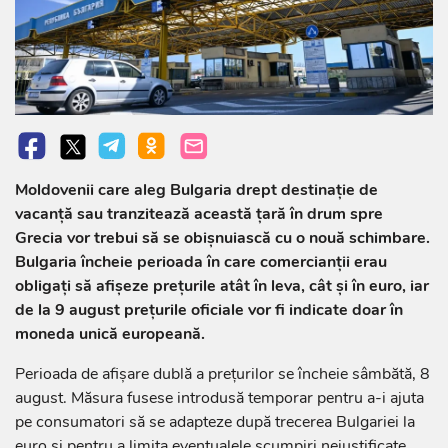
Moldovenii care aleg Bulgaria drept destinație de
vacanță sau tranzitează această țară în drum spre
Grecia vor trebui să se obișnuiască cu o nouă schimbare.
Bulgaria încheie perioada în care comercianții erau
obligați să afișeze prețurile atât în leva, cât și în euro, iar
de la 9 august prețurile oficiale vor fi indicate doar în
moneda unică europeană.
Perioada de afișare dublă a prețurilor se încheie sâmbătă, 8
august. Măsura fusese introdusă temporar pentru a-i ajuta
pe consumatori să se adapteze după trecerea Bulgariei la
euro și pentru a limita eventualele scumpiri nejustificate.