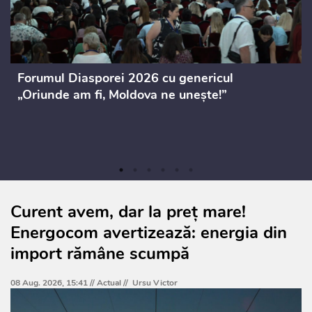
Forumul Diasporei 2026 cu genericul
„Oriunde am fi, Moldova ne unește!”
Curent avem, dar la preț mare!
Energocom avertizează: energia din
import rămâne scumpă
08 Aug. 2026, 15:41 //
Actual
//
Ursu Victor