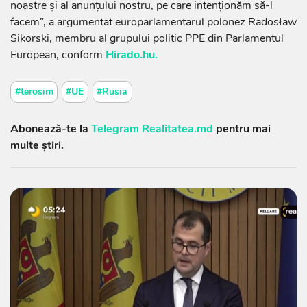
noastre și al anunțului nostru, pe care intenționăm să-l
facem”, a argumentat europarlamentarul polonez Radosław
Sikorski, membru al grupului politic PPE din Parlamentul
European, conform
Hirado.hu.
#terosim
#UE
#Rusia
Abonează-te la
Telegram Realitatea.md
pentru mai
multe știri.