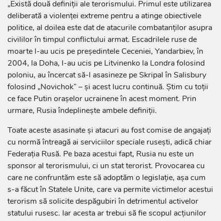
„Există două definiții ale terorismului. Primul este utilizarea
deliberată a violenței extreme pentru a atinge obiectivele
politice, al doilea este dat de atacurile combatanților asupra
civililor în timpul conflictului armat. Escadrilele ruse de
moarte l-au ucis pe președintele Ceceniei, Yandarbiev, în
2004, la Doha, l-au ucis pe Litvinenko la Londra folosind
poloniu, au încercat să-l asasineze pe Skripal în Salisbury
folosind „Novichok” – și acest lucru continuă. Știm cu toții
ce face Putin orașelor ucrainene în acest moment. Prin
urmare, Rusia îndeplinește ambele definiții.
Toate aceste asasinate și atacuri au fost comise de angajați
cu normă întreagă ai serviciilor speciale rusești, adică chiar
Federația Rusă. Pe baza acestui fapt, Rusia nu este un
sponsor al terorismului, ci un stat terorist. Provocarea cu
care ne confruntăm este să adoptăm o legislație, așa cum
s-a făcut în Statele Unite, care va permite victimelor acestui
terorism să solicite despăgubiri în detrimentul activelor
statului rusesc. Iar acesta ar trebui să fie scopul acțiunilor