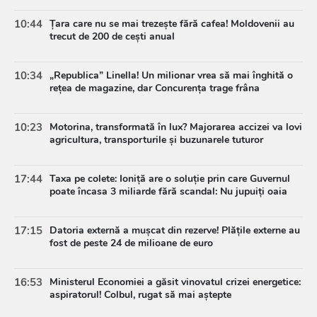
10:44
Țara care nu se mai trezește fără cafea! Moldovenii au
trecut de 200 de cești anual
10:34
„Republica” Linella! Un milionar vrea să mai înghită o
rețea de magazine, dar Concurența trage frâna
10:23
Motorina, transformată în lux? Majorarea accizei va lovi
agricultura, transporturile și buzunarele tuturor
17:44
Taxa pe colete: Ioniță are o soluție prin care Guvernul
poate încasa 3 miliarde fără scandal: Nu jupuiți oaia
17:15
Datoria externă a mușcat din rezerve! Plățile externe au
fost de peste 24 de milioane de euro
16:53
Ministerul Economiei a găsit vinovatul crizei energetice:
aspiratorul! Colbul, rugat să mai aștepte