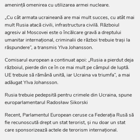
amenință omenirea cu utilizarea armei nucleare.
„Cu cât armata ucraineană are mai mult succes, cu atât mai
mult Rusia atacă civili, infrastructura civilă. Războiul
agresiv al Moscovei este o încălcare gravă a dreptului
umanitar internațional, criminalii de război trebuie trași la
răspundere”, a transmis Ylva Johansson.
Comisarul european a continuat apoi: „Rusia a pierdut deja
războiul, pierde din ce în ce mai mult pe câmpul de luptă.
UE trebuie să rămână unită, iar Ucraina va triumfa”, a mai
adăugat Ylva Johansson.
Rusia trebuie pedepsită pentru crimele din Ucraina, spune
europarlamentarul Radosław Sikorski
Recent, Parlamentul European ceruse ca Federația Rusă să
fie recunoscută drept un stat terorist, și nu doar un stat
care sponsorizează actele de terorism internațional.