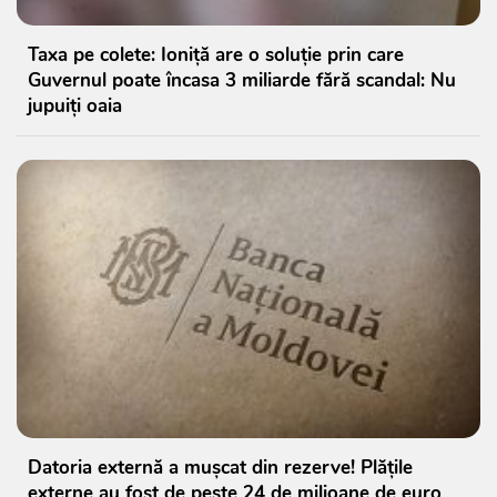
Taxa pe colete: Ioniță are o soluție prin care
Guvernul poate încasa 3 miliarde fără scandal: Nu
jupuiți oaia
Datoria externă a mușcat din rezerve! Plățile
externe au fost de peste 24 de milioane de euro