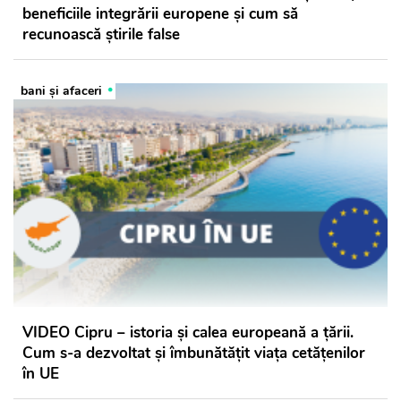
beneficiile integrării europene şi cum să
recunoască știrile false
bani și afaceri
VIDEO Cipru – istoria şi calea europeană a ţării.
Cum s-a dezvoltat şi îmbunătăţit viaţa cetăţenilor
în UE