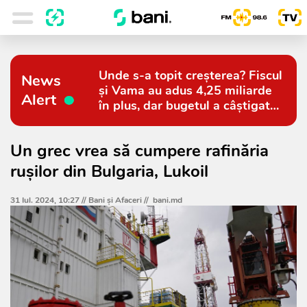
Unde s-a topit creșterea? Fiscul
News
și Vama au adus 4,25 miliarde
Alert
în plus, dar bugetul a câștigat
doar 794 de milioane
Un grec vrea să cumpere rafinăria
rușilor din Bulgaria, Lukoil
31 Iul. 2024, 10:27 //
Bani și Afaceri
//
bani.md