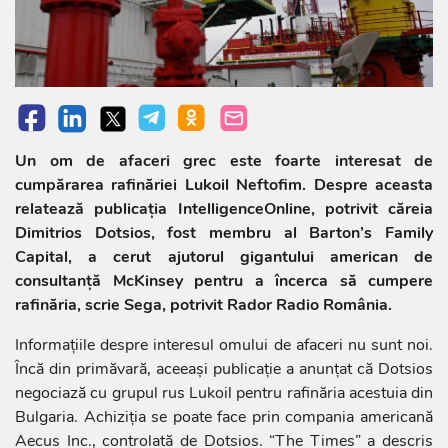
Un om de afaceri grec este foarte interesat de
cumpărarea rafinăriei Lukoil Neftofim. Despre aceasta
relatează publicația IntelligenceOnline, potrivit căreia
Dimitrios Dotsios, fost membru al Barton’s Family
Capital, a cerut ajutorul gigantului american de
consultanță McKinsey pentru a încerca să cumpere
rafinăria, scrie Sega, potrivit Rador Radio România.
Informațiile despre interesul omului de afaceri nu sunt noi.
Încă din primăvară, aceeași publicație a anunţat că Dotsios
negociază cu grupul rus Lukoil pentru rafinăria acestuia din
Bulgaria. Achiziția se poate face prin compania americană
Aecus Inc., controlată de Dotsios. “The Times” a descris