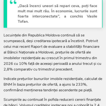
„Dacă încerci uneori să repari ceva, poți face
mult mai mult rău. În economie, lucrurile sunt
foarte interconectate”, a conchis Vasile
Tofan.
Locuințele din Republica Moldova continuă să se
scumpească, deși creditarea ipotecară a încetinit. Potrivit
celui mai recent Raport de evaluare a stabilității financiare
al Băncii Naționale a Moldovei, prețurile de ofertă ale
imobilelor rezidențiale au crescut în primul trimestru din
2026 cu 10% față de aceeași perioadă a anului trecut și cu
2,8% comparativ cu trimestrul precedent.
Indicele prețurilor bunurilor imobile rezidențiale, calculat de
BNM în baza prețurilor de ofertă, a ajuns la 233%,
confirmând menținerea tendinței ascendente pe piață.
Scumpirile au continuat în pofida reducerii cererii finanțate
de bănci. Volumul creditelor ipotecare noi a coborât la 2,4