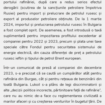
portului rafinăriei, după care a redus serios efectul
derogării (scutirea de la sancțiunile petroliere împotriva
Rusiei) pentru import și prelucrare de petrolul rusesc și
export al produselor petroliere obţinute. De la 1 martie
2024, importul și prelucrarea petrolului rusesc în Bulgaria
a fost complet oprit. De asemenea, a fost introdusă o taxă
suplimentară pentru impozitarea profitului excedentar al
companiei pentru 2022 și 2023, precum și plata unei taxe
speciale către Fondul pentru securitatea sistemului de
energie electrică, din cauza diferenței de preț a petrolului
rusesc ieftin și tipului de petrol Brent european.
Într-un comunicat de presă al companiei din decembrie
2023, s-a precizat că se caută un cumpărător atât pentru
rafinăria din Burgas, cât și pentru rețeaua de benzinării din
toată Bulgaria. Lukoil s-a plâns de legi discriminatorii și
alte „decizii politice incorecte, părtinitoare față de rafinărie”,
care nu au nimic de-a face cu reglementarea civilizată a
marilor afaceri și cu creșterea veniturilor în bugetul țării. De