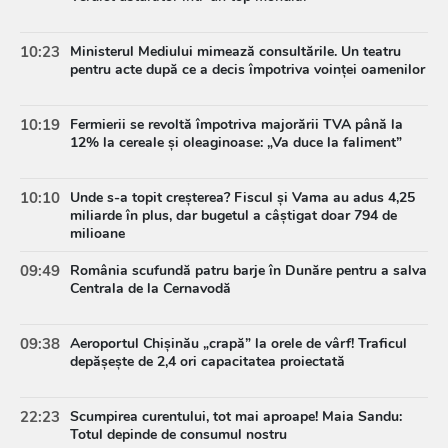
10:23
Ministerul Mediului mimează consultările. Un teatru
pentru acte după ce a decis împotriva voinței oamenilor
10:19
Fermierii se revoltă împotriva majorării TVA până la
12% la cereale și oleaginoase: „Va duce la faliment”
10:10
Unde s-a topit creșterea? Fiscul și Vama au adus 4,25
miliarde în plus, dar bugetul a câștigat doar 794 de
milioane
09:49
România scufundă patru barje în Dunăre pentru a salva
Centrala de la Cernavodă
09:38
Aeroportul Chișinău „crapă” la orele de vârf! Traficul
depășește de 2,4 ori capacitatea proiectată
22:23
Scumpirea curentului, tot mai aproape! Maia Sandu:
Totul depinde de consumul nostru