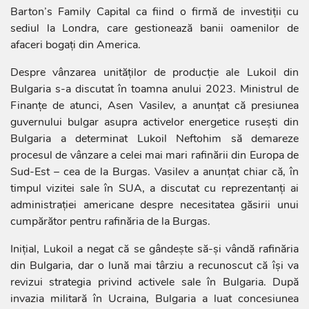
Barton’s Family Capital ca fiind o firmă de investiții cu
sediul la Londra, care gestionează banii oamenilor de
afaceri bogaţi din America.
Despre vânzarea unităților de producție ale Lukoil din
Bulgaria s-a discutat în toamna anului 2023. Ministrul de
Finanțe de atunci, Asen Vasilev, a anunțat că presiunea
guvernului bulgar asupra activelor energetice rusești din
Bulgaria a determinat Lukoil Neftohim să demareze
procesul de vânzare a celei mai mari rafinării din Europa de
Sud-Est – cea de la Burgas. Vasilev a anunțat chiar că, în
timpul vizitei sale în SUA, a discutat cu reprezentanți ai
administrației americane despre necesitatea găsirii unui
cumpărător pentru rafinăria de la Burgas.
Inițial, Lukoil a negat că se gândeşte să-și vândă rafinăria
din Bulgaria, dar o lună mai târziu a recunoscut că își va
revizui strategia privind activele sale în Bulgaria. După
invazia militară în Ucraina, Bulgaria a luat concesiunea