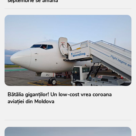
septembrie se amână
Bătălia giganților! Un low-cost vrea coroana
aviației din Moldova