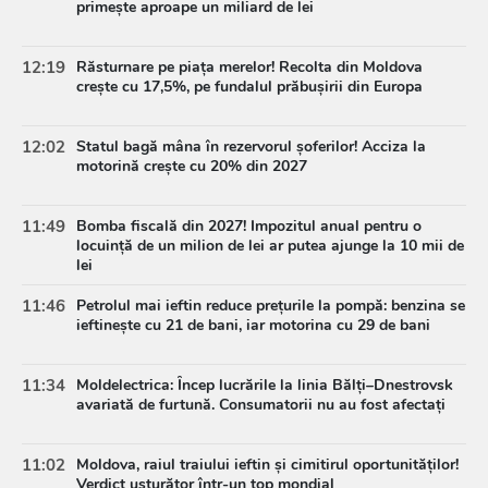
primește aproape un miliard de lei
12:19
Răsturnare pe piața merelor! Recolta din Moldova
crește cu 17,5%, pe fundalul prăbușirii din Europa
12:02
Statul bagă mâna în rezervorul șoferilor! Acciza la
motorină crește cu 20% din 2027
11:49
Bomba fiscală din 2027! Impozitul anual pentru o
locuință de un milion de lei ar putea ajunge la 10 mii de
lei
11:46
Petrolul mai ieftin reduce prețurile la pompă: benzina se
ieftinește cu 21 de bani, iar motorina cu 29 de bani
11:34
Moldelectrica: Încep lucrările la linia Bălți–Dnestrovsk
avariată de furtună. Consumatorii nu au fost afectați
11:02
Moldova, raiul traiului ieftin și cimitirul oportunităților!
Verdict usturător într-un top mondial