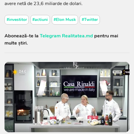
avere netă de 23,6 miliarde de dolari.
#investitor
#actiuni
#Elon Musk
#Twitter
Abonează-te la
Telegram Realitatea.md
pentru mai
multe știri.