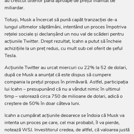
au crescut ulterior până aproape de preţul înaintat de
miliardar.
Totuşi, Musk a încercat să pună capăt tranzacţiei de-a
lungul ultimelor săptămâni, intentând un proces împotriva
reţelei sociale şi declanşând un nou val de scăderi pentru
acţiunile Twitter. Drept rezultat, Icahn a putut să încheie
achiziţiile la un preţ redus, cu mult sub cel oferit de şeful
Tesla.
Acţiunile Twitter au urcat miercuri cu 22% la 52 de dolari,
după ce Musk a anunţat că este dispus să cumpere
compania la preţul propus în primăvară. Astfel, participaţia
lui Icahn – presupunând că nu a vândut nimic în ultimul
timp – valorează circa 750 de milioane de dolari, adică o
creştere de 50% în doar câteva luni.
Icahn a cumpărat acţiunile deoarece se îndoia că Musk va
intenta un proces pe care, cel mai probabil, îl va pierde,
notează WSJ. Investitorul credea, de altfel, că valoarea justă