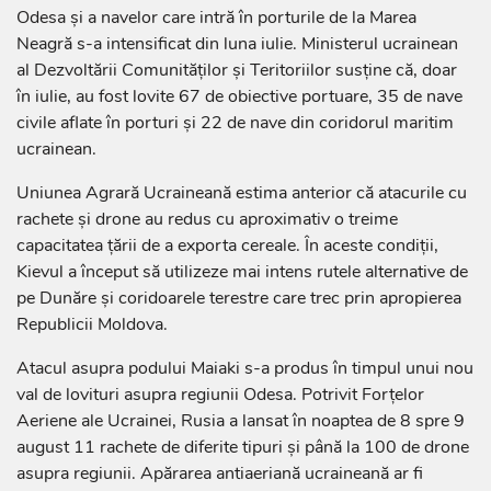
Odesa și a navelor care intră în porturile de la Marea
Neagră s-a intensificat din luna iulie. Ministerul ucrainean
al Dezvoltării Comunităților și Teritoriilor susține că, doar
în iulie, au fost lovite 67 de obiective portuare, 35 de nave
civile aflate în porturi și 22 de nave din coridorul maritim
ucrainean.
Uniunea Agrară Ucraineană estima anterior că atacurile cu
rachete și drone au redus cu aproximativ o treime
capacitatea țării de a exporta cereale. În aceste condiții,
Kievul a început să utilizeze mai intens rutele alternative de
pe Dunăre și coridoarele terestre care trec prin apropierea
Republicii Moldova.
Atacul asupra podului Maiaki s-a produs în timpul unui nou
val de lovituri asupra regiunii Odesa. Potrivit Forțelor
Aeriene ale Ucrainei, Rusia a lansat în noaptea de 8 spre 9
august 11 rachete de diferite tipuri și până la 100 de drone
asupra regiunii. Apărarea antiaeriană ucraineană ar fi