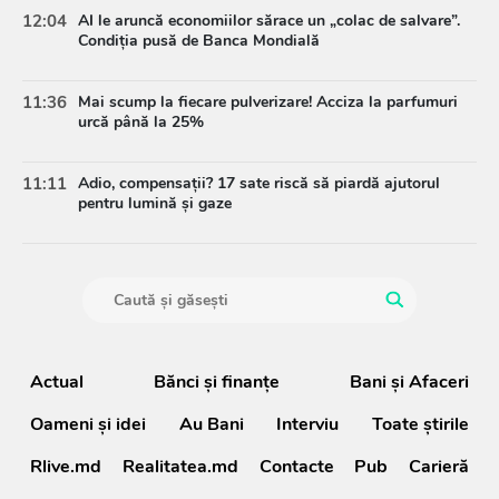
12:04
AI le aruncă economiilor sărace un „colac de salvare”.
Condiția pusă de Banca Mondială
11:36
Mai scump la fiecare pulverizare! Acciza la parfumuri
urcă până la 25%
11:11
Adio, compensații? 17 sate riscă să piardă ajutorul
pentru lumină și gaze
Actual
Bănci şi finanţe
Bani și Afaceri
Oameni şi idei
Au Bani
Interviu
Toate știrile
Rlive.md
Realitatea.md
Contacte
Pub
Carieră