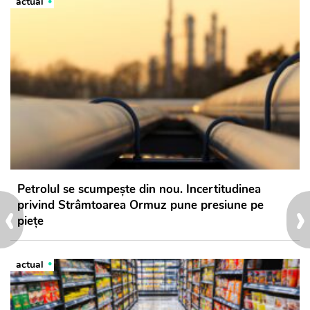
actual
Petrolul se scumpește din nou. Incertitudinea
‹
›
privind Strâmtoarea Ormuz pune presiune pe
piețe
actual