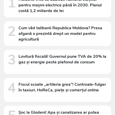
1
pentru mașini electrice până în 2030. Planul
costă 1,2 miliarde de lei
2
Cum văd talibanii Republica Moldova? Presa
afgană o prezintă drept un model pentru
agricultură
3
Lovitură fiscală! Guvernul pune TVA de 20% la
gaz și energie peste plafonul de consum
4
Fiscul scoate „artileria grea”! Controale-fulger
în taxiuri, HoReCa, piețe și comerțul online
Șoc la Glodeni! Apa și canalizarea ar putea