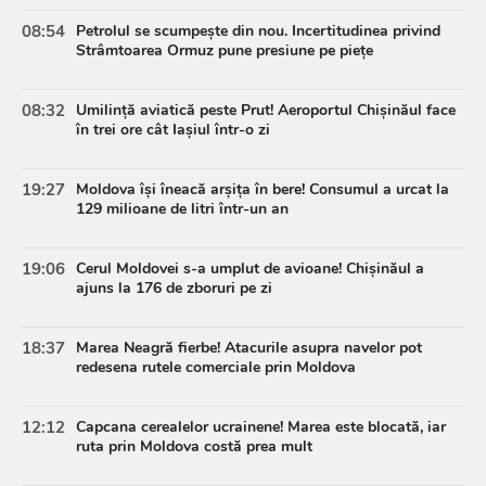
08:54
Petrolul se scumpește din nou. Incertitudinea privind
Strâmtoarea Ormuz pune presiune pe piețe
08:32
Umilință aviatică peste Prut! Aeroportul Chișinăul face
în trei ore cât Iașiul într-o zi
19:27
Moldova își îneacă arșița în bere! Consumul a urcat la
129 milioane de litri într-un an
19:06
Cerul Moldovei s-a umplut de avioane! Chișinăul a
ajuns la 176 de zboruri pe zi
18:37
Marea Neagră fierbe! Atacurile asupra navelor pot
redesena rutele comerciale prin Moldova
12:12
Capcana cerealelor ucrainene! Marea este blocată, iar
ruta prin Moldova costă prea mult