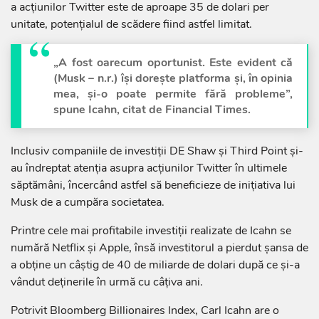
a acţiunilor Twitter este de aproape 35 de dolari per
unitate, potenţialul de scădere fiind astfel limitat.
„A fost oarecum oportunist. Este evident că
(Musk – n.r.) îşi doreşte platforma şi, în opinia
mea, şi-o poate permite fără probleme”,
spune Icahn, citat de Financial Times.
Inclusiv companiile de investiţii DE Shaw şi Third Point şi-
au îndreptat atenţia asupra acţiunilor Twitter în ultimele
săptămâni, încercând astfel să beneficieze de iniţiativa lui
Musk de a cumpăra societatea.
Printre cele mai profitabile investiţii realizate de Icahn se
numără Netflix şi Apple, însă investitorul a pierdut şansa de
a obţine un câştig de 40 de miliarde de dolari după ce şi-a
vândut deţinerile în urmă cu câţiva ani.
Potrivit Bloomberg Billionaires Index, Carl Icahn are o