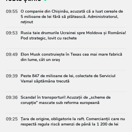
09:55
O companie din Chișinău, acuzată că a luat cereale de
5 milioane de lei fără să plătească. Administratorul,
reținut
09:53
Rusia taie drumurile Ucrainei spre Moldova și România!
Pod strategic, lovit cu rachete
09:49
Elon Musk construiește în Texas cea mai mare fabrică
din lume, cât un oraș
09:39
Peste 847 de milioane de lei, colectate de Serviciul
Vamal săptămâna trecută
09:36
Scandal în transporturi! Acuzații de „scheme de
corupție” mascate sub reforma europeană
09:25
Țara de origine, obligatorie la raft. Comercianții care nu
respectă regula riscă amenzi de până la 1 200 de lei