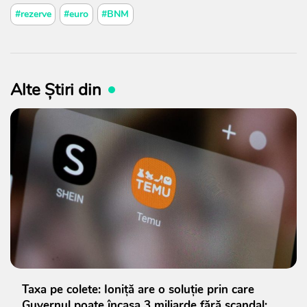
#rezerve
#euro
#BNM
Alte Știri din
Taxa pe colete: Ioniță are o soluție prin care
Guvernul poate încasa 3 miliarde fără scandal: