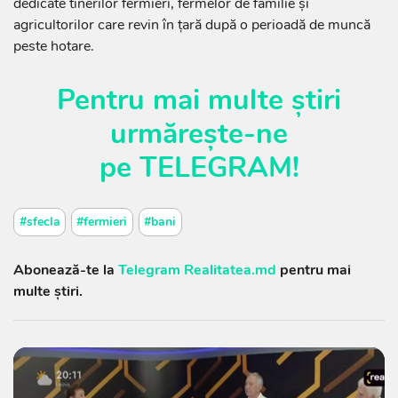
dedicate tinerilor fermieri, fermelor de familie și
agricultorilor care revin în țară după o perioadă de muncă
peste hotare.
Pentru mai multe știri
urmărește-ne
pe
TELEGRAM
!
#sfecla
#fermieri
#bani
Abonează-te la
Telegram Realitatea.md
pentru mai
multe știri.