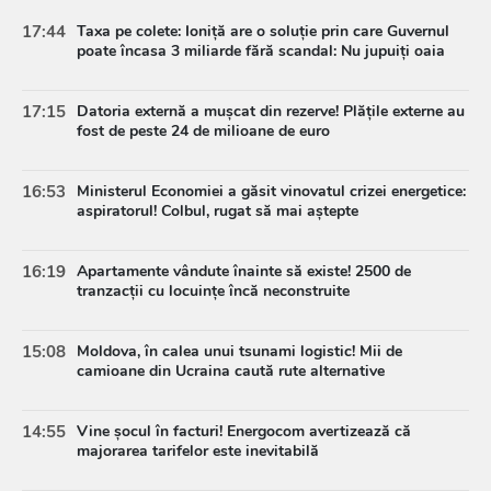
17:44
Taxa pe colete: Ioniță are o soluție prin care Guvernul
poate încasa 3 miliarde fără scandal: Nu jupuiți oaia
17:15
Datoria externă a mușcat din rezerve! Plățile externe au
fost de peste 24 de milioane de euro
16:53
Ministerul Economiei a găsit vinovatul crizei energetice:
aspiratorul! Colbul, rugat să mai aștepte
16:19
Apartamente vândute înainte să existe! 2500 de
tranzacții cu locuințe încă neconstruite
15:08
Moldova, în calea unui tsunami logistic! Mii de
camioane din Ucraina caută rute alternative
14:55
Vine șocul în facturi! Energocom avertizează că
majorarea tarifelor este inevitabilă