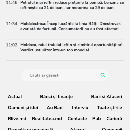
11:46
Petrolul mai ieftin reduce prețurile la pompă: benzina se
ieftinește cu 21 de bani, iar motorina cu 29 de bani
11:34
Moldelectrica: Încep lucrările la linia Bălți–Dnestrovsk
avariată de furtună. Consumatorii nu au fost afectați
11:02
Moldova, raiul traiului ieftin și cimitirul oportunităților!
Verdict usturător într-un top mondial
Actual
Bănci şi finanţe
Bani și Afaceri
Oameni şi idei
Au Bani
Interviu
Toate știrile
Rlive.md
Realitatea.md
Contacte
Pub
Carieră
Dezvoltare personală
Afaceri
Companii