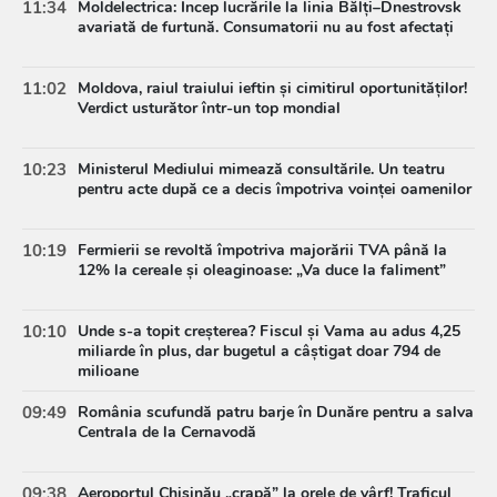
11:34
Moldelectrica: Încep lucrările la linia Bălți–Dnestrovsk
avariată de furtună. Consumatorii nu au fost afectați
11:02
Moldova, raiul traiului ieftin și cimitirul oportunităților!
Verdict usturător într-un top mondial
10:23
Ministerul Mediului mimează consultările. Un teatru
pentru acte după ce a decis împotriva voinței oamenilor
10:19
Fermierii se revoltă împotriva majorării TVA până la
12% la cereale și oleaginoase: „Va duce la faliment”
10:10
Unde s-a topit creșterea? Fiscul și Vama au adus 4,25
miliarde în plus, dar bugetul a câștigat doar 794 de
milioane
09:49
România scufundă patru barje în Dunăre pentru a salva
Centrala de la Cernavodă
09:38
Aeroportul Chișinău „crapă” la orele de vârf! Traficul