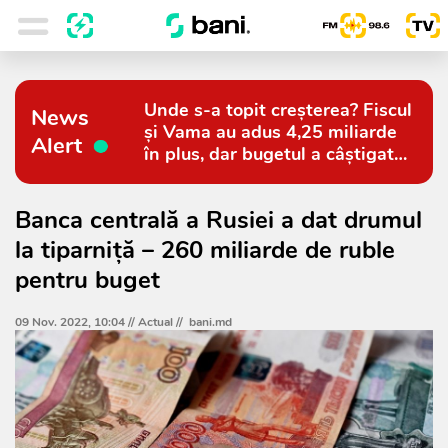
Unde s-a topit creșterea? Fiscul
News
și Vama au adus 4,25 miliarde
Alert
în plus, dar bugetul a câștigat
doar 794 de milioane
Banca centrală a Rusiei a dat drumul
la tiparniță – 260 miliarde de ruble
pentru buget
09 Nov. 2022, 10:04 //
Actual
//
bani.md