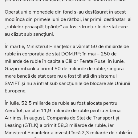
Operațiunile monedele din fond s-au desfășurat în acest
mod încă din primele luni de război, iar primii destinatari ai
„rublelor proaspăt tipărite” au fost structurile de stat care
au căzut sub sancțiuni.
În martie, Ministerul Finanțelor a vărsat 50 de miliarde de
ruble în corporația de stat DOM.RF; în mai – 250 de
miliarde de ruble în capitala Căilor Ferate Ruse; în iunie,
Gazprombank a primit 50 de miliarde de ruble, singura
mare bancă de stat care nu a fost tăiată din sistemul
SWIFT și nu a intrat sub sancțiunile de blocare ale Uniunii
Europene.
În iulie, 52,5 miliarde de ruble au fost alocate pentru
Aeroflot, iar alte 11,9 miliarde de ruble pentru Siberia
Airlines. În august, Compania de Stat de Transport și
Leasing (GTLK) a primit 58,3 miliarde de ruble, iar
Ministerul Finanțelor a investit încă 2,3 miliarde de ruble în