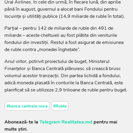
Ural Airlines. În cele din urmă, în fiecare lună, din aprilie
până în august, guvernul a alocat bani Fondului pentru
locuințe și utilități publice (14,9 miliarde de ruble în total).
Parțial – pentru 142 de miliarde de ruble din 491 de
miliarde – aceste cheltuieli au fost plătite din veniturile
fondului din investiții. Restul a fost asigurat de emisiunea
de ruble contra „monedei înghețate”.
Anul viitor, potrivit proiectului de buget, Ministerul
Finanțelor și Banca Centrală plănuiesc să crească brusc
volumul acestor tranzacții. Din partea lichidă a fondului,
adică moneda plasată în conturile la Banca Centrală, este
planificat să se utilizeze 2,9 trilioane de ruble pentru buget.
#banca centrala rusia
#Ruble
Abonează-te la
Telegram Realitatea.md
pentru mai
multe știri.