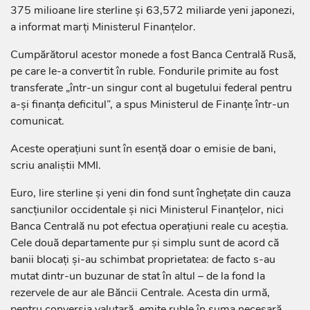
375 milioane lire sterline și 63,572 miliarde yeni japonezi,
a informat marți Ministerul Finanțelor.
Cumpărătorul acestor monede a fost Banca Centrală Rusă,
pe care le-a convertit în ruble. Fondurile primite au fost
transferate „într-un singur cont al bugetului federal pentru
a-și finanța deficitul”, a spus Ministerul de Finanțe într-un
comunicat.
Aceste operațiuni sunt în esență doar o emisie de bani,
scriu analiștii MMI.
Euro, lire sterline și yeni din fond sunt înghețate din cauza
sancțiunilor occidentale și nici Ministerul Finanțelor, nici
Banca Centrală nu pot efectua operațiuni reale cu aceștia.
Cele două departamente pur și simplu sunt de acord că
banii blocați și-au schimbat proprietatea: de facto s-au
mutat dintr-un buzunar de stat în altul – de la fond la
rezervele de aur ale Băncii Centrale. Acesta din urmă,
pentru conversia valutară, emite ruble în suma necesară.