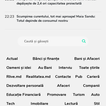
depășește de 2,4 ori capacitatea proiectată
22:23
Scumpirea curentului, tot mai aproape! Maia Sandu:
Totul depinde de consumul nostru
Actual
Bănci şi finanţe
Bani și Afaceri
Oameni şi idei
Au Bani
Interviu
Toate știrile
Rlive.md
Realitatea.md
Contacte
Pub
Carieră
Dezvoltare personală
Afaceri
Companii
Educație Financiară
Promovare
Turism
Auto
Tech
Imobiliare
Lectură
Stil