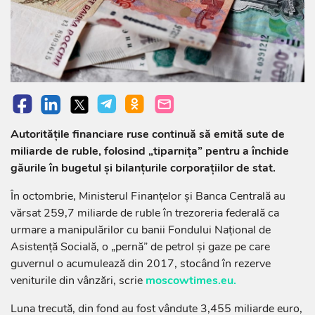
Autoritățile financiare ruse continuă să emită sute de
miliarde de ruble, folosind „tiparnița” pentru a închide
găurile în bugetul și bilanţurile corporaţiilor de stat.
În octombrie, Ministerul Finanțelor și Banca Centrală au
vărsat 259,7 miliarde de ruble în trezoreria federală ca
urmare a manipulărilor cu banii Fondului Național de
Asistență Socială, o „pernă” de petrol și gaze pe care
guvernul o acumulează din 2017, stocând în rezerve
veniturile din vânzări, scrie
moscowtimes.eu.
Luna trecută, din fond au fost vândute 3,455 miliarde euro,