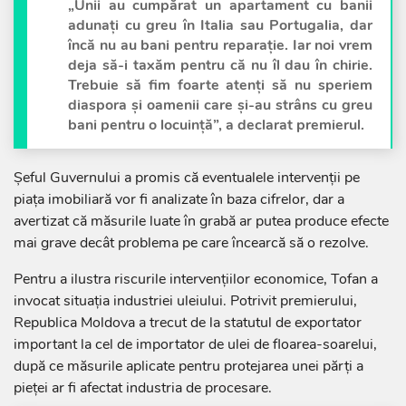
„Unii au cumpărat un apartament cu banii
adunați cu greu în Italia sau Portugalia, dar
încă nu au bani pentru reparație. Iar noi vrem
deja să-i taxăm pentru că nu îl dau în chirie.
Trebuie să fim foarte atenți să nu speriem
diaspora și oamenii care și-au strâns cu greu
bani pentru o locuință”, a declarat premierul.
Șeful Guvernului a promis că eventualele intervenții pe
piața imobiliară vor fi analizate în baza cifrelor, dar a
avertizat că măsurile luate în grabă ar putea produce efecte
mai grave decât problema pe care încearcă să o rezolve.
Pentru a ilustra riscurile intervențiilor economice, Tofan a
invocat situația industriei uleiului. Potrivit premierului,
Republica Moldova a trecut de la statutul de exportator
important la cel de importator de ulei de floarea-soarelui,
după ce măsurile aplicate pentru protejarea unei părți a
pieței ar fi afectat industria de procesare.