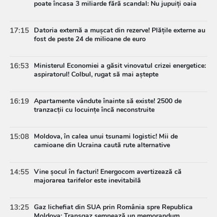
poate încasa 3 miliarde fără scandal: Nu jupuiți oaia
17:15
Datoria externă a mușcat din rezerve! Plățile externe au
fost de peste 24 de milioane de euro
16:53
Ministerul Economiei a găsit vinovatul crizei energetice:
aspiratorul! Colbul, rugat să mai aștepte
16:19
Apartamente vândute înainte să existe! 2500 de
tranzacții cu locuințe încă neconstruite
15:08
Moldova, în calea unui tsunami logistic! Mii de
camioane din Ucraina caută rute alternative
14:55
Vine șocul în facturi! Energocom avertizează că
majorarea tarifelor este inevitabilă
13:25
Gaz lichefiat din SUA prin România spre Republica
Moldova: Transgaz semnează un memorandum