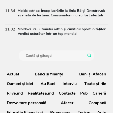
11:34
Moldelectrica: Încep lucrările la linia Bălți–Dnestrovsk
avariată de furtună. Consumatorii nu au fost afectați
11:02
Moldova, raiul traiului ieftin și cimitirul oportunităților!
Verdict usturător într-un top mondial
Actual
Bănci şi finanţe
Bani și Afaceri
Oameni şi idei
Au Bani
Interviu
Toate știrile
Rlive.md
Realitatea.md
Contacte
Pub
Carieră
Dezvoltare personală
Afaceri
Companii
Educație Financiară
Promovare
Turism
Auto