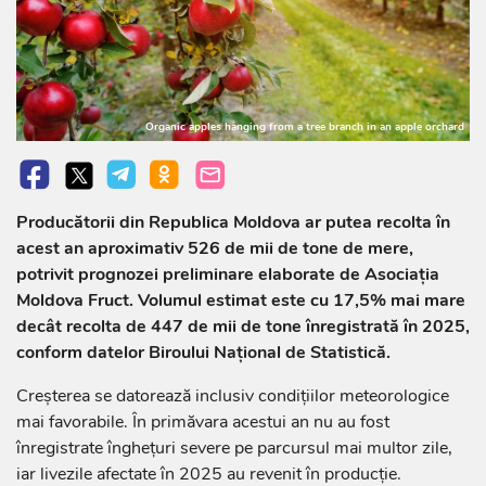
Organic apples hanging from a tree branch in an apple orchard
Producătorii din Republica Moldova ar putea recolta în
acest an aproximativ 526 de mii de tone de mere,
potrivit prognozei preliminare elaborate de Asociația
Moldova Fruct. Volumul estimat este cu 17,5% mai mare
decât recolta de 447 de mii de tone înregistrată în 2025,
conform datelor Biroului Național de Statistică.
Creșterea se datorează inclusiv condițiilor meteorologice
mai favorabile. În primăvara acestui an nu au fost
înregistrate înghețuri severe pe parcursul mai multor zile,
iar livezile afectate în 2025 au revenit în producție.