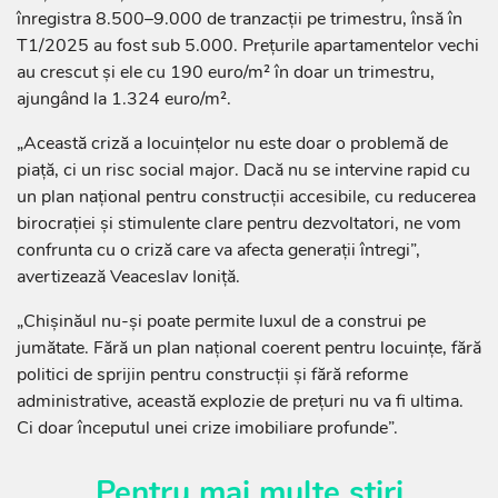
înregistra 8.500–9.000 de tranzacții pe trimestru, însă în
T1/2025 au fost sub 5.000. Prețurile apartamentelor vechi
au crescut și ele cu 190 euro/m² în doar un trimestru,
ajungând la 1.324 euro/m².
„Această criză a locuințelor nu este doar o problemă de
piață, ci un risc social major. Dacă nu se intervine rapid cu
un plan național pentru construcții accesibile, cu reducerea
birocrației și stimulente clare pentru dezvoltatori, ne vom
confrunta cu o criză care va afecta generații întregi”,
avertizează Veaceslav Ioniță.
„Chișinăul nu-și poate permite luxul de a construi pe
jumătate. Fără un plan național coerent pentru locuințe, fără
politici de sprijin pentru construcții și fără reforme
administrative, această explozie de prețuri nu va fi ultima.
Ci doar începutul unei crize imobiliare profunde”.
Pentru mai multe știri