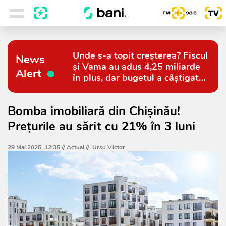
Unde s-a topit creșterea? Fiscul
News
și Vama au adus 4,25 miliarde
Alert
în plus, dar bugetul a câștigat
doar 794 de milioane
Bomba imobiliară din Chișinău!
Prețurile au sărit cu 21% în 3 luni
29 Mai 2025, 12:35 //
Actual
//
Ursu Victor