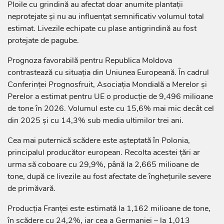
Ploile cu grindină au afectat doar anumite plantații
neprotejate și nu au influențat semnificativ volumul total
estimat. Livezile echipate cu plase antigrindină au fost
protejate de pagube.
Prognoza favorabilă pentru Republica Moldova
contrastează cu situația din Uniunea Europeană. În cadrul
Conferinței Prognosfruit, Asociația Mondială a Merelor și
Perelor a estimat pentru UE o producție de 9,496 milioane
de tone în 2026. Volumul este cu 15,6% mai mic decât cel
din 2025 și cu 14,3% sub media ultimilor trei ani.
Cea mai puternică scădere este așteptată în Polonia,
principalul producător european. Recolta acestei țări ar
urma să coboare cu 29,9%, până la 2,665 milioane de
tone, după ce livezile au fost afectate de înghețurile severe
de primăvară.
Producția Franței este estimată la 1,162 milioane de tone,
în scădere cu 24,2%, iar cea a Germaniei – la 1,013