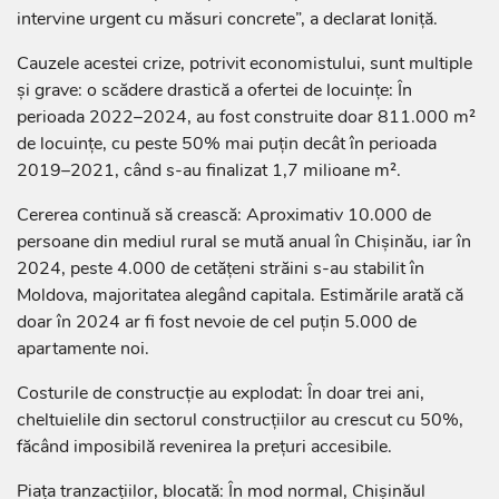
intervine urgent cu măsuri concrete”, a declarat Ioniță.
Cauzele acestei crize, potrivit economistului, sunt multiple
și grave: o scădere drastică a ofertei de locuințe: În
perioada 2022–2024, au fost construite doar 811.000 m²
de locuințe, cu peste 50% mai puțin decât în perioada
2019–2021, când s-au finalizat 1,7 milioane m².
Cererea continuă să crească: Aproximativ 10.000 de
persoane din mediul rural se mută anual în Chișinău, iar în
2024, peste 4.000 de cetățeni străini s-au stabilit în
Moldova, majoritatea alegând capitala. Estimările arată că
doar în 2024 ar fi fost nevoie de cel puțin 5.000 de
apartamente noi.
Costurile de construcție au explodat: În doar trei ani,
cheltuielile din sectorul construcțiilor au crescut cu 50%,
făcând imposibilă revenirea la prețuri accesibile.
Piața tranzacțiilor, blocată: În mod normal, Chișinăul