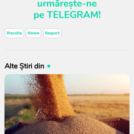
urmărește-ne
pe
TELEGRAM
!
#recolta
#mere
#export
Alte Știri din