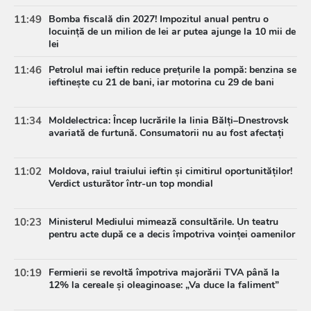
11:49
Bomba fiscală din 2027! Impozitul anual pentru o
locuință de un milion de lei ar putea ajunge la 10 mii de
lei
11:46
Petrolul mai ieftin reduce prețurile la pompă: benzina se
ieftinește cu 21 de bani, iar motorina cu 29 de bani
11:34
Moldelectrica: Încep lucrările la linia Bălți–Dnestrovsk
avariată de furtună. Consumatorii nu au fost afectați
11:02
Moldova, raiul traiului ieftin și cimitirul oportunităților!
Verdict usturător într-un top mondial
10:23
Ministerul Mediului mimează consultările. Un teatru
pentru acte după ce a decis împotriva voinței oamenilor
10:19
Fermierii se revoltă împotriva majorării TVA până la
12% la cereale și oleaginoase: „Va duce la faliment”