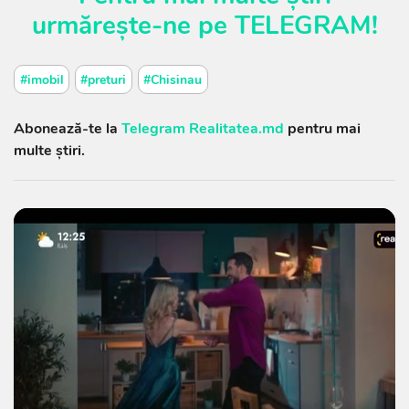
urmărește-ne pe
TELEGRAM
!
#imobil
#preturi
#Chisinau
Abonează-te la
Telegram Realitatea.md
pentru mai
multe știri.