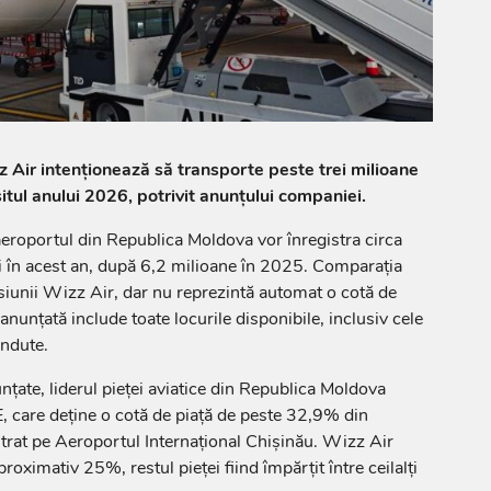
 Air intenționează să transporte peste trei milioane
itul anului 2026, potrivit anunțului companiei.
aeroportul din Republica Moldova vor înregistra circa
i în acest an, după 6,2 milioane în 2025. Comparația
iunii Wizz Air, dar nu reprezintă automat o cotă de
nunțată include toate locurile disponibile, inclusiv cele
ndute.
nțate, liderul pieței aviatice din Republica Moldova
care deține o cotă de piață de peste 32,9% din
istrat pe Aeroportul Internațional Chișinău. Wizz Air
roximativ 25%, restul pieței fiind împărțit între ceilalți