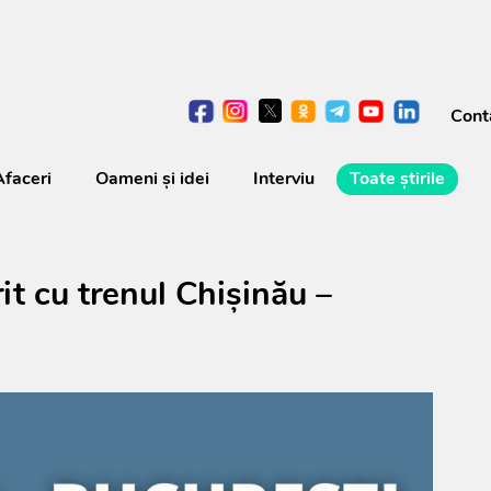
Cont
Afaceri
Oameni şi idei
Interviu
Toate știrile
it cu trenul Chișinău –