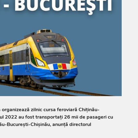
organizează zilnic cursa feroviară Chiținău-
ul 2022 au fost transportați 26 mii de pasageri cu
ău-București-Chișinău, anunță directorul