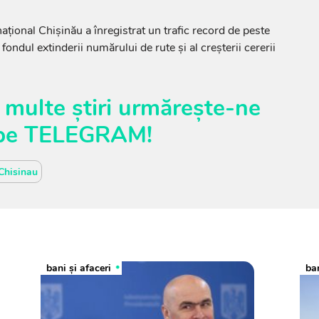
ațional Chișinău a înregistrat un trafic record de peste
fondul extinderii numărului de rute și al creșterii cererii
 multe știri urmărește-ne
pe
TELEGRAM
!
Chisinau
bani și afaceri
ban