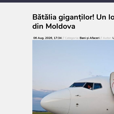
consultărilor publice
Bătălia giganților! Un 
din Moldova
06 Aug. 2026, 17:34
// Categoria:
Bani și Afaceri
// Autor:
U