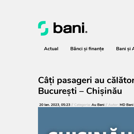
Actual
Bănci şi finanţe
Bani și 
Câți pasageri au călător
București – Chișinău
20 Ian. 2023, 05:23
// Categoria:
Au Bani
// Autor:
MD Bani