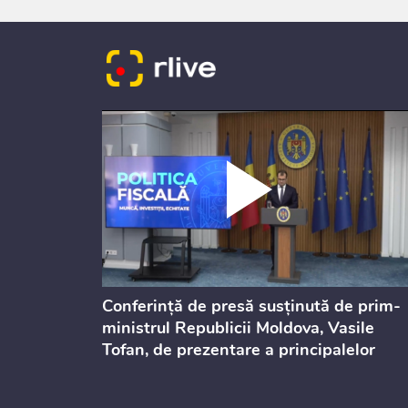
dicată
Conferință de presă susținută de prim-
culație
ministrul Republicii Moldova, Vasile
Tofan, de prezentare a principalelor
prevederi ale politicii fiscale pentru
anul 2027, care urmează să fie supusă