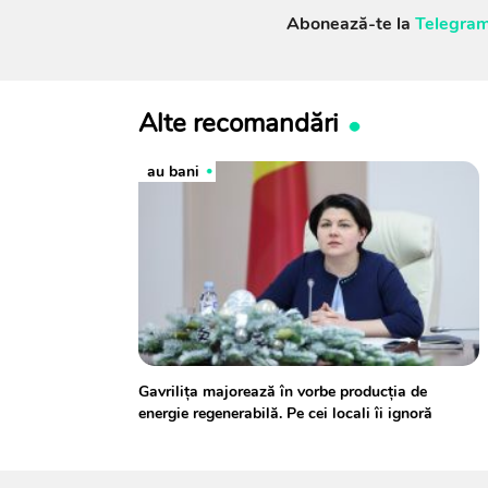
Abonează-te la
Telegram
Alte recomandări
au bani
Gavrilița majorează în vorbe producția de
energie regenerabilă. Pe cei locali îi ignoră