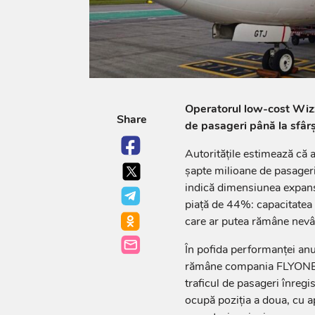
Operatorul low-cost Wizz
Share
de pasageri până la sfârș
Autoritățile estimează că 
șapte milioane de pasager
indică dimensiunea expans
piață de 44%: capacitatea a
care ar putea rămâne nevâ
În pofida performanței anu
rămâne compania FLYONE, 
traficul de pasageri înreg
ocupă poziția a doua, cu ap