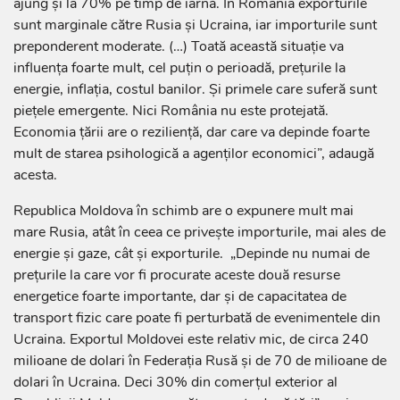
ajung și la 70% pe timp de iarnă. În România exporturile
sunt marginale către Rusia și Ucraina, iar importurile sunt
preponderent moderate. (…) Toată această situație va
influența foarte mult, cel puțin o perioadă, prețurile la
energie, inflația, costul banilor. Și primele care suferă sunt
piețele emergente. Nici România nu este protejată.
Economia țării are o reziliență, dar care va depinde foarte
mult de starea psihologică a agenților economici”, adaugă
acesta.
Republica Moldova în schimb are o expunere mult mai
mare Rusia, atât în ceea ce privește importurile, mai ales de
energie și gaze, cât și exporturile. „Depinde nu numai de
prețurile la care vor fi procurate aceste două resurse
energetice foarte importante, dar și de capacitatea de
transport fizic care poate fi perturbată de evenimentele din
Ucraina. Exportul Moldovei este relativ mic, de circa 240
milioane de dolari în Federația Rusă și de 70 de milioane de
dolari în Ucraina. Deci 30% din comerțul exterior al