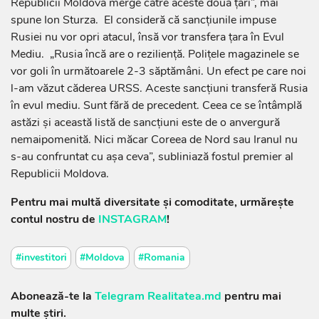
Republicii Moldova merge către aceste două țări”, mai
spune Ion Sturza. El consideră că sancțiunile impuse
Rusiei nu vor opri atacul, însă vor transfera țara în Evul
Mediu. „Rusia încă are o reziliență. Polițele magazinele se
vor goli în următoarele 2-3 săptămâni. Un efect pe care noi
l-am văzut căderea URSS. Aceste sancțiuni transferă Rusia
în evul mediu. Sunt fără de precedent. Ceea ce se întâmplă
astăzi și această listă de sancțiuni este de o anvergură
nemaipomenită. Nici măcar Coreea de Nord sau Iranul nu
s-au confruntat cu așa ceva”, subliniază fostul premier al
Republicii Moldova.
Pentru mai multă diversitate și comoditate, urmărește
contul nostru de
INSTAGRAM
!
#investitori
#Moldova
#Romania
Abonează-te la
Telegram Realitatea.md
pentru mai
multe știri.