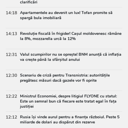
clarificări
14:18
Apartamentele au devenit un lux! Tofan promite să
spargă bula imobiliară
14:13
Revoluție fiscală în frigider! Cașul moldovenesc rămâne
la 8%, mozzarella urcă la 12%
12:31
Valul scumpirilor nu se oprește! BNM anunță că inflația
va crește până la sfârșitul anului
12:30
Scenariu de criză pentru Transnistria: autoritățile
pregătesc măsuri dacă gazele vor fi oprite
12:22
Ministrul Economiei, despre litigiul FLYONE cu statul:
Este un semnal bun că fiecare este tratat egal în fața
justiției
12:12
Rusia își vinde aurul pentru a finanța războiul. Peste 5
miliarde de dolari au dispărut din rezerve