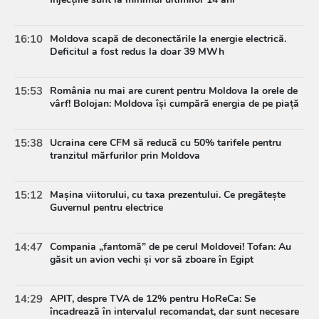
16:10
Moldova scapă de deconectările la energie electrică.
Deficitul a fost redus la doar 39 MWh
15:53
România nu mai are curent pentru Moldova la orele de
vârf! Bolojan: Moldova își cumpără energia de pe piață
15:38
Ucraina cere CFM să reducă cu 50% tarifele pentru
tranzitul mărfurilor prin Moldova
15:12
Mașina viitorului, cu taxa prezentului. Ce pregătește
Guvernul pentru electrice
14:47
Compania „fantomă” de pe cerul Moldovei! Tofan: Au
găsit un avion vechi și vor să zboare în Egipt
14:29
APIT, despre TVA de 12% pentru HoReCa: Se
încadrează în intervalul recomandat, dar sunt necesare