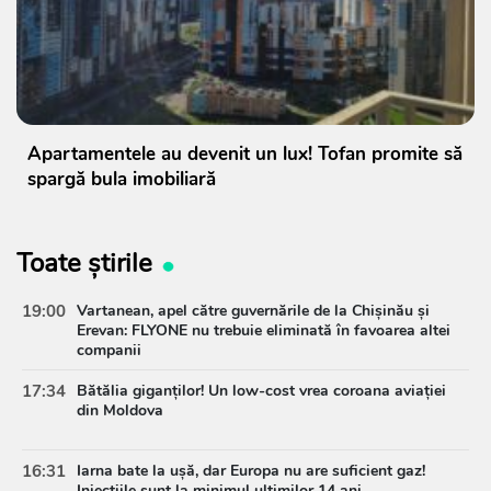
Apartamentele au devenit un lux! Tofan promite să
spargă bula imobiliară
Toate știrile
19:00
Vartanean, apel către guvernările de la Chișinău și
Erevan: FLYONE nu trebuie eliminată în favoarea altei
companii
17:34
Bătălia giganților! Un low-cost vrea coroana aviației
din Moldova
16:31
Iarna bate la ușă, dar Europa nu are suficient gaz!
Injecțiile sunt la minimul ultimilor 14 ani