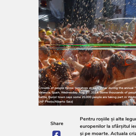
Crowds of people throw tomatoes at each other during the annual "to
Valencia, Spain, Wednesday, Aug. 27, 2014. Some thousands of peopl
battle. Bunol town says some 20,000 people are taking part in Wedne
(AP Photo/Alberto Saiz)
Pentru roşiile şi alte le
Share
europenilor la sfârşitul i
şi pe moarte. Actuala cri