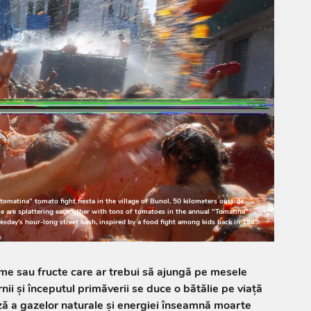
matina" tomato fight fiesta in the village of Bunol, 50 kilometers outside
e are splattering each other with tons of tomatoes in the annual "Tomatina"
sday's hour-long street bash, inspired by a food fight among kids back in 1945.
gume sau fructe care ar trebui să ajungă pe mesele
ernii şi începutul primăverii se duce o bătălie pe viaţă
ză a gazelor naturale şi energiei înseamnă moarte