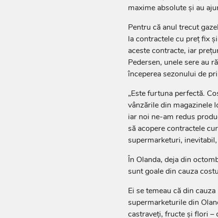
maxime absolute şi au ajun
Pentru că anul trecut gazel
la contractele cu preţ fix şi
aceste contracte, iar preţu
Pedersen, unele sere au ră
începerea sezonului de pr
„Este furtuna perfectă. Cos
vânzările din magazinele l
iar noi ne-am redus produ
să acopere contractele cure
supermarketuri, inevitabil,
În Olanda, deja din octomb
sunt goale din cauza costur
Ei se temeau că din cauza pr
supermarketurile din Oland
castraveţi, fructe şi flori 