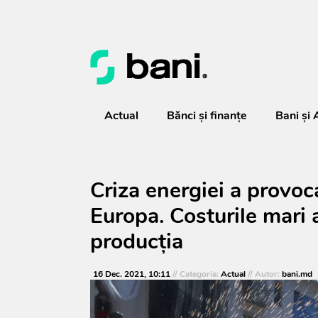
Actual
Bănci şi finanţe
Bani și 
Criza energiei a provoc
Europa. Costurile mari 
producția
16 Dec. 2021, 10:11
// Categoria:
Actual
// Autor:
bani.md