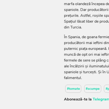
marfa olandeză începea dej
spaniole. Dar producătorii
preţurile. Astfel, roşiile 
Spaţiul lăsat liber de pro
din Turcia.
În Spania, de goana fermie
producătorii mai ieftini di
puternic piaţa europeană. P
muncă de opt ori mai ieftin
fermele de sere se plâng c
ale încălzirii şi iluminatul
spaniole şi turceşti. Şi în
falimentul.
#tomate
#scumpe
#p
Abonează-te la
Telegram