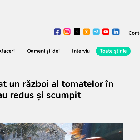
Cont
Afaceri
Oameni şi idei
Interviu
Toate știrile
at un război al tomatelor în
au redus și scumpit