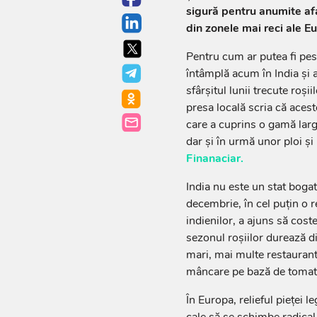
sigură pentru anumite afa
din zonele mai reci ale Eu
Pentru cum ar putea fi pes
întâmplă acum în India şi a
sfârşitul lunii trecute roş
presa locală scria că acest
care a cuprins o gamă lar
dar şi în urmă unor ploi şi
Finanaciar.
India nu este un stat bogat,
decembrie, în cel puţin o 
indienilor, a ajuns să cost
sezonul roşiilor durează di
mari, mai multe restaurant
mâncare pe bază de tomat
În Europa, relieful pieţei l
cale să se schimbe radical