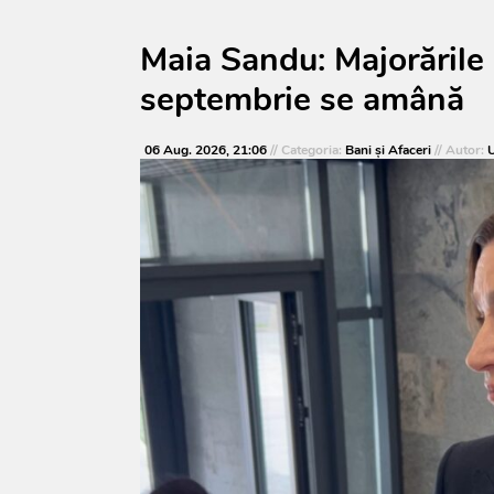
Maia Sandu: Majorările 
septembrie se amână
06 Aug. 2026, 21:06
// Categoria:
Bani și Afaceri
// Autor:
U