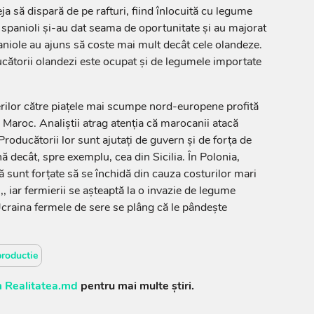
a să dispară de pe rafturi, fiind înlocuită cu legume
 spanioli şi-au dat seama de oportunitate şi au majorat
spaniole au ajuns să coste mai mult decât cele olandeze.
ducătorii olandezi este ocupat şi de legumele importate
rilor către piaţele mai scumpe nord-europene profită
n Maroc. Analiştii atrag atenţia că marocanii atacă
roducătorii lor sunt ajutaţi de guvern şi de forţa de
ă decât, spre exemplu, cea din Sicilia. În Polonia,
ă sunt forţate să se închidă din cauza costurilor mari
ui,, iar fermierii se aşteaptă la o invazie de legume
 Ucraina fermele de sere se plâng că le pândeşte
roductie
 Realitatea.md
pentru mai multe știri.