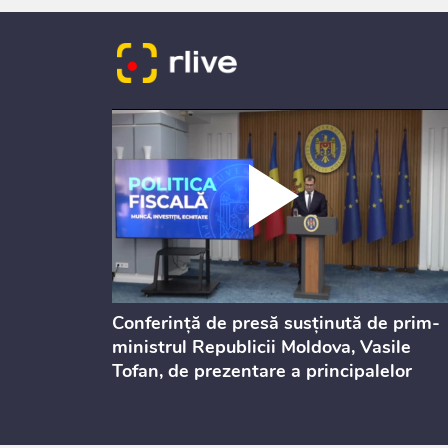
dicată
Conferință de presă susținută de prim-
culație
ministrul Republicii Moldova, Vasile
Tofan, de prezentare a principalelor
prevederi ale politicii fiscale pentru
anul 2027, care urmează să fie supusă
consultărilor publice