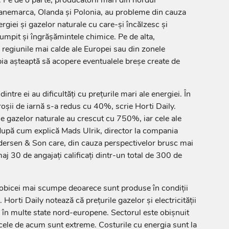
anemarca, Olanda şi Polonia, au probleme din cauza
ergiei şi gazelor naturale cu care-şi încălzesc şi
umpit şi îngrăşămintele chimice. Pe de alta,
n regiunile mai calde ale Europei sau din zonele
bia aşteaptă să acopere eventualele breşe create de
intre ei au dificultăţi cu preţurile mari ale energiei. În
şii de iarnă s-a redus cu 40%, scrie Horti Daily.
e gazelor naturale au crescut cu 750%, iar cele ale
, după cum explică Mads Ulrik, director la compania
dersen & Son care, din cauza perspectivelor brusc mai
aj 30 de angajaţi calificaţi dintr-un total de 300 de
bicei mai scumpe deoarece sunt produse în condiţii
Horti Daily notează că preţurile gazelor şi electricităţii
r în multe state nord-europene. Sectorul este obişnuit
r cele de acum sunt extreme. Costurile cu energia sunt la