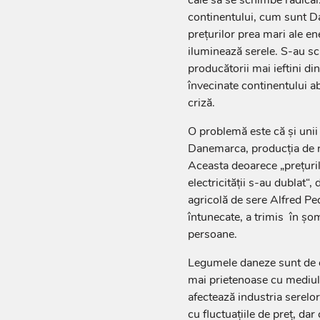
continentului, cum sunt D
preţurilor prea mari ale en
iluminează serele. S-au sc
producătorii mai ieftini di
învecinate continentului a
criză.
O problemă este că şi unii d
Danemarca, producţia de ro
Aceasta deoarece „preţuril
electricităţii s-au dublat“
agricolă de sere Alfred Pe
întunecate, a trimis în şom
persoane.
Legumele daneze sunt de o
mai prietenoase cu mediul. 
afectează industria serelo
cu fluctuaţiile de preţ, da