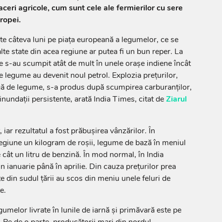
ceri agricole, cum sunt cele ale fermierilor cu sere
ropei.
te câteva luni pe piaţa europeană a legumelor, ce se
lte state din acea regiune ar putea fi un bun reper. La
iile s-au scumpit atât de mult în unele oraşe indiene încât
e legume au devenit noul petrol. Explozia preţurilor,
gă de legume, s-a produs după scumpirea carburanţilor,
 inundaţii persistente, arată India Times, citat de
Ziarul
 iar rezultatul a fost prăbuşirea vânzărilor. În
regiune un kilogram de roşii, legume de bază în meniul
e cât un litru de benzină. În mod normal, în India
n ianuarie până în aprilie. Din cauza preţurilor prea
e din sudul ţării au scos din meniu unele feluri de
e.
egumelor livrate în lunile de iarnă şi primăvară este pe
. Pe de o parte, producătorii mari din nordul