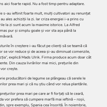
s aici foarte rapid. Nu a fost timp pentru adaptare.
e s-au ieftinit foarte mult, mulţi cultivatori au renunţat
 au ales achiziţii la zi. Iar criza energiei i-a prins cu
rile la zi sunt acum la maxime istorice. La Alfred
mas pur şi simplu goale şi vor sta aşa până la
imăvară.
turile în creştere i-au făcut pe clienţi să se teamă că
or se vor reduce şi de aceea şi-au diminuat comenzile,
cţia“, explică Mads Ulrik. Firma produce acum doar cât
nte. Din cauza livrărilor mai mici, preţurile din
 vor creşte.
rie producătorii de legume se plângeau că serele le
ilor prea mari şi că nu ştiu când vor relua plantările.
eţurilor prea mari pe care ar fi forţaţi să le ceară,
a vor prefera să cumpere marfă mai ieftină – roşii,
– din, spre exemplu, Spania cea însorită. În noiembrie,