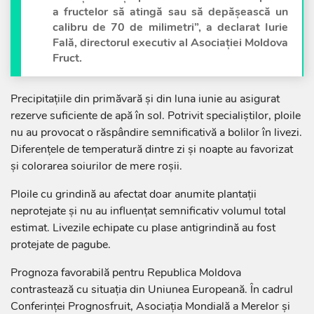
a fructelor să atingă sau să depășească un
calibru de 70 de milimetri”, a declarat Iurie
Fală, directorul executiv al Asociației Moldova
Fruct.
Precipitațiile din primăvară și din luna iunie au asigurat
rezerve suficiente de apă în sol. Potrivit specialiștilor, ploile
nu au provocat o răspândire semnificativă a bolilor în livezi.
Diferențele de temperatură dintre zi și noapte au favorizat
și colorarea soiurilor de mere roșii.
Ploile cu grindină au afectat doar anumite plantații
neprotejate și nu au influențat semnificativ volumul total
estimat. Livezile echipate cu plase antigrindină au fost
protejate de pagube.
Prognoza favorabilă pentru Republica Moldova
contrastează cu situația din Uniunea Europeană. În cadrul
Conferinței Prognosfruit, Asociația Mondială a Merelor și