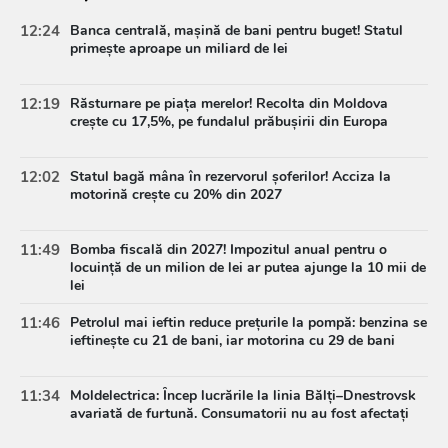
12:24
Banca centrală, mașină de bani pentru buget! Statul
primește aproape un miliard de lei
12:19
Răsturnare pe piața merelor! Recolta din Moldova
crește cu 17,5%, pe fundalul prăbușirii din Europa
12:02
Statul bagă mâna în rezervorul șoferilor! Acciza la
motorină crește cu 20% din 2027
11:49
Bomba fiscală din 2027! Impozitul anual pentru o
locuință de un milion de lei ar putea ajunge la 10 mii de
lei
11:46
Petrolul mai ieftin reduce prețurile la pompă: benzina se
ieftinește cu 21 de bani, iar motorina cu 29 de bani
11:34
Moldelectrica: Încep lucrările la linia Bălți–Dnestrovsk
avariată de furtună. Consumatorii nu au fost afectați