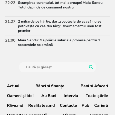
22:23
Scumpirea curentului, tot mai aproape! Maia Sandu:
Totul depinde de consumul nostru
21:27
2 miliarde pe hârtie, dar „socoteala de acasă nu se
potrivește cu cea din târg”. Avertismentul unui fost
premier
21:06
Maia Sandu: Majorările salariale promise pentru 1
septembrie se amână
Actual
Bănci şi finanţe
Bani și Afaceri
Oameni şi idei
Au Bani
Interviu
Toate știrile
Rlive.md
Realitatea.md
Contacte
Pub
Carieră