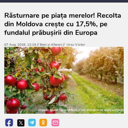
Răsturnare pe piața merelor! Recolta
din Moldova crește cu 17,5%, pe
fundalul prăbușirii din Europa
07 Aug. 2026, 12:19 //
Bani și Afaceri
//
Ursu Victor
Organic apples hanging from a tree branch in an apple orchard