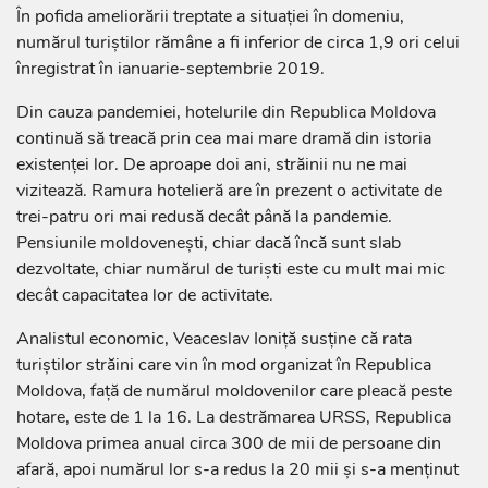
În pofida ameliorării treptate a situației în domeniu,
numărul turiștilor rămâne a fi inferior de circa 1,9 ori celui
înregistrat în ianuarie-septembrie 2019.
Din cauza pandemiei, hotelurile din Republica Moldova
continuă să treacă prin cea mai mare dramă din istoria
existenței lor. De aproape doi ani, străinii nu ne mai
vizitează. Ramura hotelieră are în prezent o activitate de
trei-patru ori mai redusă decât până la pandemie.
Pensiunile moldovenești, chiar dacă încă sunt slab
dezvoltate, chiar numărul de turiști este cu mult mai mic
decât capacitatea lor de activitate.
Analistul economic, Veaceslav Ioniță susține că rata
turiștilor străini care vin în mod organizat în Republica
Moldova, față de numărul moldovenilor care pleacă peste
hotare, este de 1 la 16. La destrămarea URSS, Republica
Moldova primea anual circa 300 de mii de persoane din
afară, apoi numărul lor s-a redus la 20 mii și s-a menținut