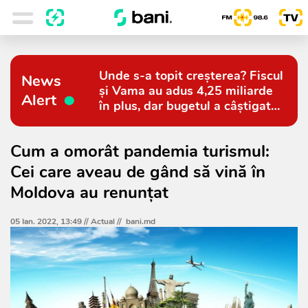
Unde s-a topit creșterea? Fiscul
News
și Vama au adus 4,25 miliarde
Alert
în plus, dar bugetul a câștigat
doar 794 de milioane
Cum a omorât pandemia turismul:
Cei care aveau de gând să vină în
Moldova au renunțat
05 Ian. 2022, 13:49 //
Actual
//
bani.md