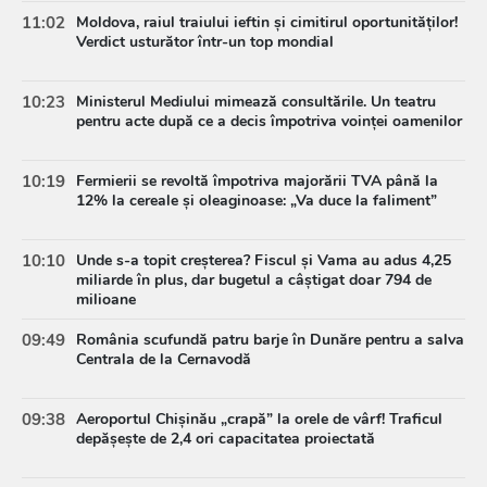
11:02
Moldova, raiul traiului ieftin și cimitirul oportunităților!
Verdict usturător într-un top mondial
10:23
Ministerul Mediului mimează consultările. Un teatru
pentru acte după ce a decis împotriva voinței oamenilor
10:19
Fermierii se revoltă împotriva majorării TVA până la
12% la cereale și oleaginoase: „Va duce la faliment”
10:10
Unde s-a topit creșterea? Fiscul și Vama au adus 4,25
miliarde în plus, dar bugetul a câștigat doar 794 de
milioane
09:49
România scufundă patru barje în Dunăre pentru a salva
Centrala de la Cernavodă
09:38
Aeroportul Chișinău „crapă” la orele de vârf! Traficul
depășește de 2,4 ori capacitatea proiectată