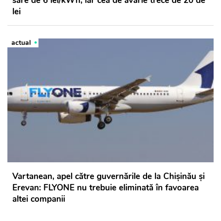
sare de 6 lei/kWh, iar cea de avarie trece de 20 de
lei
actual
Vartanean, apel către guvernările de la Chișinău și
Erevan: FLYONE nu trebuie eliminată în favoarea
altei companii