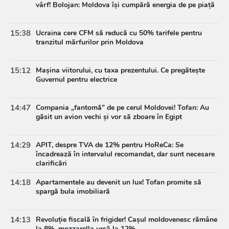
vârf! Bolojan: Moldova își cumpără energia de pe piață
15:38
Ucraina cere CFM să reducă cu 50% tarifele pentru
tranzitul mărfurilor prin Moldova
15:12
Mașina viitorului, cu taxa prezentului. Ce pregătește
Guvernul pentru electrice
14:47
Compania „fantomă” de pe cerul Moldovei! Tofan: Au
găsit un avion vechi și vor să zboare în Egipt
14:29
APIT, despre TVA de 12% pentru HoReCa: Se
încadrează în intervalul recomandat, dar sunt necesare
clarificări
14:18
Apartamentele au devenit un lux! Tofan promite să
spargă bula imobiliară
14:13
Revoluție fiscală în frigider! Cașul moldovenesc rămâne
la 8%, mozzarella urcă la 12%