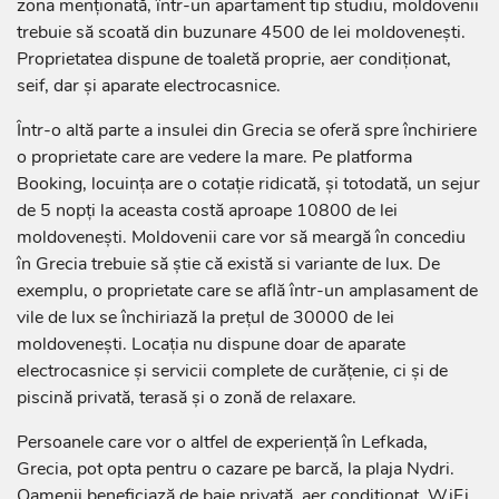
zona menționată, într-un apartament tip studiu, moldovenii
trebuie să scoată din buzunare 4500 de lei moldovenești.
Proprietatea dispune de toaletă proprie, aer condiționat,
seif, dar și aparate electrocasnice.
Într-o altă parte a insulei din Grecia se oferă spre închiriere
o proprietate care are vedere la mare. Pe platforma
Booking, locuința are o cotație ridicată, și totodată, un sejur
de 5 nopți la aceasta costă aproape 10800 de lei
moldovenești. Moldovenii care vor să meargă în concediu
în Grecia trebuie să știe că există si variante de lux. De
exemplu, o proprietate care se află într-un amplasament de
vile de lux se închiriază la prețul de 30000 de lei
moldovenești. Locația nu dispune doar de aparate
electrocasnice și servicii complete de curățenie, ci și de
piscină privată, terasă și o zonă de relaxare.
Persoanele care vor o altfel de experiență în Lefkada,
Grecia, pot opta pentru o cazare pe barcă, la plaja Nydri.
Oamenii beneficiază de baie privată, aer condiționat, WiFi