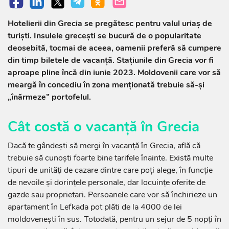
Hotelierii din Grecia se pregătesc pentru valul uriaș de
turiști. Insulele grecești se bucură de o popularitate
deosebită, tocmai de aceea, oamenii preferă să cumpere
din timp biletele de vacanță. Stațiunile din Grecia vor fi
aproape pline încă din iunie 2023. Moldovenii care vor să
meargă în concediu în zona menționată trebuie să-și
„înărmeze” portofelul.
Cât costă o vacanță în Grecia
Dacă te gândești să mergi în vacanță în Grecia, află că
trebuie să cunoști foarte bine tarifele înainte. Există multe
tipuri de unități de cazare dintre care poți alege, în funcție
de nevoile și dorințele personale, dar locuințe oferite de
gazde sau proprietari. Persoanele care vor să închirieze un
apartament în Lefkada pot plăti de la 4000 de lei
moldovenești în sus. Totodată, pentru un sejur de 5 nopți în