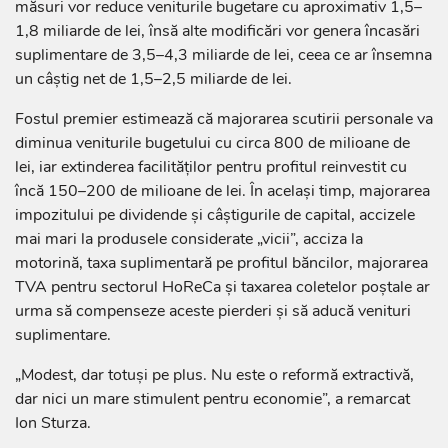
măsuri vor reduce veniturile bugetare cu aproximativ 1,5–
1,8 miliarde de lei, însă alte modificări vor genera încasări
suplimentare de 3,5–4,3 miliarde de lei, ceea ce ar însemna
un câștig net de 1,5–2,5 miliarde de lei.
Fostul premier estimează că majorarea scutirii personale va
diminua veniturile bugetului cu circa 800 de milioane de
lei, iar extinderea facilităților pentru profitul reinvestit cu
încă 150–200 de milioane de lei. În același timp, majorarea
impozitului pe dividende și câștigurile de capital, accizele
mai mari la produsele considerate „vicii”, acciza la
motorină, taxa suplimentară pe profitul băncilor, majorarea
TVA pentru sectorul HoReCa și taxarea coletelor poștale ar
urma să compenseze aceste pierderi și să aducă venituri
suplimentare.
„Modest, dar totuși pe plus. Nu este o reformă extractivă,
dar nici un mare stimulent pentru economie”, a remarcat
Ion Sturza.