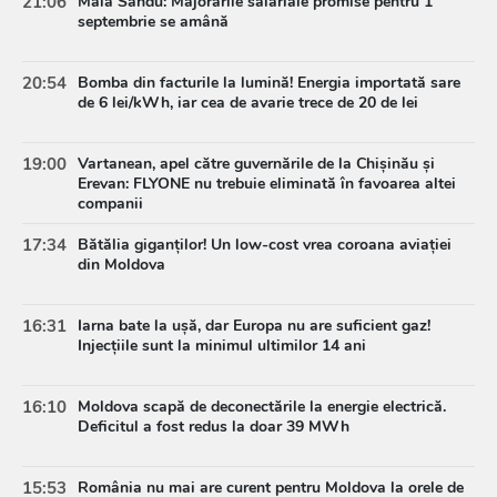
21:06
Maia Sandu: Majorările salariale promise pentru 1
septembrie se amână
20:54
Bomba din facturile la lumină! Energia importată sare
de 6 lei/kWh, iar cea de avarie trece de 20 de lei
19:00
Vartanean, apel către guvernările de la Chișinău și
Erevan: FLYONE nu trebuie eliminată în favoarea altei
companii
17:34
Bătălia giganților! Un low-cost vrea coroana aviației
din Moldova
16:31
Iarna bate la ușă, dar Europa nu are suficient gaz!
Injecțiile sunt la minimul ultimilor 14 ani
16:10
Moldova scapă de deconectările la energie electrică.
Deficitul a fost redus la doar 39 MWh
15:53
România nu mai are curent pentru Moldova la orele de