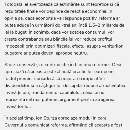
Totodată, el avertizează că estimările sunt teoretice și că
rezultatele finale vor depinde de reacția economiei. În
opinia sa, dacă economia va răspunde pozitiv, reforma ar
putea aduce în următorii doi-trei ani încă 1,5–2 miliarde de
lei la buget. În schimb, dacă vor scădea consumul, vor
crește contrabanda sau băncile își vor reduce profitul
impozabil prin optimizări fiscale, efectul asupra veniturilor
bugetare ar putea deveni aproape neutru.
Sturza observă și o contradicție în filosofia reformei. Deși
apreciază că aceasta este aliniată practicilor europene,
fostul premier consideră că majorarea impozitării
dividendelor și a câștigurilor de capital reduce atractivitatea
investițiilor și randamentul capitalului, ceea ce nu
reprezintă cel mai puternic argument pentru atragerea
investitorilor.
În același timp, Ion Sturza apreciază modul în care
Guvernul a comunicat reforma, afirmând că aceasta a fost