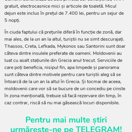
gratuit, electrocasnice mici și articole de toaletă. Micul
dejun este inclus în prețul de 7.400 lei, pentru un sejur de
5 nopți.
În ciuda faptului că prețurile diferă în funcție de zonă, dar
mai ales, de la un an la altul, turiștii nu se simt descurajați.
Thassos, Creta, Lefkada, Mykonos sau Santorini sunt doar
câteva dintre insulele preferate de oameni. Moldovenii au
luat cu asalt stațiunile din Grecia anul trecut. Serviciile de
care poți beneficia, nisipul fin, apa limpede și panorama
sunt câteva dintre motivele pentru care turiștii aleg să se
întoarcă de la un an la altul în Grecia. Și tocmai de aceea,
moldovenii care vor să se bucure de un concediu pe cinste
în zona menționată, trebuie să facă rezervare din timp, în
caz contrar, riscă să nu mai găsească locuri disponibile.
Pentru mai multe știri
urmărește-ne pe
TELEGRAM
!