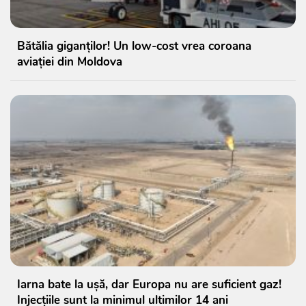
Bătălia giganților! Un low-cost vrea coroana
aviației din Moldova
Iarna bate la ușă, dar Europa nu are suficient gaz!
Injecțiile sunt la minimul ultimilor 14 ani