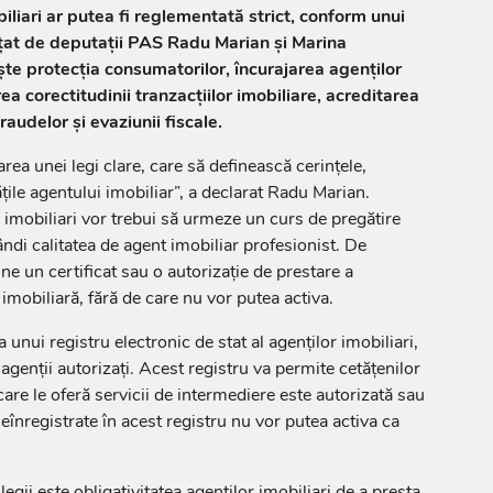
iliari ar putea fi reglementată strict, conform unui
țat de deputații PAS Radu Marian și Marina
e protecția consumatorilor, încurajarea agenților
rea corectitudinii tranzacțiilor imobiliare, acreditarea
audelor și evaziunii fiscale.
ea unei legi clare, care să definească cerințele,
ățile agentului imobiliar”, a declarat Radu Marian.
ii imobiliari vor trebui să urmeze un curs de pregătire
ndi calitatea de agent imobiliar profesionist. De
e un certificat sau o autorizație de prestare a
 imobiliară, fără de care nu vor putea activa.
a unui registru electronic de stat al agenților imobiliari,
i agenții autorizați. Acest registru va permite cetățenilor
are le oferă servicii de intermediere este autorizată sau
înregistrate în acest registru nu vor putea activa ca
egii este obligativitatea agenților imobiliari de a presta