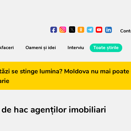
Cont
Afaceri
Oameni şi idei
Interviu
Toate știrile
tăzi se stinge lumina? Moldova nu mai poate 
arie
 de hac agenților imobiliari