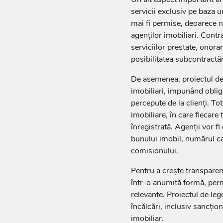
servicii exclusiv pe baza u
mai fi permise, deoarece nu 
agenților imobiliari. Contr
serviciilor prestate, onorar
posibilitatea subcontractări
De asemenea, proiectul de l
imobiliari, impunând obliga
percepute de la clienți. Tot
imobiliare, în care fiecare
înregistrată. Agenții vor fi
bunului imobil, numărul cad
comisionului.
Pentru a crește transparența
într-o anumită formă, perm
relevante. Proiectul de le
încălcări, inclusiv sancțio
imobiliar.