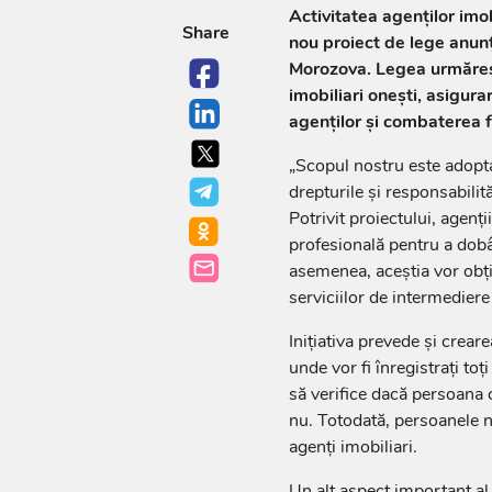
Activitatea agenților imob
Share
nou proiect de lege anun
Morozova. Legea urmăreșt
imobiliari onești, asigura
agenților și combaterea fr
„Scopul nostru este adoptar
drepturile și responsabilit
Potrivit proiectului, agenț
profesională pentru a dobâ
asemenea, aceștia vor obțin
serviciilor de intermediere
Inițiativa prevede și creare
unde vor fi înregistrați toț
să verifice dacă persoana c
nu. Totodată, persoanele ne
agenți imobiliari.
Un alt aspect important al l