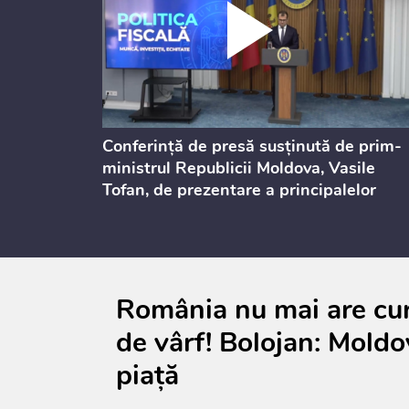
ului
Conferință de presă susținută de prim-
st 2026
ministrul Republicii Moldova, Vasile
Tofan, de prezentare a principalelor
prevederi ale politicii fiscale pentru
anul 2027, care urmează să fie supusă
consultărilor publice
România nu mai are cur
de vârf! Bolojan: Moldo
piață