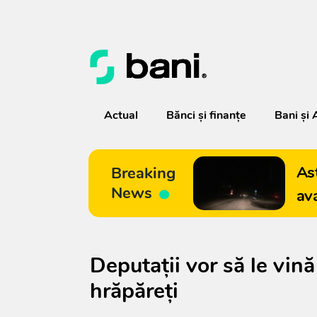
Actual
Bănci şi finanţe
Bani și 
As
Breaking
News
av
Deputații vor să le vină
hrăpăreți