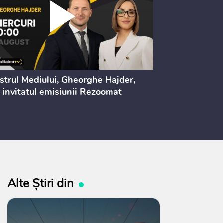
strul Mediului, Gheorghe Hajder,
Consultări pu
 invitatul emisiunii Rezoomat
lege pentru 
electoral (nr
Alte Știri din