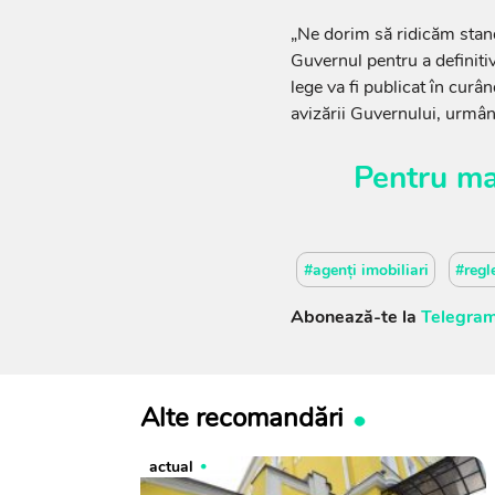
„Ne dorim să ridicăm stand
Guvernul pentru a definiti
lege va fi publicat în curân
avizării Guvernului, urmân
Pentru ma
#agenți imobiliari
#regl
Abonează-te la
Telegram
Alte recomandări
actual