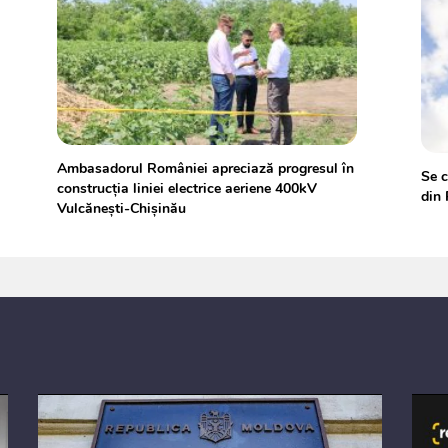
Ambasadorul României apreciază progresul în
Se c
construcția liniei electrice aeriene 400kV
din
Vulcănești-Chișinău