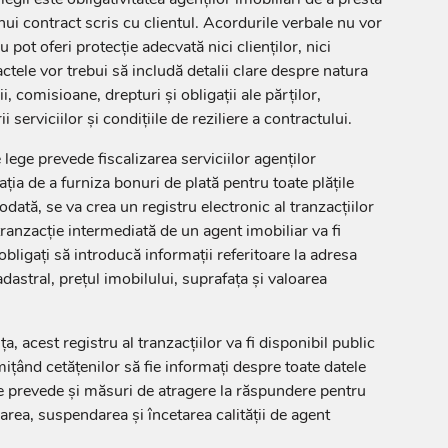
nui contract scris cu clientul. Acordurile verbale nu vor
pot oferi protecție adecvată nici clienților, nici
actele vor trebui să includă detalii clare despre natura
ii, comisioane, drepturi și obligații ale părților,
i serviciilor și condițiile de reziliere a contractului.
ege prevede fiscalizarea serviciilor agenților
ția de a furniza bonuri de plată pentru toate plățile
odată, se va crea un registru electronic al tranzacțiilor
 tranzacție intermediată de un agent imobiliar va fi
 obligați să introducă informații referitoare la adresa
astral, prețul imobilului, suprafața și valoarea
, acest registru al tranzacțiilor va fi disponibil public
ițând cetățenilor să fie informați despre toate datele
ge prevede și măsuri de atragere la răspundere pentru
narea, suspendarea și încetarea calității de agent