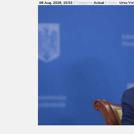
06 Aug. 2026, 15:53
// Categoria:
Actual
// Autor:
Ursu Vic