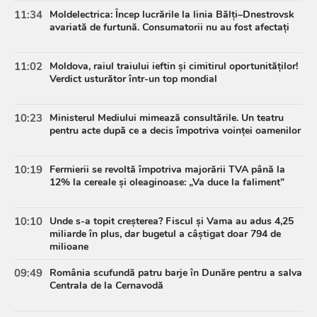
11:34
Moldelectrica: Încep lucrările la linia Bălți–Dnestrovsk
avariată de furtună. Consumatorii nu au fost afectați
11:02
Moldova, raiul traiului ieftin și cimitirul oportunităților!
Verdict usturător într-un top mondial
10:23
Ministerul Mediului mimează consultările. Un teatru
pentru acte după ce a decis împotriva voinței oamenilor
10:19
Fermierii se revoltă împotriva majorării TVA până la
12% la cereale și oleaginoase: „Va duce la faliment”
10:10
Unde s-a topit creșterea? Fiscul și Vama au adus 4,25
miliarde în plus, dar bugetul a câștigat doar 794 de
milioane
09:49
România scufundă patru barje în Dunăre pentru a salva
Centrala de la Cernavodă