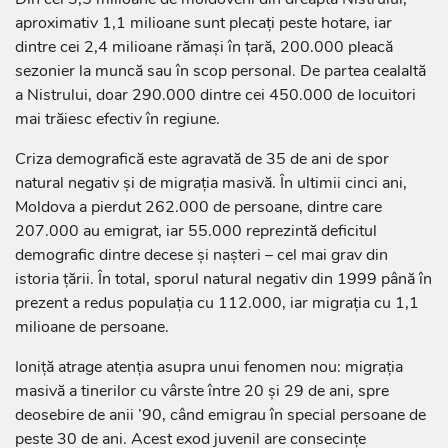
aproximativ 1,1 milioane sunt plecați peste hotare, iar
dintre cei 2,4 milioane rămași în țară, 200.000 pleacă
sezonier la muncă sau în scop personal. De partea cealaltă
a Nistrului, doar 290.000 dintre cei 450.000 de locuitori
mai trăiesc efectiv în regiune.
Criza demografică este agravată de 35 de ani de spor
natural negativ și de migrația masivă. În ultimii cinci ani,
Moldova a pierdut 262.000 de persoane, dintre care
207.000 au emigrat, iar 55.000 reprezintă deficitul
demografic dintre decese și nașteri – cel mai grav din
istoria țării. În total, sporul natural negativ din 1999 până în
prezent a redus populația cu 112.000, iar migrația cu 1,1
milioane de persoane.
Ioniță atrage atenția asupra unui fenomen nou: migrația
masivă a tinerilor cu vârste între 20 și 29 de ani, spre
deosebire de anii ’90, când emigrau în special persoane de
peste 30 de ani. Acest exod juvenil are consecințe