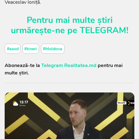
Veaceslav Ioniță.
Pentru mai multe știri
urmărește-ne pe
TELEGRAM
!
#exod
#tineri
#Moldova
Abonează-te la
Telegram Realitatea.md
pentru mai
multe știri.