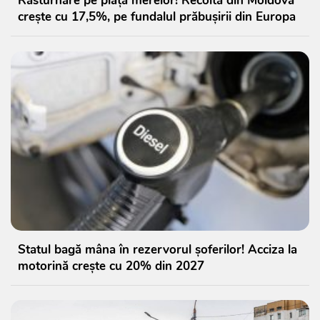
Răsturnare pe piața merelor! Recolta din Moldova
crește cu 17,5%, pe fundalul prăbușirii din Europa
Statul bagă mâna în rezervorul șoferilor! Acciza la
motorină crește cu 20% din 2027