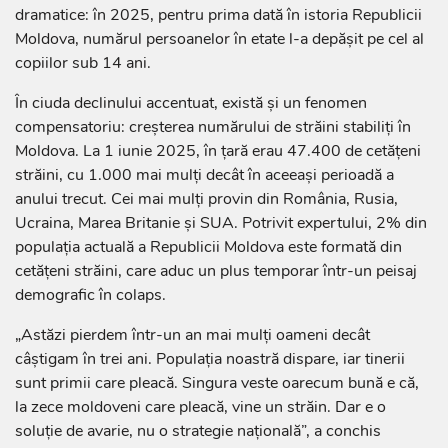
dramatice: în 2025, pentru prima dată în istoria Republicii
Moldova, numărul persoanelor în etate l-a depășit pe cel al
copiilor sub 14 ani.
În ciuda declinului accentuat, există și un fenomen
compensatoriu: creșterea numărului de străini stabiliți în
Moldova. La 1 iunie 2025, în țară erau 47.400 de cetățeni
străini, cu 1.000 mai mulți decât în aceeași perioadă a
anului trecut. Cei mai mulți provin din România, Rusia,
Ucraina, Marea Britanie și SUA. Potrivit expertului, 2% din
populația actuală a Republicii Moldova este formată din
cetățeni străini, care aduc un plus temporar într-un peisaj
demografic în colaps.
„Astăzi pierdem într-un an mai mulți oameni decât
câștigam în trei ani. Populația noastră dispare, iar tinerii
sunt primii care pleacă. Singura veste oarecum bună e că,
la zece moldoveni care pleacă, vine un străin. Dar e o
soluție de avarie, nu o strategie națională”, a conchis