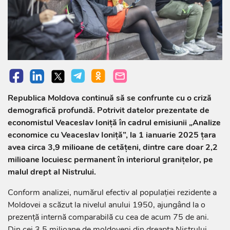
Republica Moldova continuă să se confrunte cu o criză
demografică profundă. Potrivit datelor prezentate de
economistul Veaceslav Ioniță în cadrul emisiunii „Analize
economice cu Veaceslav Ioniță”, la 1 ianuarie 2025 țara
avea circa 3,9 milioane de cetățeni, dintre care doar 2,2
milioane locuiesc permanent în interiorul granițelor, pe
malul drept al Nistrului.
Conform analizei, numărul efectiv al populației rezidente a
Moldovei a scăzut la nivelul anului 1950, ajungând la o
prezență internă comparabilă cu cea de acum 75 de ani.
Din cei 3,5 milioane de moldoveni din dreapta Nistrului,