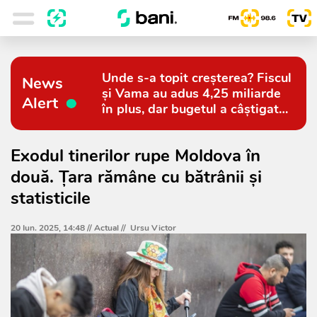
Unde s-a topit creșterea? Fiscul
News
și Vama au adus 4,25 miliarde
Alert
în plus, dar bugetul a câștigat
doar 794 de milioane
Exodul tinerilor rupe Moldova în
două. Țara rămâne cu bătrânii și
statisticile
20 Iun. 2025, 14:48 //
Actual
//
Ursu Victor