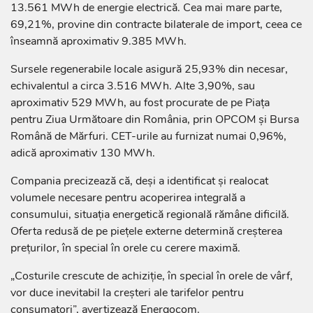
13.561 MWh de energie electrică. Cea mai mare parte,
69,21%, provine din contracte bilaterale de import, ceea ce
înseamnă aproximativ 9.385 MWh.
Sursele regenerabile locale asigură 25,93% din necesar,
echivalentul a circa 3.516 MWh. Alte 3,90%, sau
aproximativ 529 MWh, au fost procurate de pe Piața
pentru Ziua Următoare din România, prin OPCOM și Bursa
Română de Mărfuri. CET-urile au furnizat numai 0,96%,
adică aproximativ 130 MWh.
Compania precizează că, deși a identificat și realocat
volumele necesare pentru acoperirea integrală a
consumului, situația energetică regională rămâne dificilă.
Oferta redusă de pe piețele externe determină creșterea
prețurilor, în special în orele cu cerere maximă.
„Costurile crescute de achiziție, în special în orele de vârf,
vor duce inevitabil la creșteri ale tarifelor pentru
consumatori”, avertizează Energocom.