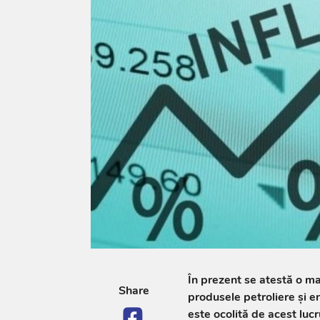
În prezent se atestă o ma
Share
produsele petroliere și e
este ocolită de acest lucr