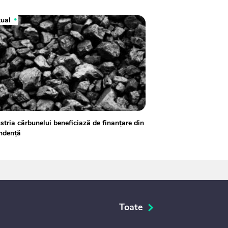
tual
stria cărbunelui beneficiază de finanţare din
ndenţă
Toate