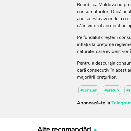
Republica Moldova nu prod
consumatorilor. Dacă anul 
anul acesta avem deja rec
că în viitorul apropiat ne
Pe fundalul creșterii cons
inflația la prețurile reglem
naturale, care evident vor 
Pentru a descuraja consum
oară consecutiv în acest an
majorării prețurilor.
#consum
#preturi
#s
Abonează-te la
Telegram
Alte recomandări