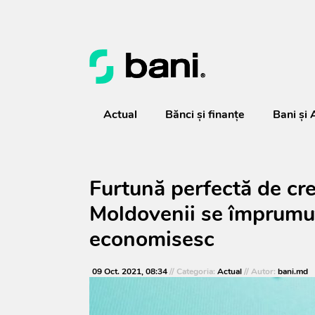
Actual
Bănci şi finanţe
Bani și 
Furtună perfectă de creș
Moldovenii se împrumu
economisesc
09 Oct. 2021, 08:34
// Categoria:
Actual
// Autor:
bani.md