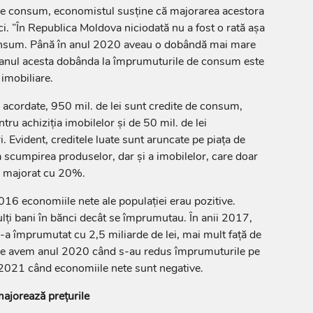
 de consum, economistul susține că majorarea acestora
ci. ”În Republica Moldova niciodată nu a fost o rată așa
consum. Până în anul 2020 aveau o dobândă mai mare
ar anul acesta dobânda la împrumuturile de consum este
 imobiliare.
 acordate, 950 mil. de lei sunt credite de consum,
tru achiziția imobilelor și de 50 mil. de lei
. Evident, creditele luate sunt aruncate pe piața de
 scumpirea produselor, dar și a imobilelor, care doar
au majorat cu 20%.
2016 economiile nete ale populației erau pozitive.
ți bani în bănci decât se împrumutau. În anii 2017,
a împrumutat cu 2,5 miliarde de lei, mai mult față de
re avem anul 2020 când s-au redus împrumuturile pe
 2021 când economiile nete sunt negative.
ajorează prețurile