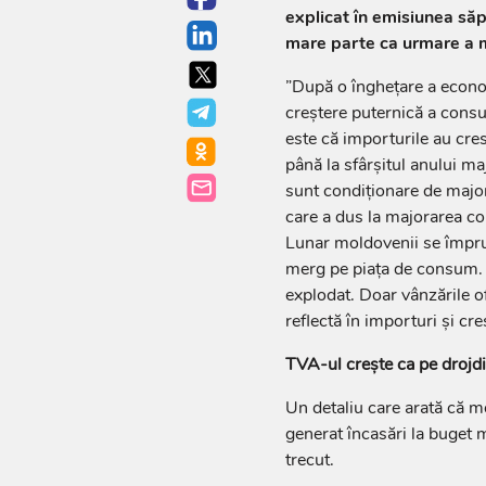
explicat în emisiunea să
mare parte ca urmare a m
”După o înghețare a econo
creștere puternică a consu
este că importurile au cre
până la sfârșitul anului ma
sunt condiționare de majora
care a dus la majorarea c
Lunar moldovenii se împrum
merg pe piața de consum. 
explodat. Doar vânzările ofi
reflectă în importuri și creș
TVA-ul crește ca pe drojdi
Un detaliu care arată că 
generat încasări la buget 
trecut.