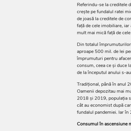
Referindu-se la creditele
crește pe fundalul ratei mi
de joasă la creditele de 
față de cele imobiliare, i
mult mai mică față de cele
Din totalul împrumuturilor
aproape 500 mil. de lei pen
împrumuturi pentru afaceri
consum, ceea ce și duce la
de la începutul anului s-
Tradițional, până în anul 
Oamenii depozitau mai mul
2018 și 2019, populația s-
cât au economist după ca
fundalul pandemiei. Iar în
Consumul în ascensiune m