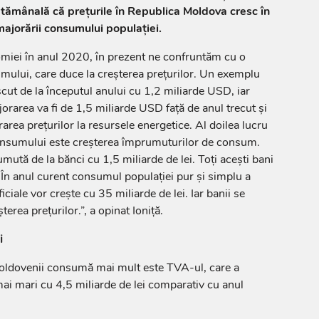
ptămânală că prețurile în Republica Moldova cresc în
ajorării consumului populației.
miei în anul 2020, în prezent ne confruntăm cu o
mului, care duce la creșterea prețurilor. Un exemplu
scut de la începutul anului cu 1,2 miliarde USD, iar
jorarea va fi de 1,5 miliarde USD față de anul trecut și
rea prețurilor la resursele energetice. Al doilea lucru
onsumului este creșterea împrumuturilor de consum.
ută de la bănci cu 1,5 miliarde de lei. Toți acești bani
În anul curent consumul populației pur și simplu a
ciale vor crește cu 35 miliarde de lei. Iar banii se
terea prețurilor.”, a opinat Ioniță.
i
moldovenii consumă mai mult este TVA-ul, care a
mai mari cu 4,5 miliarde de lei comparativ cu anul