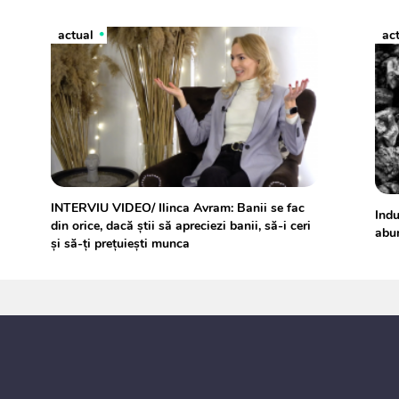
actual
ac
INTERVIU VIDEO/ Ilinca Avram: Banii se fac
Indu
din orice, dacă știi să apreciezi banii, să-i ceri
abu
și să-ți prețuiești munca