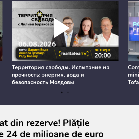
Территория свободы. Испытание на
Conf
прочность: энергия, вода и
mini
безопасность Молдовы
Tofa
prev
anul
cons
t din rezerve! Plățile
e 24 de milioane de euro