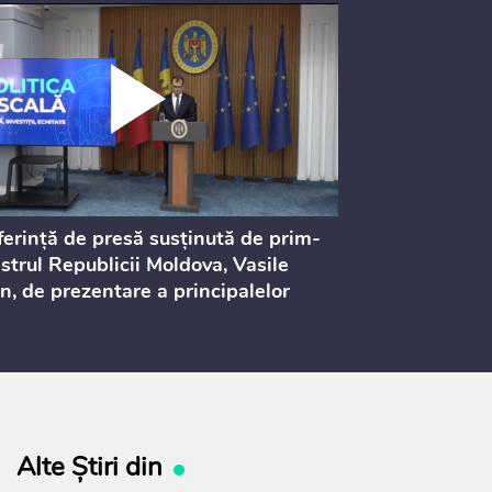
erință de presă susținută de prim-
Ședința Consi
strul Republicii Moldova, Vasile
Procurorilor
n, de prezentare a principalelor
ederi ale politicii fiscale pentru
 2027, care urmează să fie supusă
ultărilor publice
Alte Știri din