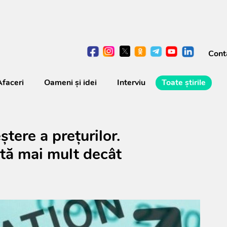
Cont
Afaceri
Oameni şi idei
Interviu
Toate știrile
tere a prețurilor.
tă mai mult decât