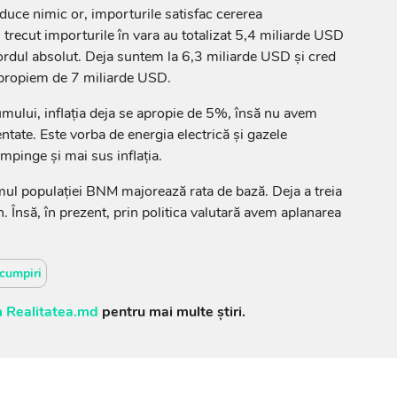
uce nimic or, importurile satisfac cererea
trecut importurile în vara au totalizat 5,4 miliarde USD
ordul absolut. Deja suntem la 6,3 miliarde USD și cred
 apropiem de 7 miliarde USD.
umului, inflația deja se apropie de 5%, însă nu avem
entate. Este vorba de energia electrică și gazele
împinge și mai sus inflația.
ul populației BNM majorează rata de bază. Deja a treia
. Însă, în prezent, prin politica valutară avem aplanarea
cumpiri
 Realitatea.md
pentru mai multe știri.