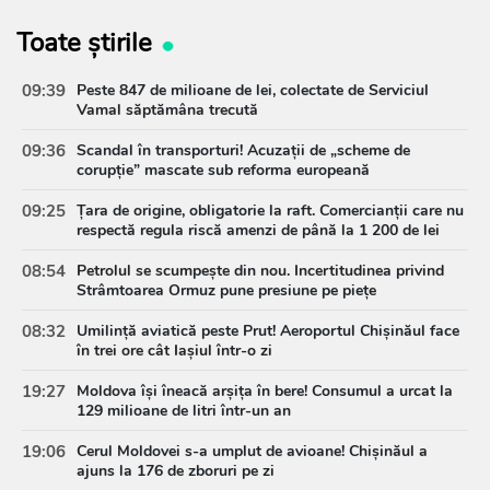
Toate știrile
09:39
Peste 847 de milioane de lei, colectate de Serviciul
Vamal săptămâna trecută
09:36
Scandal în transporturi! Acuzații de „scheme de
corupție” mascate sub reforma europeană
09:25
Țara de origine, obligatorie la raft. Comercianții care nu
respectă regula riscă amenzi de până la 1 200 de lei
08:54
Petrolul se scumpește din nou. Incertitudinea privind
Strâmtoarea Ormuz pune presiune pe piețe
08:32
Umilință aviatică peste Prut! Aeroportul Chișinăul face
în trei ore cât Iașiul într-o zi
19:27
Moldova își îneacă arșița în bere! Consumul a urcat la
129 milioane de litri într-un an
19:06
Cerul Moldovei s-a umplut de avioane! Chișinăul a
ajuns la 176 de zboruri pe zi