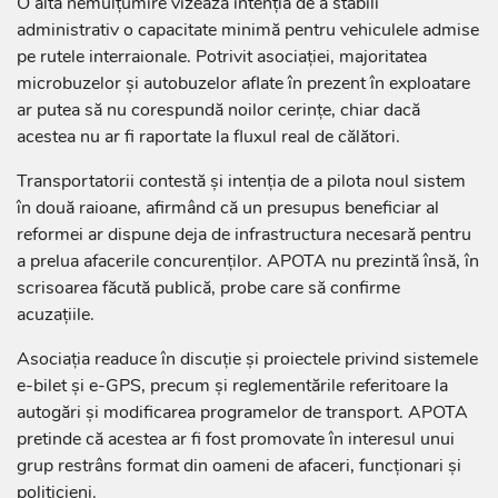
O altă nemulțumire vizează intenția de a stabili
administrativ o capacitate minimă pentru vehiculele admise
pe rutele interraionale. Potrivit asociației, majoritatea
microbuzelor și autobuzelor aflate în prezent în exploatare
ar putea să nu corespundă noilor cerințe, chiar dacă
acestea nu ar fi raportate la fluxul real de călători.
Transportatorii contestă și intenția de a pilota noul sistem
în două raioane, afirmând că un presupus beneficiar al
reformei ar dispune deja de infrastructura necesară pentru
a prelua afacerile concurenților. APOTA nu prezintă însă, în
scrisoarea făcută publică, probe care să confirme
acuzațiile.
Asociația readuce în discuție și proiectele privind sistemele
e-bilet și e-GPS, precum și reglementările referitoare la
autogări și modificarea programelor de transport. APOTA
pretinde că acestea ar fi fost promovate în interesul unui
grup restrâns format din oameni de afaceri, funcționari și
politicieni.