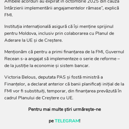
Ambele acorduri au expirat în octombrie 2025 din cauza
întârzierii implementării angajamentelor rămase”, explică
FMI.
Instituția internațională asigură că își menține sprijinul
pentru Moldova, inclusiv prin colaborarea cu Planul de
Aderare la UE și de Creștere.
Menționăm că pentru a primi finanţarea de la FMI, Guvernul
Recean s-a angajat să implementeze o serie de reforme –
de la justiţie la economie şi sistem bancar.
Victoria Belous, deputata PAS și fostă ministră a
Finanțelor, a declarat anterior că banii planificați inițial de la
FMI vor fi substituiți, temporar, din finanțarea prevăzută în
cadrul Planului de Creștere cu UE.
Pentru mai multe știri urmărește-ne
pe
TELEGRAM
!