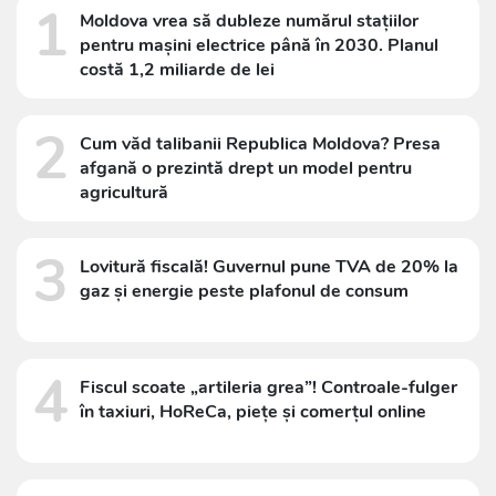
1
Moldova vrea să dubleze numărul stațiilor
pentru mașini electrice până în 2030. Planul
costă 1,2 miliarde de lei
2
Cum văd talibanii Republica Moldova? Presa
afgană o prezintă drept un model pentru
agricultură
3
Lovitură fiscală! Guvernul pune TVA de 20% la
gaz și energie peste plafonul de consum
4
Fiscul scoate „artileria grea”! Controale-fulger
în taxiuri, HoReCa, piețe și comerțul online