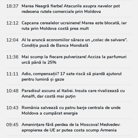
18:37
Marea Neagră fierbe! Atacurile asupra navelor pot
redesena rutele comerciale prin Moldova
12:12
Capcana cerealelor ucrainene! Marea este blocată, iar
ruta prin Moldova costă prea mult
12:04
AI le aruncă economiilor sărace un „colac de salvare”.
Condiția pusă de Banca Mondială
11:36
Mai scump la fiecare pulverizare! Acciza la parfumuri
urcă până la 25%
11:11
Adio, compensații? 17 sate riscă să piardă ajutorul
pentru lumină și gaze
10:48
Paradisul ascuns al Italiei. Insula care rivalizează cu
Amalfi, dar costă mai puțin
10:43
România salvează cu patru barje centrala de unde
Moldova a cumpărat energie
09:45
Amenințare fără perdea de la Moscova! Medvedev:
apropierea de UE ar putea costa scump Armenia