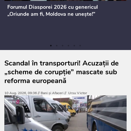
Forumul Diasporei 2026 cu genericul
„Oriunde am fi, Moldova ne unește!”
Scandal în transporturi! Acuzații de
„scheme de corupție” mascate sub
reforma europeană
10 Aug. 2026, 09:36 //
Bani și Afaceri
//
Ursu Victor