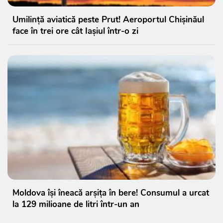
Umilință aviatică peste Prut! Aeroportul Chișinăul
face în trei ore cât Iașiul într-o zi
Moldova își îneacă arșița în bere! Consumul a urcat
la 129 milioane de litri într-un an