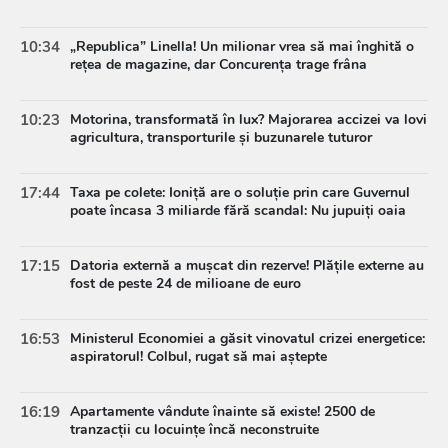
10:34
„Republica” Linella! Un milionar vrea să mai înghită o
rețea de magazine, dar Concurența trage frâna
10:23
Motorina, transformată în lux? Majorarea accizei va lovi
agricultura, transporturile și buzunarele tuturor
17:44
Taxa pe colete: Ioniță are o soluție prin care Guvernul
poate încasa 3 miliarde fără scandal: Nu jupuiți oaia
17:15
Datoria externă a mușcat din rezerve! Plățile externe au
fost de peste 24 de milioane de euro
16:53
Ministerul Economiei a găsit vinovatul crizei energetice:
aspiratorul! Colbul, rugat să mai aștepte
16:19
Apartamente vândute înainte să existe! 2500 de
tranzacții cu locuințe încă neconstruite