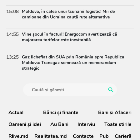
15:08
Moldova, în calea unui tsunami logistic! Mii de
camioane din Ucraina caută rute alternative
14:55
Vine șocul în facturi! Energocom avertizează că
majorarea tarifelor este inevitabilă
13:25
Gaz lichefiat din SUA prin România spre Republica
Moldova: Transgaz semnează un memorandum
strategic
Actual
Bănci şi finanţe
Bani și Afaceri
Oameni şi idei
Au Bani
Interviu
Toate știrile
Rlive.md
Realitatea.md
Contacte
Pub
Carieră