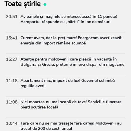
Toate știrile
20:51
Avioanele și mașinile se intersectează în 11 puncte!
Aeroportul răspunde cu „hârtii” în loc de măsuri
15:41
Curent avem, dar la preț mare! Energocom avertizează:
energia din import rămâne scumpă
15:27
Atenție pentru moldovenii care pleacă în vacanță în
Bulgaria și Grecia: prețurile în leva dispar din magazine
11:18
Apartament mic, impozit de lux! Guvernul schimbă
regulile averii
11:08
Nici moartea nu mai scapă de taxe! Serviciile funerare
pierd scutirea locală
10:44
Țara care nu se mai trezește fără cafea! Moldovenii au
trecut de 200 de cești anual