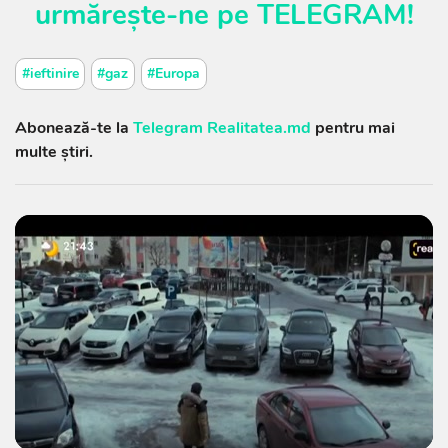
urmărește-ne pe
TELEGRAM
!
#ieftinire
#gaz
#Europa
Abonează-te la
Telegram Realitatea.md
pentru mai
multe știri.