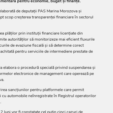
mentară pentru economie, buget și finanțe.
st elaborată de deputații PAS Marina Morozova și
pt scop creșterea transparenței financiare în sectorul
a plăților prin instituții financiare licențiate din
te autorităților să monitorizeze mai eficient fluxurile
iscurile de evaziune fiscală și să determine corect
achitată pentru serviciile de intermediere prestate de
va elabora o procedură specială privind suspendarea și
latformelor electronice de management care operează pe
va.
rirea sancțiunilor pentru platformele care permit
xi cu automobile neînregistrate în Registrul operatorilor
.
2 luni vor fi constatate cel puțin cinci cazuri de