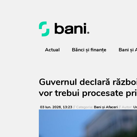
Actual
Bănci şi finanţe
Bani și 
Guvernul declară război 
vor trebui procesate pr
03 Iun. 2026, 13:23
// Categoria:
Bani și Afaceri
// Autor:
Ur