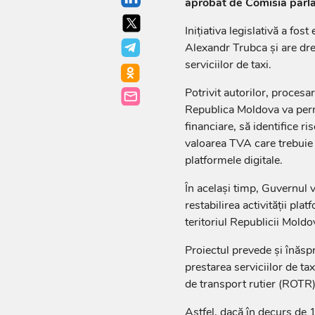
aprobat de Comisia parla
Inițiativa legislativă a fo
Alexandr Trubca și are dre
serviciilor de taxi.
Potrivit autorilor, procesare
Republica Moldova va permi
financiare, să identifice r
valoarea TVA care trebuie 
platformele digitale.
În același timp, Guvernul 
restabilirea activității p
teritoriul Republicii Moldo
Proiectul prevede și înăsp
prestarea serviciilor de ta
de transport rutier (ROTR)
Astfel, dacă în decurs de 1