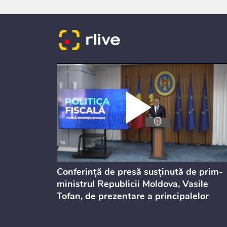
dicată
Conferință de presă susținută de prim-
culație
ministrul Republicii Moldova, Vasile
Tofan, de prezentare a principalelor
prevederi ale politicii fiscale pentru
anul 2027, care urmează să fie supusă