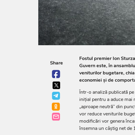
Fostul premier Ion Sturz
Share
Guvern este, în ansamblu,
veniturilor bugetare, chi
economiei și de comporta
Într-o analiză publicată p
inițial pentru a aduce mai 
„aproape neutră” din punct 
vor reduce veniturile buget
modificări vor genera înca
însemna un câștig net de 1