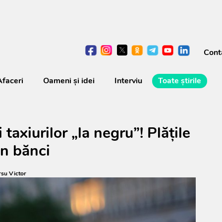
Cont
Afaceri
Oameni şi idei
Interviu
Toate știrile
taxiurilor „la negru”! Plățile
in bănci
su Victor