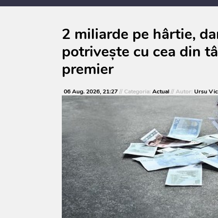
consultărilor publice
2 miliarde pe hârtie, d
potrivește cu cea din t
premier
06 Aug. 2026, 21:27
// Categoria:
Actual
// Autor:
Ursu Vic