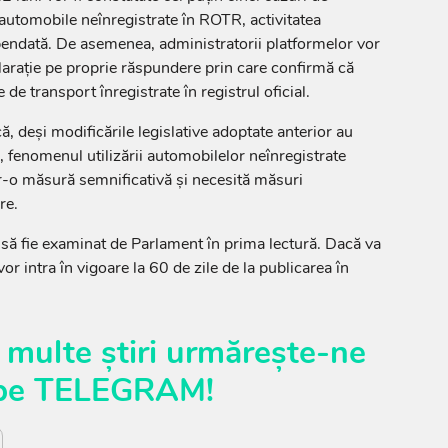
automobile neînregistrate în ROTR, activitatea
pendată. De asemenea, administratorii platformelor vor
clarație pe proprie răspundere prin care confirmă că
 de transport înregistrate în registrul oficial.
că, deși modificările legislative adoptate anterior au
, fenomenul utilizării automobilelor neînregistrate
tr-o măsură semnificativă și necesită măsuri
re.
să fie examinat de Parlament în prima lectură. Dacă va
vor intra în vigoare la 60 de zile de la publicarea în
 multe știri urmărește-ne
pe
TELEGRAM
!