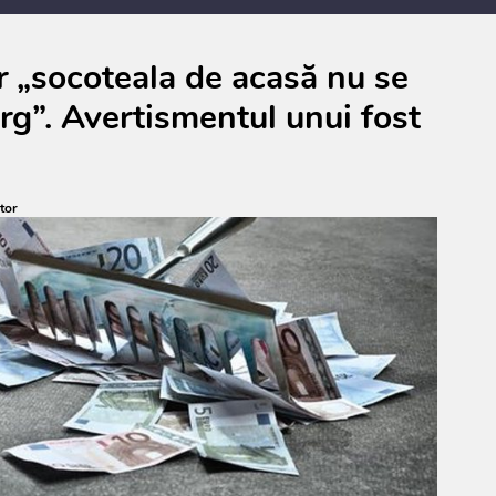
ar „socoteala de acasă nu se
ârg”. Avertismentul unui fost
tor