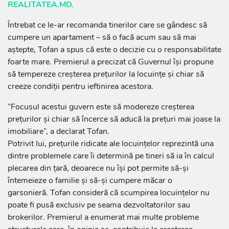
REALITATEA.MD.
Întrebat ce le-ar recomanda tinerilor care se gândesc să
cumpere un apartament – să o facă acum sau să mai
aștepte, Tofan a spus că este o decizie cu o responsabilitate
foarte mare. Premierul a precizat că Guvernul își propune
să tempereze creșterea prețurilor la locuințe și chiar să
creeze condiții pentru ieftinirea acestora.
”Focusul acestui guvern este să modereze creșterea
prețurilor și chiar să încerce să aducă la prețuri mai joase la
imobiliare”, a declarat Tofan.
Potrivit lui, prețurile ridicate ale locuințelor reprezintă una
dintre problemele care îi determină pe tineri să ia în calcul
plecarea din țară, deoarece nu își pot permite să-și
întemeieze o familie și să-și cumpere măcar o
garsonieră. Tofan consideră că scumpirea locuințelor nu
poate fi pusă exclusiv pe seama dezvoltatorilor sau
brokerilor. Premierul a enumerat mai multe probleme