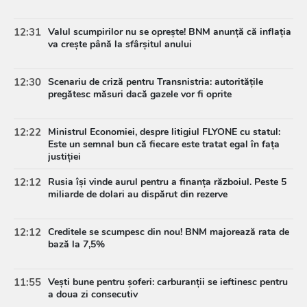
12:31
Valul scumpirilor nu se oprește! BNM anunță că inflația
va crește până la sfârșitul anului
12:30
Scenariu de criză pentru Transnistria: autoritățile
pregătesc măsuri dacă gazele vor fi oprite
12:22
Ministrul Economiei, despre litigiul FLYONE cu statul:
Este un semnal bun că fiecare este tratat egal în fața
justiției
12:12
Rusia își vinde aurul pentru a finanța războiul. Peste 5
miliarde de dolari au dispărut din rezerve
12:12
Creditele se scumpesc din nou! BNM majorează rata de
bază la 7,5%
11:55
Vești bune pentru șoferi: carburanții se ieftinesc pentru
a doua zi consecutiv