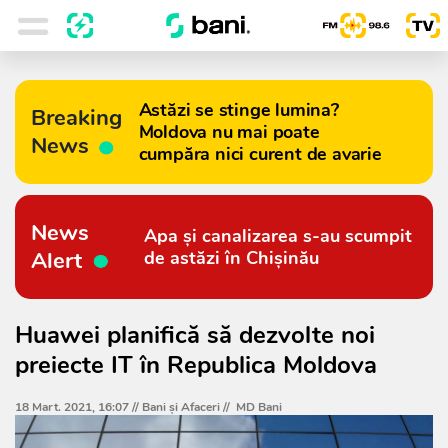
Astăzi se stinge lumina?
Breaking
Moldova nu mai poate
News
cumpăra nici curent de avarie
News
Apa și canalizarea s-au scumpit
Alert
de astăzi în Chișinău
Huawei planifică să dezvolte noi
preiecte IT în Republica Moldova
18 Mart. 2021, 16:07 //
Bani și Afaceri
//
MD Bani