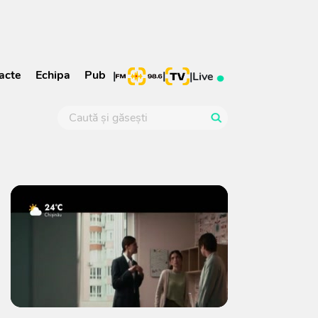
acte
Echipa
Pub
|
|
|
Live