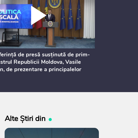
erință de presă susținută de prim-
Ședința Consi
strul Republicii Moldova, Vasile
Procurorilor
n, de prezentare a principalelor
ederi ale politicii fiscale pentru
 2027, care urmează să fie supusă
ultărilor publice
Alte Știri din