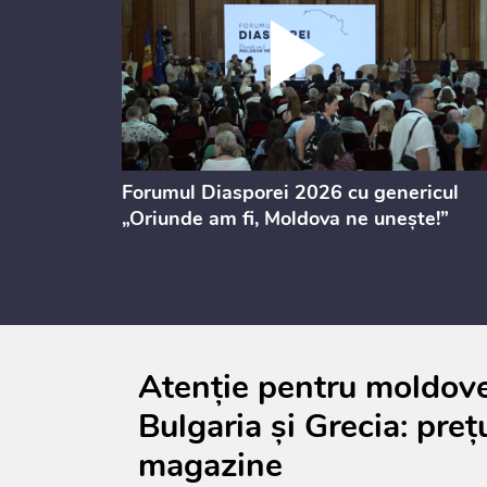
ectul de
Forumul Diasporei 2026 cu genericul
i
„Oriunde am fi, Moldova ne unește!”
Atenție pentru moldoven
Bulgaria și Grecia: prețu
magazine