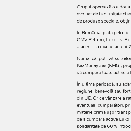
Grupul operează o a doua r
evoluat de la o unitate cla
de produse speciale, obțin
În România, piața petrolie
OMV Petrom, Lukoil și Rom
afaceri – la nivelul anului
Numai că, potrivit surselo
KazMunayGas (KMG), propri
să cumpere toate activele 
În ultima perioadă, au apăr
regiune, benevolă sau forța
din UE. Orice vânzare a raf
eventualii cumpărători, pr
materie primă ușor transp
de a cumpăra active Lukoil 
solidaritate de 60% introd