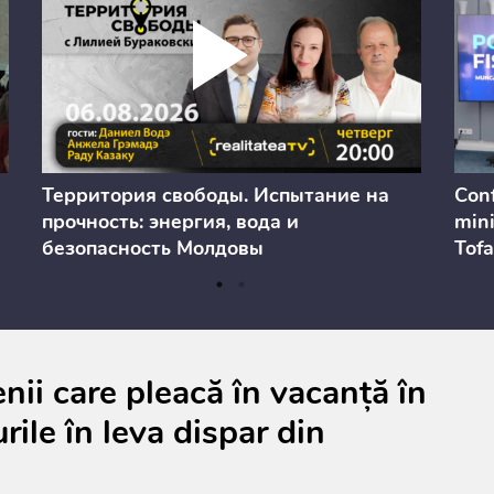
Территория свободы. Испытание на
Conf
прочность: энергия, вода и
mini
безопасность Молдовы
Tofa
prev
anul
cons
ii care pleacă în vacanță în
rile în leva dispar din