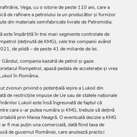
afinărie, Vega, cu o istorie de peste 110 ani, care a
sică de rafinare a petrolului la un producător și furnizor
ute din materiale semifabricate livrate de Petromidia.
ră este împărțită în trei mari segmente controlate de
petrol (deținută de KMG), cele trei companii având
 2021, de pildă – de peste 41 de miliarde de lei.
r Gândul, compania kazahă de petrol şi gaze
etarul Rompetrol, apasă pedala de accelerație și vrea
Lukoil în România.
ut zvonuri privind o potențială ieșire a Lukoil din
tă de restricțiile impuse de Ue sau de statele naționale
inăriilor Lukoil este însă îngreunată de faptul că
intre care s-ar putea număra și KMG, trebuie să dețină
ortabilă prin Marea Neagră. O eventuală decizie a KMG
ar fi mai puțin una comercială, dată fiind taxa de
usă de guvernul României, care anulează practici