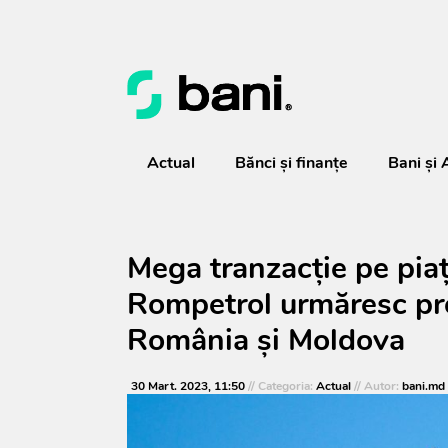
Actual
Bănci şi finanţe
Bani și 
Mega tranzacție pe piaț
Rompetrol urmăresc pre
România și Moldova
30 Mart. 2023, 11:50
// Categoria:
Actual
// Autor:
bani.md