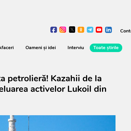
Cont
Afaceri
Oameni şi idei
Interviu
Toate știrile
a petrolieră! Kazahii de la
luarea activelor Lukoil din