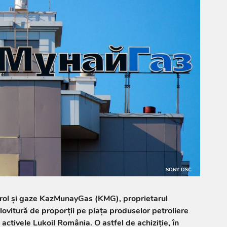
SONY DSC
ol şi gaze KazMunayGas (KMG), proprietarul
ovitură de proporții pe piața produselor petroliere
 activele Lukoil România. O astfel de achiziție, în