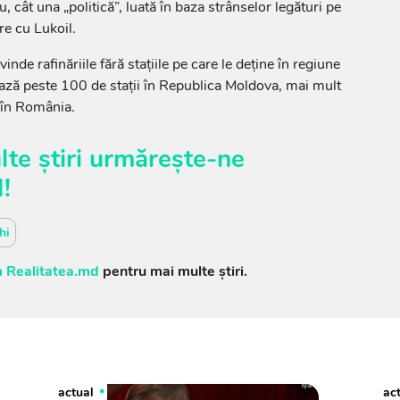
, cât una „politică”, luată în baza strânselor legături pe
e cu Lukoil.
vinde rafinăriile fără stațiile pe care le deține în regiune
rează peste 100 de stații în Republica Moldova, mai mult
 în România.
te știri urmărește-ne
M
!
hi
 Realitatea.md
pentru mai multe știri.
actual
ac