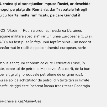
 Ucraina și al sancțiunilor impuse Rusiei, ar deschide
pol pe piața din România, dar în spatele întregii
u cu foarte multe ramificații, pe care Gândul îl
022, Vladimir Putin a ordonat invadarea Ucrainei,
țiune militară specială”, iar Uniunea Europeană (UE) și
TO) au fost puse în fața unui fapt împlinit – un nedorit
ansformat în realitate pe continentul european, scrie
a impus sancțiuni economice dure Federației Ruse, în
te, exportul de petrol al Moscovei. S-a dorit, de la bun
e la ţiţeiul şi produsele petroliere de origine rusă,
 se aplică achiziţiilor de petrol din terţe ţări şi livrate
stfel de ţiţei este încărcat în/sau tranzitează Federaţia
ziția-cheie a KazMunayGas