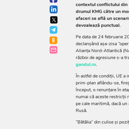
contextul conflictului din
drumul KMG către un mono
afaceri se află un scenari
devoalează punctual.
Pe data de 24 februarie 2
declanșând așa-zisa ”opera
Alianța Nord-Atlantică (NA
război de agresiune s-a tr
gandul.ro
.
În astfel de condiții, UE 
prim-plan aflându-se, fireș
început, o renunţare în etap
numai că aceste restricţii nu
pe cale maritimă, dacă un a
Rusă.
”Bătălia” din culise și po