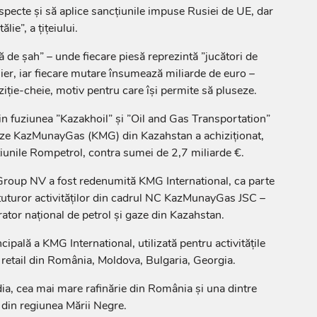
pecte și să aplice sancțiunile impuse Rusiei de UE, dar
lie”, a țițeiului.
 de șah” – unde fiecare piesă reprezintă ”jucători de
lier, iar fiecare mutare însumează miliarde de euro –
ie-cheie, motiv pentru care își permite să pluseze.
n fuziunea ”Kazakhoil” și ”Oil and Gas Transportation”
aze KazMunayGas (KMG) din Kazahstan a achiziționat,
iunile Rompetrol, contra sumei de 2,7 miliarde €.
roup NV a fost redenumită KMG International, ca parte
a tuturor activităților din cadrul NC KazMunayGas JSC –
rator național de petrol și gaze din Kazahstan.
pală a KMG International, utilizată pentru activitățile
i retail din România, Moldova, Bulgaria, Georgia.
a, cea mai mare rafinărie din România și una dintre
 din regiunea Mării Negre.