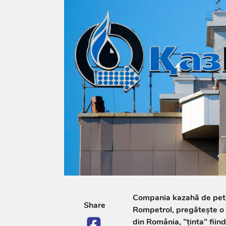
Compania kazahă de petr
Share
Rompetrol, pregătește o l
din România, ”ținta” fiind