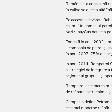
România s-a angajat să res
în culise se duce o altă ”bătă
Pe această adevărată ”tablă
calibru” în domeniul petro
KazMunayGas deține o poziț
Fondată în anul 2002 – pri
– compania de petrol și g
în anul 2007, 75% din acț
În anul 2014, Rompetrol G
a strategiei de integrare 
acționar al grupului și ope
Rompetrol este marca princi
de rafinare, petrochimie ș
Compania deține Petromidi
cele mai moderne rafinării