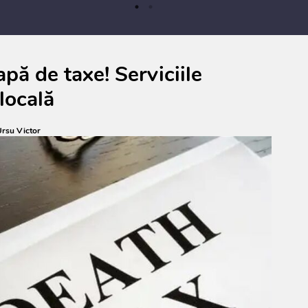
prev
anul
cons
pă de taxe! Serviciile
locală
rsu Victor