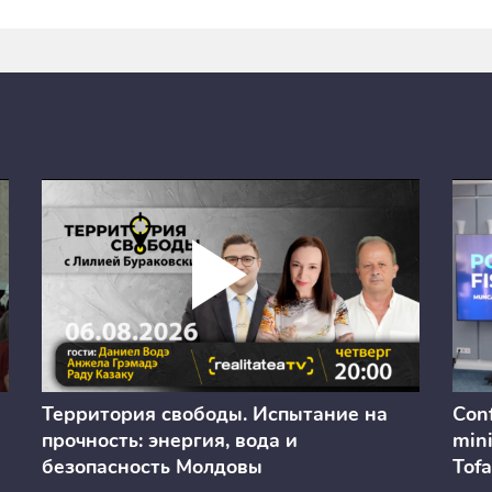
Территория свободы. Испытание на
Conf
прочность: энергия, вода и
mini
безопасность Молдовы
Tofa