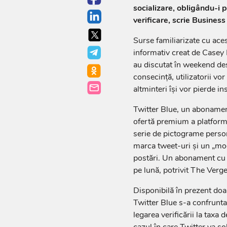
socializare, obligându-i p
verificare, scrie Business
Surse familiarizate cu ace
informativ creat de Casey 
au discutat în weekend des
consecinţă, utilizatorii vo
altminteri îşi vor pierde in
Twitter Blue, un abonament
ofertă premium a platformei,
serie de pictograme persona
marca tweet-uri şi un „mod
postări. Un abonament cu n
pe lună, potrivit The Verge
Disponibilă în prezent doa
Twitter Blue s-a confruntat 
legarea verificării la taxa
cazul în care Twitter va sol