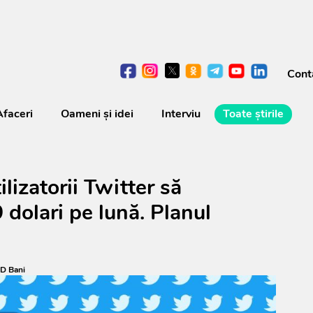
Cont
Afaceri
Oameni şi idei
Interviu
Toate știrile
lizatorii Twitter să
 dolari pe lună. Planul
D Bani