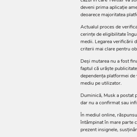
deveni prima aplicaţie ame
deoarece majoritatea platf
Actualul proces de verificar
cerinţe de eligibilitate îng
medii. Legarea verificării 
criterii mai clare pentru o
Deşi mutarea nu a fost fina
faptul că urăşte publicitat
dependenţa platformei de ve
mediu pe utilizator.
Duminică, Musk a postat pe 
dar nu a confirmat sau infi
În mediul online, răspunsul
întâmpinat în mare parte c
prezent insignele, susţinâ