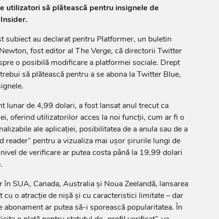
e utilizatori să plătească pentru insignele de
 Insider.
st subiect au declarat pentru Platformer, un buletin
Newton, fost editor al The Verge, că directorii Twitter
pre o posibilă modificare a platformei sociale. Drept
r trebui să plătească pentru a se abona la Twitter Blue,
signele.
 lunar de 4,99 dolari, a fost lansat anul trecut ca
 oferind utilizatorilor acces la noi funcţii, cum ar fi o
lizabile ale aplicaţiei, posibilitatea de a anula sau de a
 reader” pentru a vizualiza mai uşor şirurile lungi de
ivel de verificare ar putea costa până la 19,99 dolari
.
r în SUA, Canada, Australia şi Noua Zeelandă, lansarea
cu o atracţie de nişă şi cu caracteristici limitate – dar
 de abonament ar putea să-i sporească popularitatea. În
icita o plată pentru statutul de „profil verificat”, va