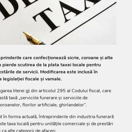
reprinderile care confecționează sicrie, coroane și alte
 pierde scutirea de la plata taxei locale pentru
estările de servicii. Modificarea este inclusă în
 legislației fiscale și vamale.
ea literei g) din articolul 295 al Codului fiscal, care
tă taxă „serviciile funerare și serviciile de
roanelor, florilor artificiale, ghirlandelor”.
t în forma actuală, întreprinderile din industria funerară
ite taxa locală pentru unitățile comerciale și de prestări
i ca alte categorii de afaceri.