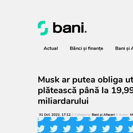
Actual
Bănci şi finanţe
Bani și 
Musk ar putea obliga uti
plătească până la 19,99
miliardarului
31 Oct. 2022, 17:12
// Categoria:
Bani și Afaceri
// Autor:
M