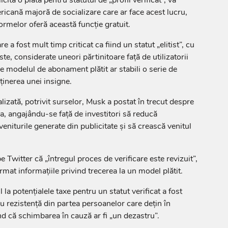
ricană majoră de socializare care ar face acest lucru,
ormelor oferă această funcţie gratuit.
e a fost mult timp criticat ca fiind un statut „elitist”, cu
uste, considerate uneori părtinitoare faţă de utilizatorii
de modelul de abonament plătit ar stabili o serie de
bţinerea unei insigne.
lizată, potrivit surselor, Musk a postat în trecut despre
ea, angajându-se faţă de investitori să reducă
niturile generate din publicitate şi să crească venitul
Twitter că „întregul proces de verificare este revizuit”,
rmat informaţiile privind trecerea la un model plătit.
 la potenţialele taxe pentru un statut verificat a fost
u rezistenţă din partea persoanelor care deţin în
nd că schimbarea în cauză ar fi „un dezastru”.