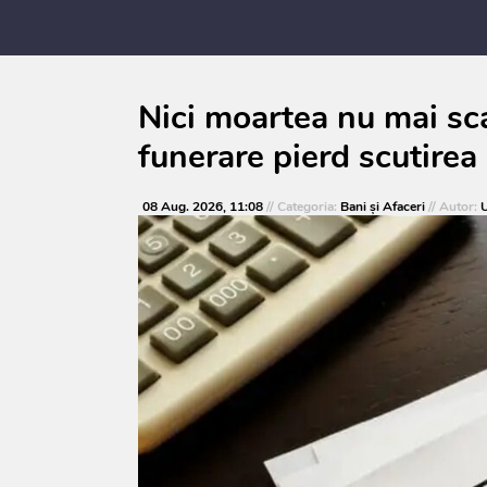
Nici moartea nu mai sca
funerare pierd scutirea 
08 Aug. 2026, 11:08
// Categoria:
Bani și Afaceri
// Autor:
U