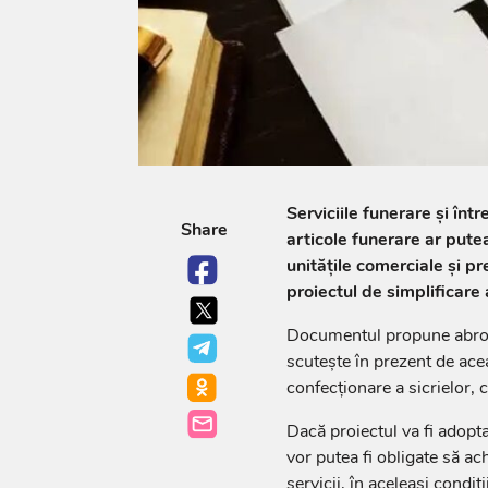
Serviciile funerare și înt
Share
articole funerare ar putea
unitățile comerciale și pr
proiectul de simplificare a
Documentul propune abrogar
scutește în prezent de aceas
confecționare a sicrielor, co
Dacă proiectul va fi adopta
vor putea fi obligate să ach
servicii, în aceleași condiți