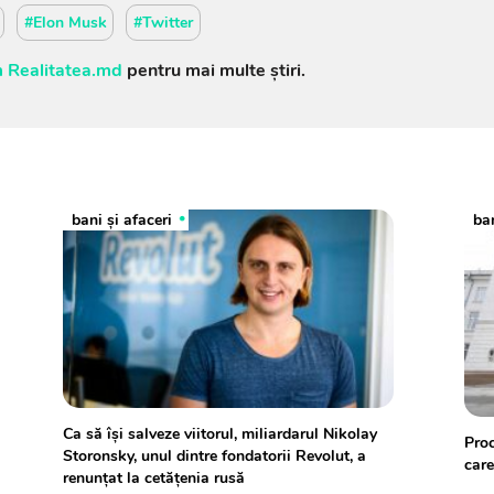
#Elon Musk
#Twitter
 Realitatea.md
pentru mai multe știri.
bani și afaceri
ban
Ca să îşi salveze viitorul, miliardarul Nikolay
Proc
Storonsky, unul dintre fondatorii Revolut, a
care
renunţat la cetăţenia rusă