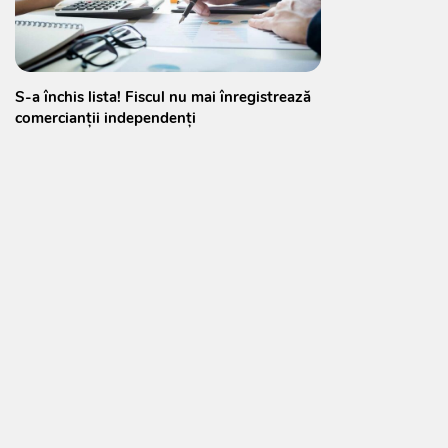
S-a închis lista! Fiscul nu mai înregistrează
comercianții independenți