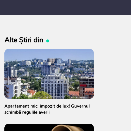
ederi ale politicii fiscale pentru
 2027, care urmează să fie supusă
ultărilor publice
Alte Știri din
Apartament mic, impozit de lux! Guvernul
schimbă regulile averii