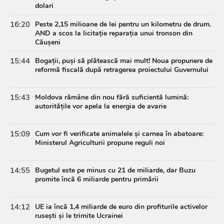
dolari
16:20
Peste 2,15 milioane de lei pentru un kilometru de drum.
AND a scos la licitație reparația unui tronson din
Căușeni
15:44
Bogații, puși să plătească mai mult! Noua propunere de
reformă fiscală după retragerea proiectului Guvernului
15:43
Moldova rămâne din nou fără suficientă lumină:
autoritățile vor apela la energia de avarie
15:09
Cum vor fi verificate animalele și carnea în abatoare:
Ministerul Agriculturii propune reguli noi
14:55
Bugetul este pe minus cu 21 de miliarde, dar Buzu
promite încă 6 miliarde pentru primării
14:12
UE ia încă 1,4 miliarde de euro din profiturile activelor
rusești și le trimite Ucrainei