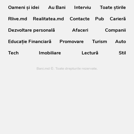
Oameni şi idei
Au Bani
Interviu
Toate știrile
Rlive.md
Realitatea.md
Contacte
Pub
Carieră
Dezvoltare personală
Afaceri
Companii
Educație Financiară
Promovare
Turism
Auto
Tech
Imobiliare
Lectură
Stil
Bani.md ©. Toate drepturile rezervate.