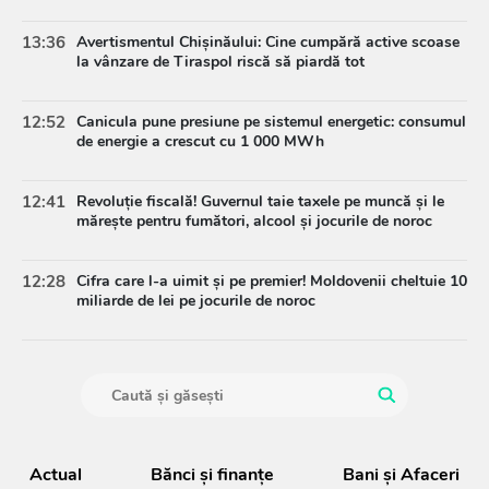
13:36
Avertismentul Chișinăului: Cine cumpără active scoase
la vânzare de Tiraspol riscă să piardă tot
12:52
Canicula pune presiune pe sistemul energetic: consumul
de energie a crescut cu 1 000 MWh
12:41
Revoluție fiscală! Guvernul taie taxele pe muncă și le
mărește pentru fumători, alcool și jocurile de noroc
12:28
Cifra care l-a uimit și pe premier! Moldovenii cheltuie 10
miliarde de lei pe jocurile de noroc
Actual
Bănci şi finanţe
Bani și Afaceri