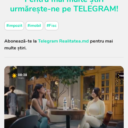
urmărește-ne pe
TELEGRAM
!
#impozit
#imobil
#Fisc
Abonează-te la
Telegram Realitatea.md
pentru mai
multe știri.