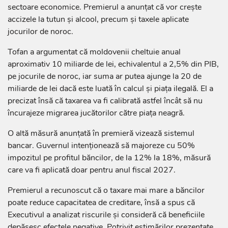
sectoare economice. Premierul a anunțat că vor crește
accizele la tutun și alcool, precum și taxele aplicate
jocurilor de noroc.
Tofan a argumentat că moldovenii cheltuie anual
aproximativ 10 miliarde de lei, echivalentul a 2,5% din PIB,
pe jocurile de noroc, iar suma ar putea ajunge la 20 de
miliarde de lei dacă este luată în calcul și piața ilegală. El a
precizat însă că taxarea va fi calibrată astfel încât să nu
încurajeze migrarea jucătorilor către piața neagră.
O altă măsură anunțată în premieră vizează sistemul
bancar. Guvernul intenționează să majoreze cu 50%
impozitul pe profitul băncilor, de la 12% la 18%, măsură
care va fi aplicată doar pentru anul fiscal 2027.
Premierul a recunoscut că o taxare mai mare a băncilor
poate reduce capacitatea de creditare, însă a spus că
Executivul a analizat riscurile și consideră că beneficiile
depășesc efectele negative. Potrivit estimărilor prezentate