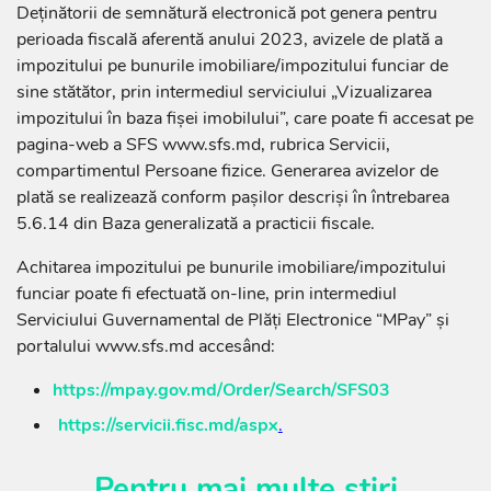
Deținătorii de semnătură electronică pot genera pentru
perioada fiscală aferentă anului 2023, avizele de plată a
impozitului pe bunurile imobiliare/impozitului funciar de
sine stătător, prin intermediul serviciului „Vizualizarea
impozitului în baza fișei imobilului”, care poate fi accesat pe
pagina-web a SFS www.sfs.md, rubrica Servicii,
compartimentul Persoane fizice. Generarea avizelor de
plată se realizează conform pașilor descriși în întrebarea
5.6.14 din Baza generalizată a practicii fiscale.
Achitarea impozitului pe bunurile imobiliare/impozitului
funciar poate fi efectuată on-line, prin intermediul
Serviciului Guvernamental de Plăți Electronice “MPay” și
portalului www.sfs.md accesând:
https://mpay.gov.md/Order/Search/SFS03
https://servicii.fisc.md/aspx
.
Pentru mai multe știri