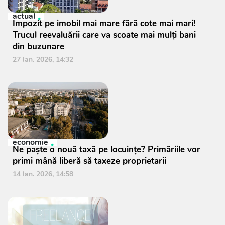
actual
Impozit pe imobil mai mare fără cote mai mari!
Trucul reevaluării care va scoate mai mulți bani
din buzunare
27 Ian. 2026, 14:32
economie
Ne paște o nouă taxă pe locuințe? Primăriile vor
primi mână liberă să taxeze proprietarii
14 Ian. 2026, 14:58