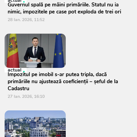
actual
Guvernul spală pe mâini primăriile. Statul nu ia
nimic, impozitele pe case pot exploda de trei ori
28 Ian. 2026, 11:52
actual
Impozitul pe imobil s-ar putea tripla, dacă
primăriile nu ajustează coeficienții – șeful de la
Cadastru
27 Ian. 2026, 16:10