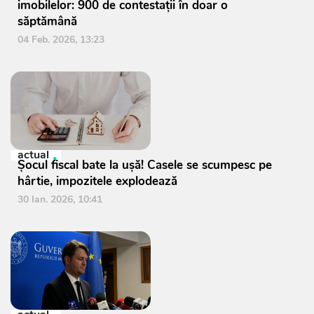
imobilelor: 900 de contestații în doar o
săptămână
04 Feb. 2026, 13:23
actual
Șocul fiscal bate la ușă! Casele se scumpesc pe
hârtie, impozitele explodează
30 Ian. 2026, 10:41