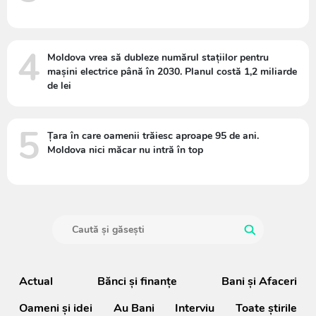
4
Moldova vrea să dubleze numărul stațiilor pentru
mașini electrice până în 2030. Planul costă 1,2 miliarde
de lei
5
Țara în care oamenii trăiesc aproape 95 de ani.
Moldova nici măcar nu intră în top
Actual
Bănci şi finanţe
Bani și Afaceri
Oameni şi idei
Au Bani
Interviu
Toate știrile