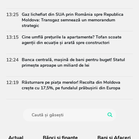
13:25
Gaz lichefiat din SUA prin România spre Republica
Moldova: Transgaz semnează un memorandum
strategic
13:15
Cine umflă prețurile la apartamente? Tofan scoate
agenții din ecuație și arată spre constructori
12:24
Banca centrală, mașină de bani pentru buget! Statul
primește aproape un miliard de lei
12:19
Răsturnare pe piața merelor! Recolta din Moldova
crește cu 17,5%, pe fundalul prăbușirii din Europa
Actual
Bănci şi finanţe
Bani și Afaceri