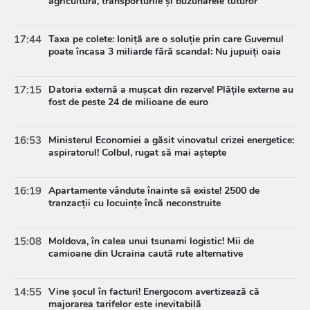
agricultura, transporturile și buzunarele tuturor
17:44
Taxa pe colete: Ioniță are o soluție prin care Guvernul
poate încasa 3 miliarde fără scandal: Nu jupuiți oaia
17:15
Datoria externă a mușcat din rezerve! Plățile externe au
fost de peste 24 de milioane de euro
16:53
Ministerul Economiei a găsit vinovatul crizei energetice:
aspiratorul! Colbul, rugat să mai aștepte
16:19
Apartamente vândute înainte să existe! 2500 de
tranzacții cu locuințe încă neconstruite
15:08
Moldova, în calea unui tsunami logistic! Mii de
camioane din Ucraina caută rute alternative
14:55
Vine șocul în facturi! Energocom avertizează că
majorarea tarifelor este inevitabilă