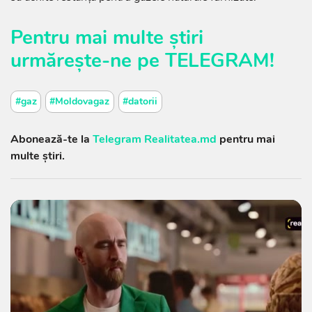
Pentru mai multe știri
urmărește-ne pe
TELEGRAM
!
#gaz
#Moldovagaz
#datorii
Abonează-te la
Telegram Realitatea.md
pentru mai
multe știri.