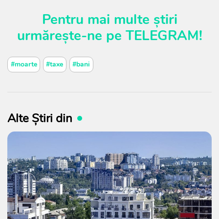
Pentru mai multe știri
urmărește-ne pe
TELEGRAM
!
#moarte
#taxe
#bani
Alte Știri din