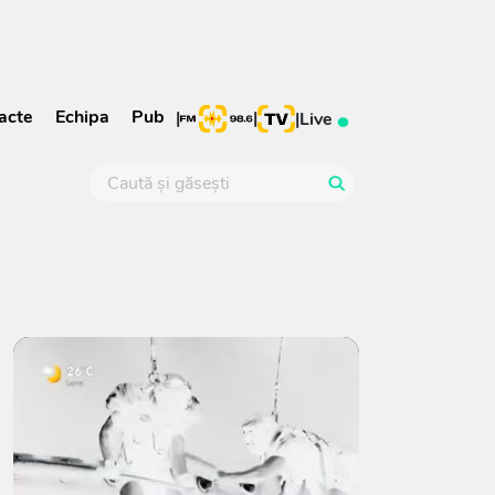
acte
Echipa
Pub
|
|
|
Live