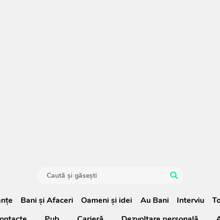
anţe
Bani și Afaceri
Oameni şi idei
Au Bani
Interviu
To
ontacte
Pub
Carieră
Dezvoltare personală
A