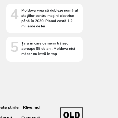
4
Moldova vrea să dubleze numărul
stațiilor pentru mașini electrice
până în 2030. Planul costă 1,2
miliarde de lei
5
Țara în care oamenii trăiesc
aproape 95 de ani. Moldova nici
măcar nu intră în top
ate știrile
Rlive.md
faceri
Companii