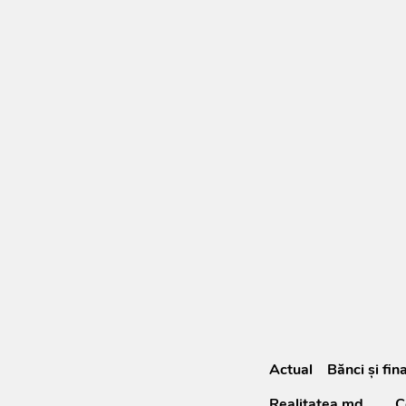
Actual
Bănci şi fin
Realitatea.md
C