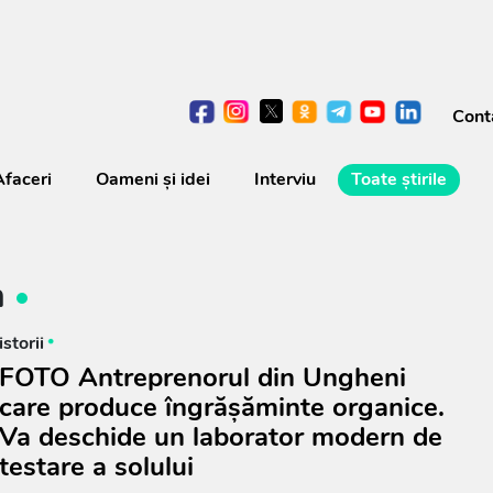
Cont
Afaceri
Oameni şi idei
Interviu
Toate știrile
n
istorii
FOTO Antreprenorul din Ungheni
care produce îngrășăminte organice.
Va deschide un laborator modern de
testare a solului