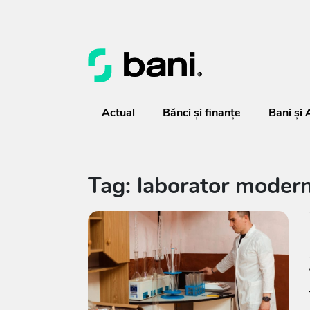
Actual
Bănci şi finanţe
Bani și 
Tag: laborator moder