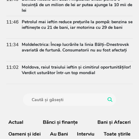
locuință de un milion de lei ar putea ajunge la 10 mii de
lei
11:46
Petrolul mai ieftin reduce prețurile la pompă: benzina se
ieftinește cu 21 de bani, iar motorina cu 29 de bani
11:34
Moldelectrica: Încep lucrările la linia Bălți–Dnestrovsk
avariată de furtună. Consumatorii nu au fost afectați
11:02
Moldova, raiul traiului ieftin și cimitirul oportunităților!
Verdict usturător într-un top mondial
Actual
Bănci şi finanţe
Bani și Afaceri
Oameni şi idei
Au Bani
Interviu
Toate știrile