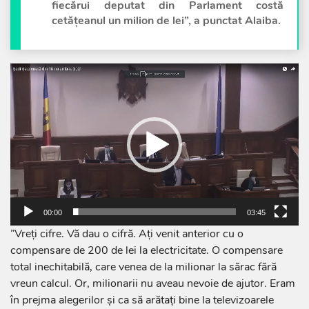
fiecărui deputat din Parlament costă
cetățeanul un milion de lei”, a punctat Alaiba.
Player
video
00:00
03:45
”Vreți cifre. Vă dau o cifră. Ați venit anterior cu o
compensare de 200 de lei la electricitate. O compensare
total inechitabilă, care venea de la milionar la sărac fără
vreun calcul. Or, milionarii nu aveau nevoie de ajutor. Eram
în prejma alegerilor și ca să arătați bine la televizoarele