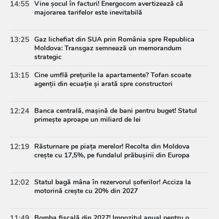
14:55
Vine șocul în facturi! Energocom avertizează că
majorarea tarifelor este inevitabilă
13:25
Gaz lichefiat din SUA prin România spre Republica
Moldova: Transgaz semnează un memorandum
strategic
13:15
Cine umflă prețurile la apartamente? Tofan scoate
agenții din ecuație și arată spre constructori
12:24
Banca centrală, mașină de bani pentru buget! Statul
primește aproape un miliard de lei
12:19
Răsturnare pe piața merelor! Recolta din Moldova
crește cu 17,5%, pe fundalul prăbușirii din Europa
12:02
Statul bagă mâna în rezervorul șoferilor! Acciza la
motorină crește cu 20% din 2027
11:49
Bomba fiscală din 2027! Impozitul anual pentru o