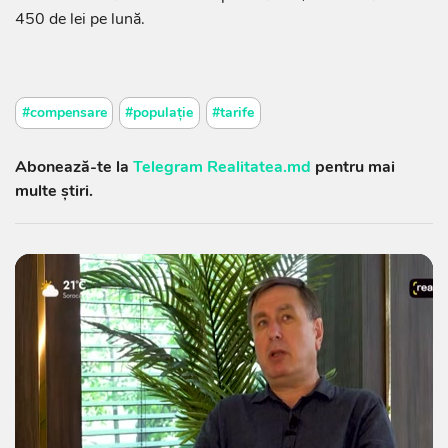
450 de lei pe lună.
#compensare
#populație
#tarife
Abonează-te la
Telegram Realitatea.md
pentru mai
multe știri.