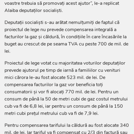
voastre trebuia să promovați acest ajutor”, le-a replicat
Alaiba deputaților socialiști.
Deputații socialiști s-au arătat nemulțumiți de faptul că
proiectul de lege nu prevede compensarea integrală a
facturilor la gaz și căldură, în condițiile în care încasările la
buget au crescut de pe seama TVA cu peste 700 de mil. de
lei.
Proiectul de lege votat cu majoritatea voturilor deputaților
prevede ajutorul pe timp de iarnă a familiilor cu venituri
mici cărora le-au fost alocate 523 mil. de lei. De
compensarea facturilor la gaz vor beneficia toți
consumatorii și vor fi alocați 770 mil. de lei. Pentru un
consum de până la 50 de metri cubi de gaz costul metrului
cub va fi de 6,8 lei, iar pentru un consum de până la 150
metri cubi prețul metrului cub va fi de 7,9 lei.
Pentru compensarea tarifului la căldură au fost alocate 340
mil. de lei. Iar tariful va fi compensat cu 2/3 din factură sau